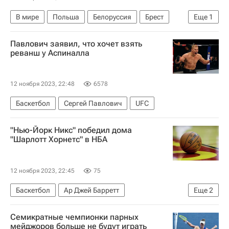
В мире
Польша
Белоруссия
Брест
Еще
1
Мариуш Блащак
Павлович заявил, что хочет взять
реванш у Аспиналла
12 ноября 2023, 22:48
6578
Баскетбол
Сергей Павлович
UFC
"Нью-Йорк Никс" победил дома
"Шарлотт Хорнетс" в НБА
12 ноября 2023, 22:45
75
Баскетбол
Ар Джей Барретт
Еще
2
Нью-Йорк Никс
Шарлотт Хорнетс
Семикратные чемпионки парных
мейджоров больше не будут играть