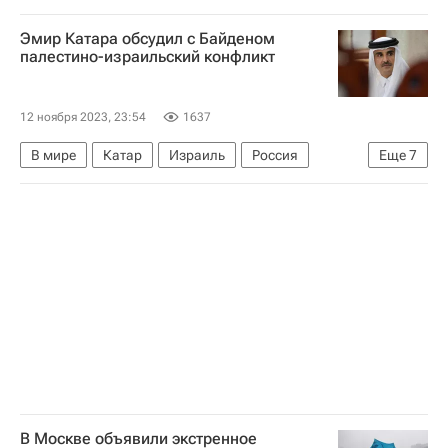
В мире
Горловка
Украина
СЦКК
Эмир Катара обсудил с Байденом
Донецкая Народная Республика
палестино-израильский конфликт
Вооруженные силы Украины
12 ноября 2023, 23:54
1637
В мире
Катар
Израиль
Россия
Еще
7
Тамим бен Хамад Аль Тани
Джо Байден
Владимир Путин
ХАМАС
ООН
РАФ
Обострение палестино-израильского конфликта в 2023 году
В Москве объявили экстренное