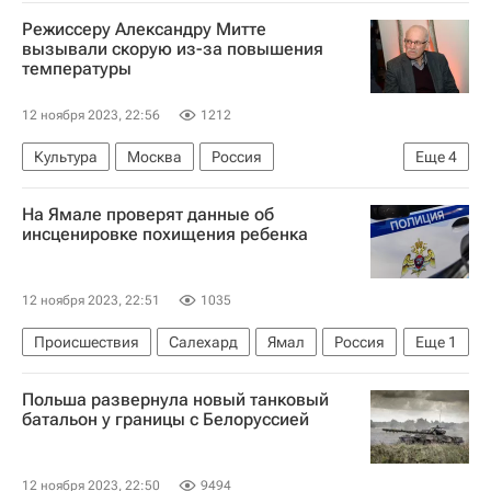
ХАМАС
ООН
ХДС/ХСС
Германия
Режиссеру Александру Митте
Россия
Владимир Путин
вызывали скорую из-за повышения
температуры
12 ноября 2023, 22:56
1212
Культура
Москва
Россия
Еще
4
Александр Митта (Рабинович)
На Ямале проверят данные об
Геннадий Иванов
Михаил Ромм
ВГИК
инсценировке похищения ребенка
12 ноября 2023, 22:51
1035
Происшествия
Салехард
Ямал
Россия
Еще
1
Следственный комитет России (СК РФ)
Польша развернула новый танковый
батальон у границы с Белоруссией
12 ноября 2023, 22:50
9494