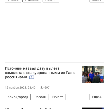
Восточный Иерусалим
Владимир Путин
ООН
ХАМАС
Обострение палестино-израильского конфликта в 2023 году
Источник назвал дату вылета
самолета с эвакуированными из Газы
россиянами
12 ноября 2023, 23:40
697
Каир (город)
Россия
Египет
Еще
4
МЧС России (Министерство РФ по делам гражданской обороны, чрезвычайным ситуациям и ликвидации последствий стихийных бедствий)