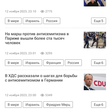
12 ноября 2023, 23:10
2775
В мире
Израиль
Россия
Еще
5
Восточный Иерусалим
Владимир Путин
На марш против антисемитизма в
ООН
ХАМАС
Париже вышли более ста тысяч
человек
Обострение палестино-израильского конфликта в 2023 году
12 ноября 2023, 23:01
3293
В мире
Израиль
Франция
Россия
Еще
6
Элизабет Борн
Жерар Ларше
В ХДС рассказали о шагах для борьбы
Николя Саркози
с антисемитизмом в Германии
Обострение палестино-израильского конфликта в 2023 году
ООН
ХАМАС
12 ноября 2023, 23:00
5349
В мире
Израиль
Фридрих Мерц
Еще
6