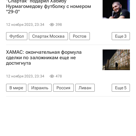
"Спартак" подарил Хабибу
РАФ
Ил-76
Нурмагомедову футболку с номером
"29-0"
Обострение палестино-израильского конфликта в 2023 году
12 ноября 2023, 23:34
398
Футбол
Спартак Москва
Ростов
Еще
3
Хабиб Нурмагомедов
UFC
ХАМАС: окончательная формула
Абдулманап Нурмагомедов
сделки по заложникам еще не
достигнута
12 ноября 2023, 23:34
478
В мире
Израиль
Россия
Ливан
Еще
5
Владимир Путин
Биньямин Нетаньяху
ООН
ХАМАС
Обострение палестино-израильского конфликта в 2023 году