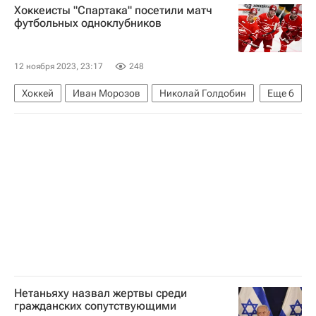
Хоккеисты "Спартака" посетили матч
Рособоронэкспорт
Су-35
футбольных одноклубников
Ка-52 "Аллигатор"
Т-90
12 ноября 2023, 23:17
248
Хоккей
Иван Морозов
Николай Голдобин
Еще
6
Дмитрий Вишневский
ХК Спартак (Москва)
ХК Динамо (Москва)
РПЛ 2026-2027 (Чемпионат России по футболу)
Ростов
Спартак Москва
Нетаньяху назвал жертвы среди
гражданских сопутствующими