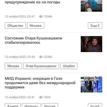
предупреждение из-за погоды
12 ноября 2023, 23:47
10346
Общество
Москва
Еще
2
МЧС России (Министерство РФ по делам гражданской обороны, чрезвычайным ситуациям и ликвидации последствий стихийных бедствий)
Состояние Отара Кушанашвили
Гидрометцентр
стабилизировалось
12 ноября 2023, 23:43
22360
Москва
Отар Кушанашвили
Шоубиз
МИД Израиля: операция в Газе
продолжится даже без международной
поддержки
12 ноября 2023, 23:41
1824
В мире
Израиль
Россия
Еще
5