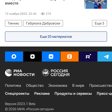
вместе
12 ноября 2023, 22:42
219
Теннис
Габриэла Дабровски
Еще
3
Катерина Синякова
Барбора Крейчикова
Еще 20 материалов
Женская теннисная ассоциация (WTA)
Политика
Общество
Экономика
В мире
Происшеств
Спецпроекты
Реклама
Продукты и сервисы
Пресс-ц
Версия 2023.1 Beta
© 2026 МИА «Россия сегодня»