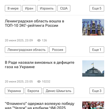
В мире
Иран
Израиль
США
Еще
5
Дональд Трамп
Рафаэль Гросси
Ленинградская область вошла в
Крейг Мюррей
МАГАТЭ
ТОП-10 ЭКГ-рейтинга России
Война Израиля и Ирана: последние новости о конфликте
20 июня 2025, 23:09
126
Ленинградская область
Россия
Еще
1
Ленинградская область
В Раде назвали виновных в дефиците
газа на Украине
20 июня 2025, 23:05
10232
Украина
Европа
Денис Шмыгаль
Еще
3
Нафтогаз Украины
Верховная Рада Украины
"Фламенго" одержал волевую победу
В мире
над "Челси" на клубном ЧМ-2025