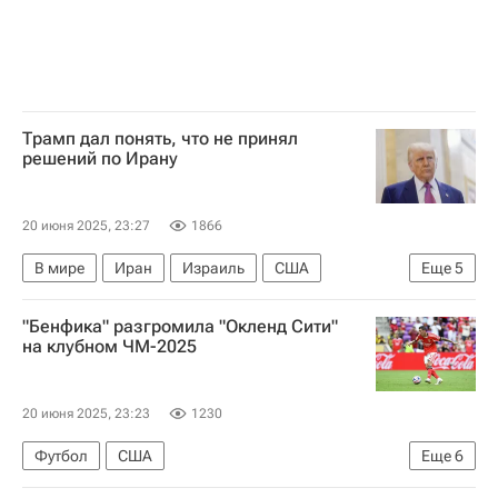
Трамп дал понять, что не принял
решений по Ирану
20 июня 2025, 23:27
1866
В мире
Иран
Израиль
США
Еще
5
Дональд Трамп
Рафаэль Гросси
"Бенфика" разгромила "Окленд Сити"
Крейг Мюррей
МАГАТЭ
на клубном ЧМ-2025
Война Израиля и Ирана: последние новости о конфликте
20 июня 2025, 23:23
1230
Футбол
США
Еще
6
Клубный чемпионат мира по футболу