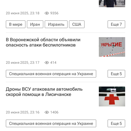
20 июня 2025, 23:18
9356
В мире
Иран
Израиль
США
Еще
7
Дональд Трамп
Тулси Габбард
Пит Хегсет
В Воронежской области объявили
NBC
Министерство обороны США
опасность атаки беспилотников
Центральное разведывательное управление (ЦРУ)
Война Израиля и Ирана: последние новости о конфликте
20 июня 2025, 23:17
414
Специальная военная операция на Украине
Еще
5
Воронежская область
Дроны ВСУ атаковали автомобиль
Александр Гусев (губернатор)
Россия
скорой помощи в Лисичанске
Вооруженные силы Украины
Безопасность
20 июня 2025, 23:16
1406
Специальная военная операция на Украине
Еще
5