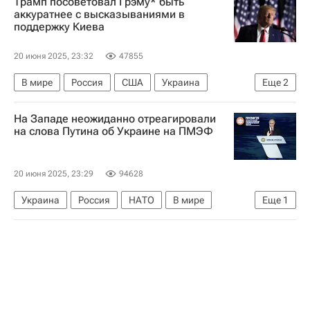
Трамп посоветовал Грэму* быть
Василий Небензя
ООН
аккуратнее с высказываниями в
поддержку Киева
20 июня 2025, 23:32
47855
В мире
Россия
США
Украина
Еще
2
Дональд Трамп
Санкции в отношении России
На Западе неожиданно отреагировали
на слова Путина об Украине на ПМЭФ
20 июня 2025, 23:29
94628
Украина
Россия
НАТО
В мире
Еще
1
ПМЭФ