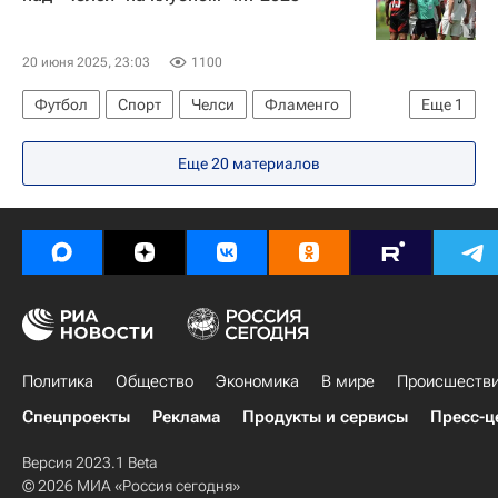
20 июня 2025, 23:03
1100
Футбол
Спорт
Челси
Фламенго
Еще
1
Клубный чемпионат мира по футболу
Еще 20 материалов
Политика
Общество
Экономика
В мире
Происшеств
Спецпроекты
Реклама
Продукты и сервисы
Пресс-ц
Версия 2023.1 Beta
© 2026 МИА «Россия сегодня»