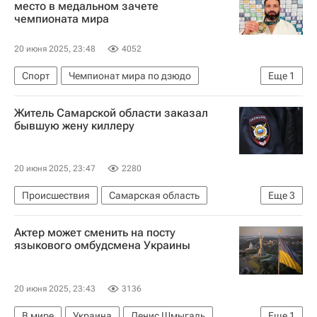
место в медальном зачете
чемпионата мира
20 июня 2025, 23:48
4052
Спорт
Чемпионат мира по дзюдо
Еще
1
Инал Тасоев
Житель Самарской области заказал
бывшую жену киллеру
20 июня 2025, 23:47
2280
Происшествия
Самарская область
Еще
3
Россия
Актер может сменить на посту
Министерство внутренних дел РФ (МВД России)
языкового омбудсмена Украины
Ирина Волк
20 июня 2025, 23:43
3136
В мире
Украина
Денис Шмыгаль
Еще
1