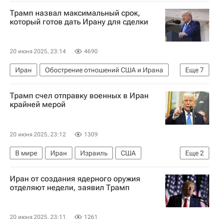
Лисичанск
Луганская Народная Республика
Трамп назвал максимальный срок,
Вооруженные силы Украины
Происшествия
который готов дать Ирану для сделки
Россия
20 июня 2025, 23:14
4690
Иран
Обострение отношений США и Ирана
Еще
7
В мире
Израиль
США
Дональд Трамп
Трамп счел отправку военных в Иран
Война Израиля и Ирана: последние новости о конфликте
крайней мерой
Ядерное оружие
Ситуация вокруг "ядерного досье" Ирана
20 июня 2025, 23:12
1309
В мире
Иран
Израиль
США
Еще
2
Дональд Трамп
Иран от создания ядерного оружия
Война Израиля и Ирана: последние новости о конфликте
отделяют недели, заявил Трамп
20 июня 2025, 23:11
1261