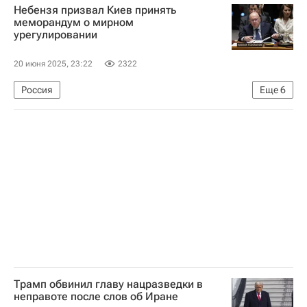
Небензя призвал Киев принять
Леандро Баррейро
Анхель Ди Мария
меморандум о мирном
урегулировании
Ренату Саншеш
Бенфика
Окленд Сити
20 июня 2025, 23:22
2322
Россия
Еще
6
Специальная военная операция на Украине
В мире
Украина
Василий Небензя
ООН
Переговоры России и Украины в Стамбуле — 2025
Трамп обвинил главу нацразведки в
неправоте после слов об Иране