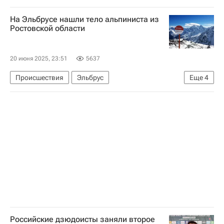
Рафаэль Гросси
Дональд Трамп
На Эльбрусе нашли тело альпиниста из
Крейг Мюррей
МАГАТЭ
Ростовской области
Война Израиля и Ирана: последние новости о конфликте
20 июня 2025, 23:51
5637
Происшествия
Эльбрус
Еще
4
Ростовская область
Россия
МЧС России (Министерство РФ по делам гражданской обороны, чрезвычайным ситуациям и ликвидации последствий стихийных бедствий)
Кабардино-Балкарская Республика (КБР)
Российские дзюдоисты заняли второе