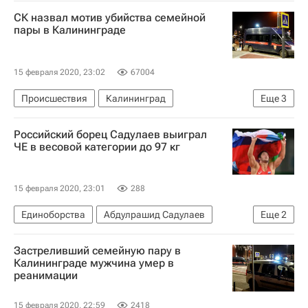
Ариана Гранде
Новости культуры
Музыка
СК назвал мотив убийства семейной
пары в Калининграде
15 февраля 2020, 23:02
67004
Происшествия
Калининград
Еще
3
Следственный комитет России (СК РФ)
Российский борец Садулаев выиграл
Расстрел семейной пары в Калининграде
ЧЕ в весовой категории до 97 кг
Россия
15 февраля 2020, 23:01
288
Единоборства
Абдулрашид Садулаев
Еще
2
Чемпионат Европы по борьбе
Борьба
Застреливший семейную пару в
Калининграде мужчина умер в
реанимации
15 февраля 2020, 22:59
2418