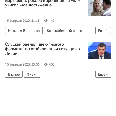
Барышева: рекорд Ворониной на ЧМ -
Следственный комитет России (СК РФ)
уникальное достижение
Расстрел семейной пары в Калининграде
15 февраля 2020, 23:38
147
Наталья Воронина
Конькобежный спорт
Еще
1
Чемпионат мира по конькобежному спорту на отдельных дистанциях
Слуцкий оценил идею "нового
формата" по стабилизации ситуации в
Ливии
15 февраля 2020, 23:36
450
В мире
Ливия
Еще
4
Мюнхенская конференция по безопасности
Леонид Слуцкий (политик)
Аннегрет Крамп-Карренбауэр
Обострение конфликта в Ливии