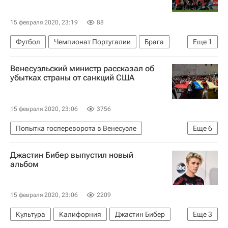
15 февраля 2020, 23:19
88
Футбол
Чемпионат Португалии
Брага
Еще
1
Бенфика
Венесуэльский министр рассказал об
убытках страны от санкций США
15 февраля 2020, 23:06
3756
Попытка госпереворота в Венесуэле
Еще
6
Экономика
США
Венесуэла
Джастин Бибер выпустил новый
Николас Мадуро
Хорхе Родригес
альбом
Хуан Гуаидо
15 февраля 2020, 23:06
2209
Культура
Калифорния
Джастин Бибер
Еще
3