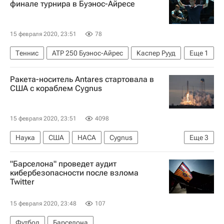
финале турнира в Буэнос-Айресе
15 февраля 2020, 23:51
78
Теннис
ATP 250 Буэнос-Айрес
Каспер Рууд
Еще
1
Педру Соуза
Ракета-носитель Antares стартовала в
США с кораблем Cygnus
15 февраля 2020, 23:51
4098
Наука
США
НАСА
Cygnus
Еще
3
Космос - РИА Наука
"Барселона" проведет аудит
Международная космическая станция (МКС)
кибербезопасности после взлома
Twitter
Antares
15 февраля 2020, 23:48
107
Футбол
Барселона