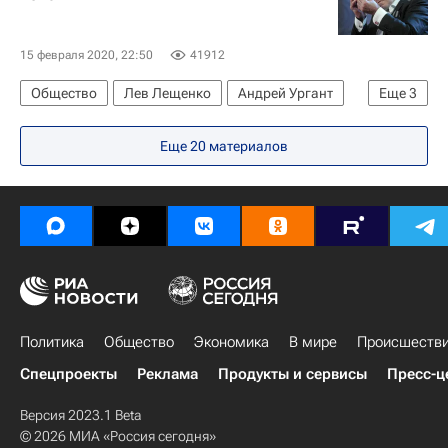
15 февраля 2020, 22:50
41912
Общество
Лев Лещенко
Андрей Ургант
Еще
3
Регина Дубовицкая
Россия
Шоубиз
Еще 20 материалов
Политика
Общество
Экономика
В мире
Происшеств
Спецпроекты
Реклама
Продукты и сервисы
Пресс-ц
Версия 2023.1 Beta
© 2026 МИА «Россия сегодня»