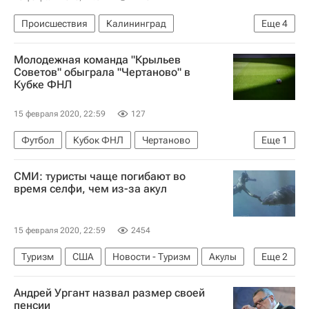
Происшествия
Калининград
Еще
4
Калининградская область
Молодежная команда "Крыльев
Следственный комитет России (СК РФ)
Советов" обыграла "Чертаново" в
Кубке ФНЛ
Расстрел семейной пары в Калининграде
Россия
15 февраля 2020, 22:59
127
Футбол
Кубок ФНЛ
Чертаново
Еще
1
Крылья Советов (мол.)
СМИ: туристы чаще погибают во
время селфи, чем из-за акул
15 февраля 2020, 22:59
2454
Туризм
США
Новости - Туризм
Акулы
Еще
2
туристы
Туризм
Андрей Ургант назвал размер своей
пенсии