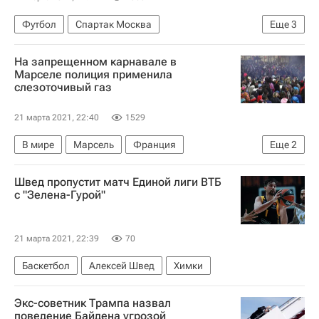
Футбол
Спартак Москва
Еще
3
Локомотив (Москва)
Краснодар
На запрещенном карнавале в
Денис Черышев
Марселе полиция применила
слезоточивый газ
21 марта 2021, 22:40
1529
В мире
Марсель
Франция
Еще
2
Иль-де-Франс
Приморские Альпы
Швед пропустит матч Единой лиги ВТБ
с "Зелена-Гурой"
21 марта 2021, 22:39
70
Баскетбол
Алексей Швед
Химки
Экс-советник Трампа назвал
поведение Байдена угрозой