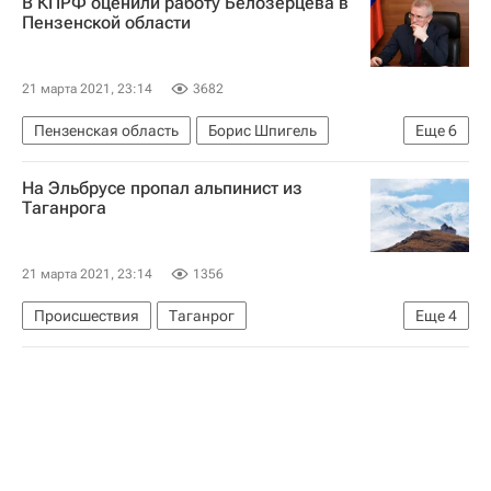
В КПРФ оценили работу Белозерцева в
Пензенской области
21 марта 2021, 23:14
3682
Пензенская область
Борис Шпигель
Еще
6
Единая Россия
На Эльбрусе пропал альпинист из
Следственный комитет России (СК РФ)
Таганрога
Иван Белозерцев
Евгений Ревенко
Россия
Дело Ивана Белозерцева
21 марта 2021, 23:14
1356
Происшествия
Таганрог
Еще
4
МЧС России (Министерство РФ по делам гражданской обороны, чрезвычайным ситуациям и ликвидации последствий стихийных бедствий)
Кабардино-Балкарская Республика (КБР)
Эльбрус
Туризм