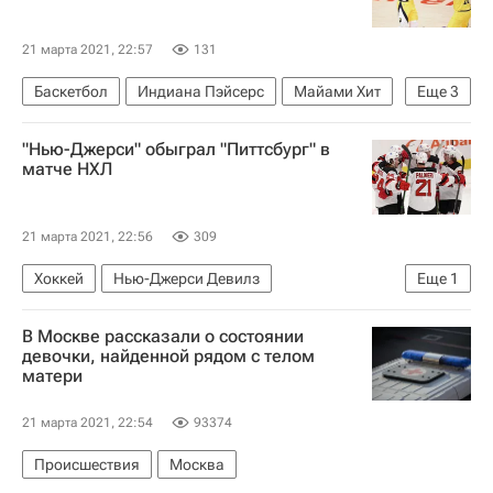
21 марта 2021, 22:57
131
Баскетбол
Индиана Пэйсерс
Майами Хит
Еще
3
Домантас Сабонис
Малкольм Брогдон
"Нью-Джерси" обыграл "Питтсбург" в
Бэм Адебайо
матче НХЛ
21 марта 2021, 22:56
309
Хоккей
Нью-Джерси Девилз
Еще
1
Питтсбург Пингвинз
В Москве рассказали о состоянии
девочки, найденной рядом с телом
матери
21 марта 2021, 22:54
93374
Происшествия
Москва