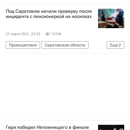
Европа
Евросоюз
Еврокомиссия
Под Саратовом начали проверку после
Коронавирус COVID-19
Вакцина "Спутник V"
инцидента с пенсионеркой на носилках
21 марта 2021, 23:53
13748
Происшествия
Саратовская область
Еще
2
Энгельс
Почта банк
Гири победил Непомнящего в финале