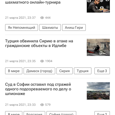
шахматного онлайн-турнира
21 марта 2021, 23:37
444
Ян Непомнящий
Шахматы
Аниш Гири
Турция обвинила Сирию в атаке на
гражданские объекты в Идлибе
21 марта 2021, 23:35
1904
В мире
Дамаск (город)
Сирия
Турция
Еще
3
Ирак
Исламское государство*
Суд в Софии оставил под стражей
Минобороны Турции
одного подозреваемого по делу о
шпионаже
21 марта 2021, 23:33
579
В мире
Болгария
София (город)
Еще
2