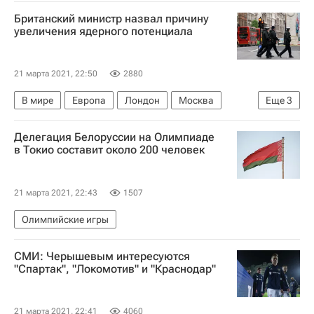
Британский министр назвал причину
увеличения ядерного потенциала
21 марта 2021, 22:50
2880
В мире
Европа
Лондон
Москва
Еще
3
НАТО
Минобороны Великобритании
Делегация Белоруссии на Олимпиаде
Россия
в Токио составит около 200 человек
21 марта 2021, 22:43
1507
Олимпийские игры
СМИ: Черышевым интересуются
"Спартак", "Локомотив" и "Краснодар"
21 марта 2021, 22:41
4060