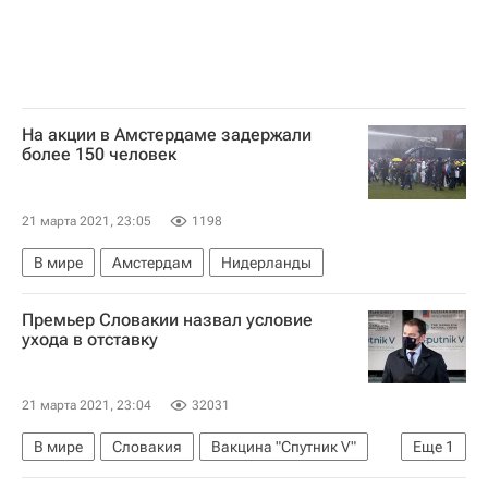
На акции в Амстердаме задержали
более 150 человек
21 марта 2021, 23:05
1198
В мире
Амстердам
Нидерланды
Премьер Словакии назвал условие
ухода в отставку
21 марта 2021, 23:04
32031
В мире
Словакия
Вакцина "Спутник V"
Еще
1
Игорь Матович