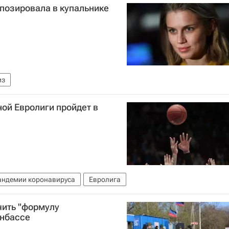
позировала в купальнике
из
ой Евролиги пройдет в
пандемии коронавируса
Евролига
чить "формулу
онбассе