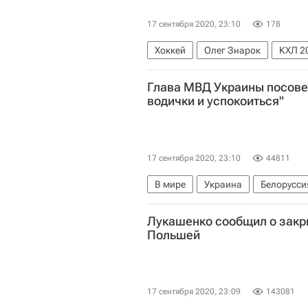
17 сентября 2020, 23:10
178
Хоккей
Олег Знарок
КХЛ 2
СКА (Санкт-Петербург)
Глава МВД Украины посове
водички и успокоиться"
17 сентября 2020, 23:10
44811
В мире
Украина
Белорусси
Лукашенко сообщил о закры
Польшей
17 сентября 2020, 23:09
143081