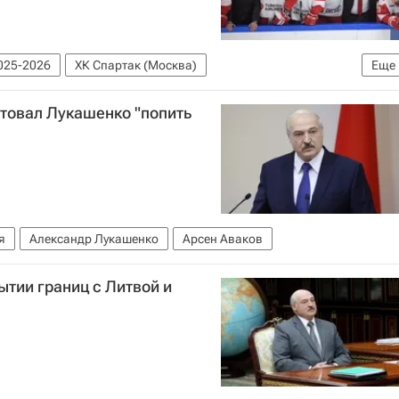
025-2026
ХК Спартак (Москва)
Еще
товал Лукашенко "попить
я
Александр Лукашенко
Арсен Аваков
тии границ с Литвой и