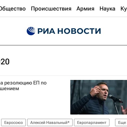
Общество
Происшествия
Армия
Наука
Ку
020
ла резолюцию ЕП по
ешением
Евросоюз
Алексей Навальный*
Европарламент
Еще