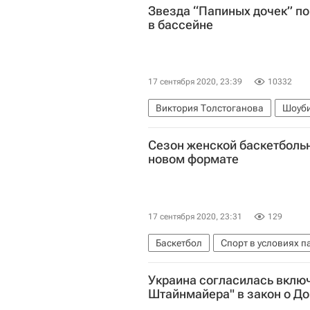
Звезда “Папиных дочек” по
в бассейне
17 сентября 2020, 23:39
10332
Виктория Толстоганова
Шоуб
Сезон женской баскетбольн
новом формате
17 сентября 2020, 23:31
129
Баскетбол
Спорт в условиях 
Украина согласилась вклю
Штайнмайера" в закон о Д