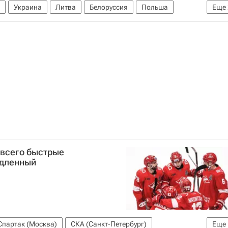
Украина
Литва
Белоруссия
Польша
Еще
на Тихановская
 всего быстрые
едленный
Спартак (Москва)
СКА (Санкт-Петербург)
Еще