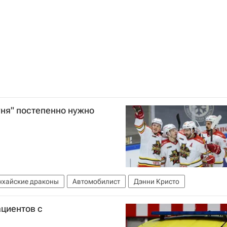
уня" постепенно нужно
хайские драконы
Автомобилист
Дэнни Кристо
циентов с