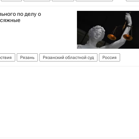
о запрещению химического оружия
ьного по делу о
ону
исяжные
ствия
Рязань
Рязанский областной суд
Россия