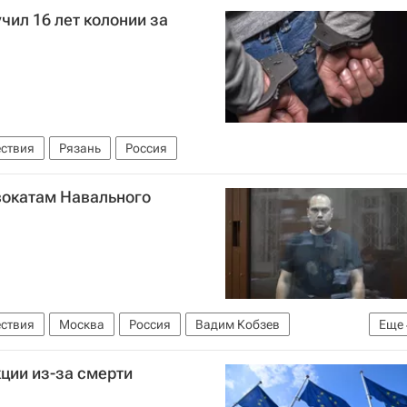
чил 16 лет колонии за
ствия
Рязань
Россия
вокатам Навального
ствия
Москва
Россия
Вадим Кобзев
Еще
лова
ции из-за смерти
вому мониторингу (Росфинмониторинг)