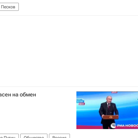
 Песков
асен на обмен
р Путин
Общество
Россия