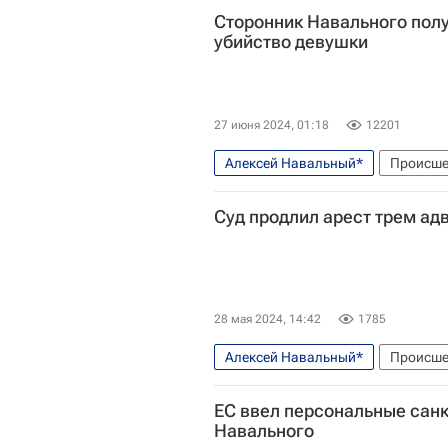
Сторонник Навального полу
убийство девушки
27 июня 2024, 01:18
12201
Алексей Навальный*
Происше
Суд продлил арест трем ад
28 мая 2024, 14:42
1785
Алексей Навальный*
Происше
Алексей Липцер
Ольга Михай
ЕС ввел персональные санк
Федеральная служба по финансо
Навального