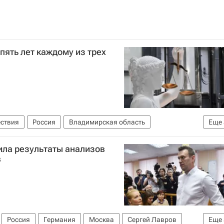
пять лет каждому из трех
ствия
Россия
Владимирская область
Еще
в
Алексей Липцер
чила результаты анализов
в
Россия
Германия
Москва
Сергей Лавров
Еще