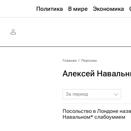
Политика
В мире
Экономика
Главная
/
Персоны
Алексей Наваль
За период
Посольство в Лондоне назв
Навальном* слабоумием