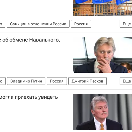
з
Санкции в отношении России
Россия
Еще
е об обмене Навального,
о
Владимир Путин
Россия
Дмитрий Песков
Еще
 наказаний (ФСИН России)
Ив Роше
могла приехать увидеть