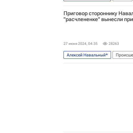
Такер Карлсон
Организация п
Приговор стороннику Навал
Интервью Лаврова Такеру Карлс
"расчлененке" вынесли пр
27 июня 2024, 04:35
28263
Алексей Навальный*
Происше