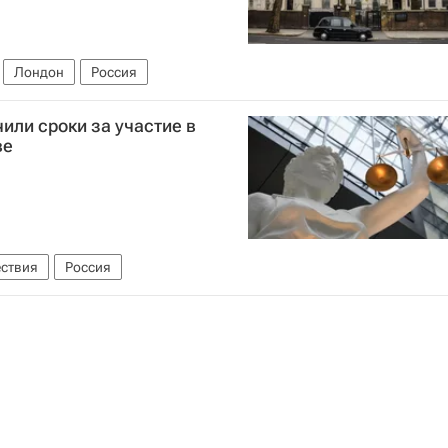
Лондон
Россия
или сроки за участие в
ве
ствия
Россия