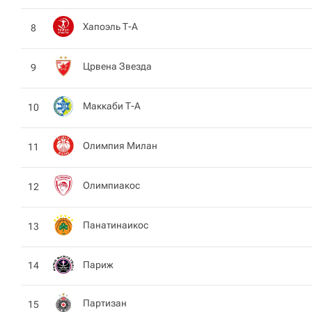
Хапоэль Т-А
8
Црвена Звезда
9
Маккаби Т-А
10
Олимпия Милан
11
Олимпиакос
12
Панатинаикос
13
Париж
14
Партизан
15