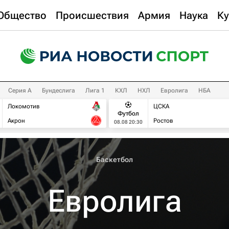
Общество
Происшествия
Армия
Наука
Ку
Серия А
Бундеслига
Лига 1
КХЛ
НХЛ
Евролига
НБА
Локомотив
ЦСКА
Футбол
Акрон
Ростов
08.08 20:30
Баскетбол
Евролига