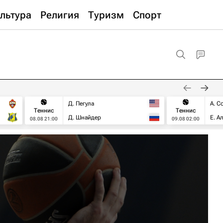
льтура
Религия
Туризм
Спорт
Д. Пегула
А. С
Теннис
Теннис
Д. Шнайдер
Е. А
08.08 21:00
09.08 02:00