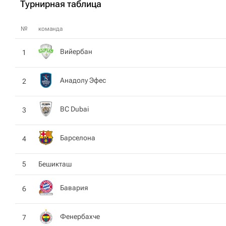
Турнирная таблица
№
команда
Вийербан
1
Анадолу Эфес
2
BC Dubai
3
Барселона
4
5
Бешикташ
Бавария
6
Фенербахче
7