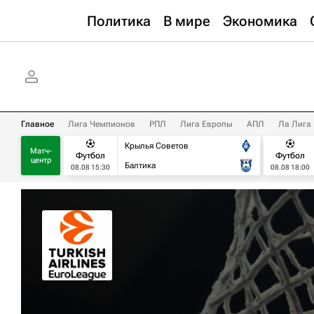
Политика
В мире
Экономика
Главное
Лига Чемпионов
РПЛ
Лига Европы
АПЛ
Ла Лига
Крылья Советов
Матч-
Футбол
Футбол
центр
Балтика
08.08 15:30
08.08 18:00