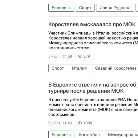
Евролига
Спорт
Ирина Роднина
Госдума РФ
Министерство спорта РФ
Коростелев высказался про МОК
Участник Олимпиады в Италии российский 
Коростелев назвал хорошей новостью реше
Международного олимпийского комитета (
восстановить статус...
8 июля, 14:58
279
Спорт
Италия
Савелий Коростелев
Олимпийский комитет России (ОКР)
В Евролиге ответили на вопрос об
турнире после решения МОК
В пресс-службе Евролиги заявили РИА Новос
момент рано оценивать влияние решения М
олимпийского комитета (МОК) снять санкци
спортсменов.
8 июля, 11:43
1000
Евролига
Баскетбол
Международны