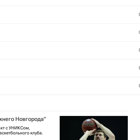
жнего Новгорода"
акт с УНИКСом,
аскетбольного клуба.