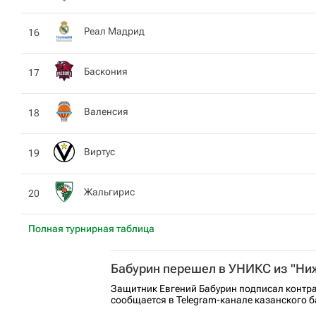
Реал Мадрид
16
Баскония
17
Валенсия
18
Виртус
19
Жальгирис
20
Полная турнирная таблица
Бабурин перешел в УНИКС из "Ни
Защитник Евгений Бабурин подписал контр
сообщается в Telegram-канале казанского б