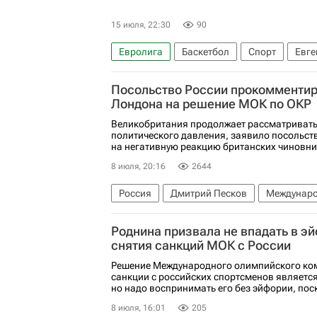
15 июля, 22:30
90
Евролига
Баскетбол
Спорт
Евге
Спартак-Приморье
Кубок России по ба
Посольство России прокомменти
Лондона на решение МОК по ОКР
Великобритания продолжает рассматривать 
политического давления, заявило посольств
на негативную реакцию британских чиновник
8 июля, 20:16
2644
Россия
Дмитрий Песков
Междунаро
Роднина призвала не впадать в э
снятия санкций МОК с России
Решение Международного олимпийского ком
санкции с российских спортсменов являетс
но надо воспринимать его без эйфории, поск
8 июля, 16:01
205