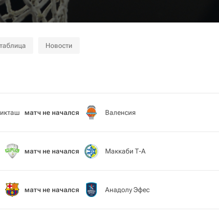
 таблица
Новости
икташ
матч не начался
Валенсия
матч не начался
Маккаби Т-А
матч не начался
Анадолу Эфес