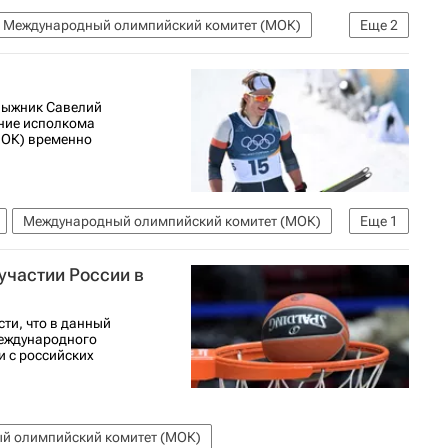
Международный олимпийский комитет (МОК)
Еще
2
лыжник Савелий
ние исполкома
МОК) временно
Международный олимпийский комитет (МОК)
Еще
1
 участии России в
ти, что в данный
еждународного
и с российских
й олимпийский комитет (МОК)