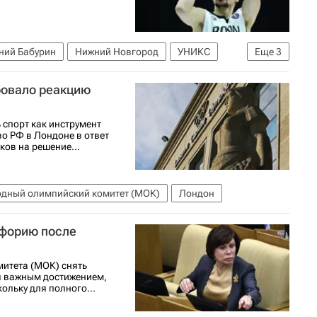
ний Бабурин
Нижний Новгород
УНИКС
Еще
3
скетболу (жен.)
Единая лига ВТБ
ровало реакцию
спорт как инструмент
о РФ в Лондоне в ответ
ов на решение...
дный олимпийский комитет (МОК)
Лондон
йфорию после
итета (МОК) снять
я важным достижением,
ольку для полного...