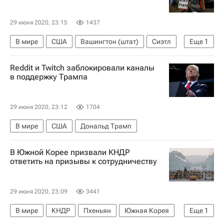
29 июня 2020, 23:15
1437
В мире
США
Вашингтон (штат)
Сиэтл
Еще
1
Беспорядки в США из-за убийства афроамериканца
Reddit и Twitch заблокировали каналы
в поддержку Трампа
29 июня 2020, 23:12
1704
В мире
США
Дональд Трамп
В Южной Корее призвали КНДР
ответить на призывы к сотрудничеству
29 июня 2020, 23:09
3441
В мире
КНДР
Пхеньян
Южная Корея
Еще
1