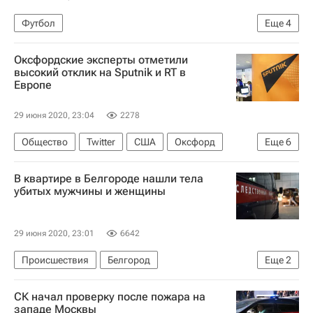
Футбол
Еще
4
РПЛ 2026-2027 (Чемпионат России по футболу)
Оксфордские эксперты отметили
Локомотив (Москва)
Роман Тугарев
высокий отклик на Sputnik и RT в
Европе
Марко Николич
29 июня 2020, 23:04
2278
Общество
Twitter
США
Оксфорд
Еще
6
Европа
Китай
Великобритания
В квартире в Белгороде нашли тела
Sputnik
Телеканал RT
Facebook
убитых мужчины и женщины
29 июня 2020, 23:01
6642
Происшествия
Белгород
Еще
2
Белгородская область
Россия
СК начал проверку после пожара на
западе Москвы