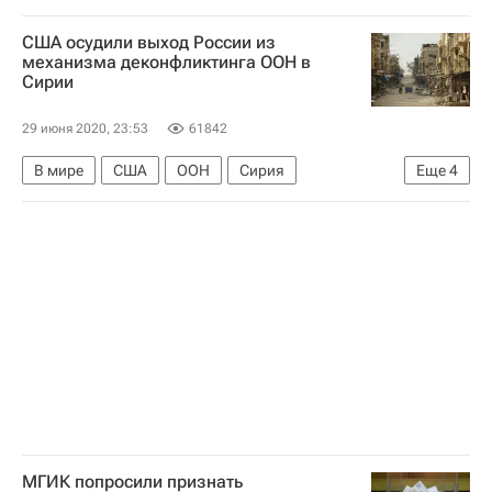
АПЛ 2026-2027 (Чемпионат Англии по футболу)
США осудили выход России из
Кристал Пэлас
Бернли
Бен Ми
механизма деконфликтинга ООН в
Сирии
29 июня 2020, 23:53
61842
В мире
США
ООН
Сирия
Еще
4
Василий Небензя
Война в Сирии
Келли Крафт
Россия
МГИК попросили признать