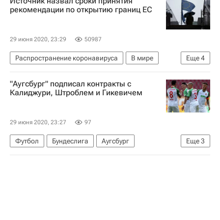
Источник назвал сроки принятия
Мосприрода
рекомендации по открытию границ ЕС
29 июня 2020, 23:29
50987
Распространение коронавируса
В мире
Еще
4
Евросоюз
Еврокомиссия
Совет ЕС
"Аугсбург" подписал контракты с
Коронавирус COVID-19
Калиджури, Штроблем и Гикевичем
29 июня 2020, 23:27
97
Футбол
Бундеслига
Аугсбург
Еще
3
Тобиас Штробль
Рафал Гикевич
Даниель Калиджури