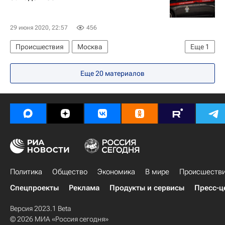
29 июня 2020, 22:57
456
Происшествия
Москва
Еще
1
Следственный комитет России (СК РФ)
Еще 20 материалов
Политика
Общество
Экономика
В мире
Происшеств
Спецпроекты
Реклама
Продукты и сервисы
Пресс-ц
Версия 2023.1 Beta
© 2026 МИА «Россия сегодня»