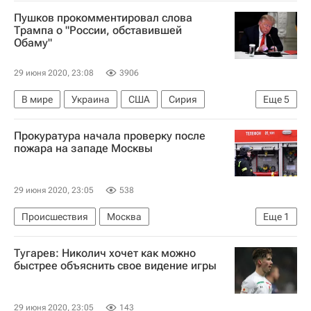
Мун Чжэ Ин
Пушков прокомментировал слова
Трампа о "России, обставившей
Обаму"
29 июня 2020, 23:08
3906
В мире
Украина
США
Сирия
Еще
5
Джо Байден
Алексей Пушков
Прокуратура начала проверку после
Дональд Трамп
G7
Россия
пожара на западе Москвы
29 июня 2020, 23:05
538
Происшествия
Москва
Еще
1
Людмила Нефедова
Тугарев: Николич хочет как можно
быстрее объяснить свое видение игры
29 июня 2020, 23:05
143