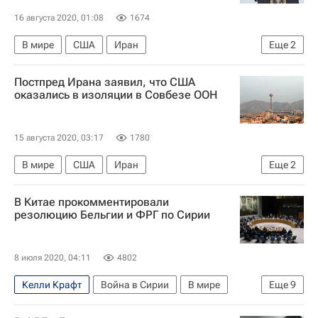
16 августа 2020, 01:08
1674
В мире
США
Иран
Еще
2
Совет Безопасности ООН
Дональд Трамп
Постпред Ирана заявил, что США
оказались в изоляции в Совбезе ООН
15 августа 2020, 03:17
1780
В мире
США
Иран
Еще
2
Совет Безопасности ООН
В Китае прокомментировали
Маджид Тахт-Раванчи
резолюцию Бельгии и ФРГ по Сирии
8 июля 2020, 04:11
4802
Келли Крафт
Война в Сирии
В мире
Еще
9
США
ООН
Сирия
Китай
Бельгия