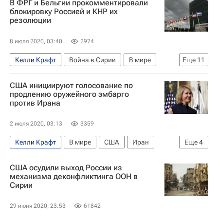
В ФРГ и Бельгии прокомментировали
Совет Безопасности ООН
Василий Небензя
блокировку Россией и КНР их
резолюции
Чжан Цзюнь
Россия
8 июля 2020, 03:40
2974
Келли Крафт
Война в Сирии
В мире
Еще
11
США
ООН
Сирия
Китай
Бельгия
США инициируют голосование по
Германия
Москва
Башар Асад
продлению оружейного эмбарго
против Ирана
Совет Безопасности ООН
Василий Небензя
Россия
2 июля 2020, 03:13
3359
Келли Крафт
В мире
США
Иран
Еще
4
ООН
Евросоюз
Совет Безопасности ООН
США осудили выход России из
Совместный всеобъемлющий план действий (СВПД)
механизма деконфликтинга ООН в
Сирии
29 июня 2020, 23:53
61842