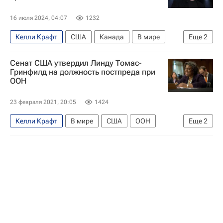
16 июля 2024, 04:07
1232
Келли Крафт
США
Канада
В мире
Еще
2
Илон Маск
Дональд Трамп
Сенат США утвердил Линду Томас-
Гринфилд на должность постпреда при
ООН
23 февраля 2021, 20:05
1424
Келли Крафт
В мире
США
ООН
Еще
2
Африка
Барак Обама