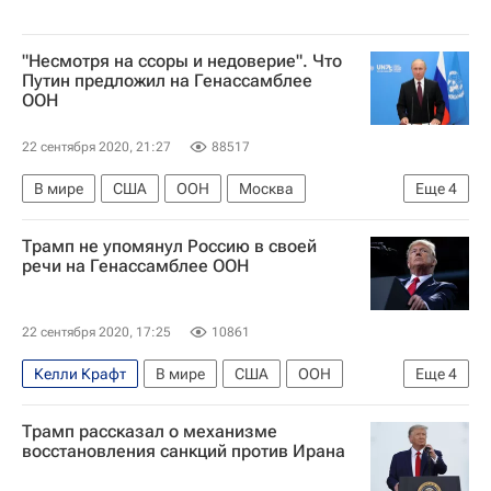
"Несмотря на ссоры и недоверие". Что
Путин предложил на Генассамблее
ООН
22 сентября 2020, 21:27
88517
В мире
США
ООН
Москва
Еще
4
Владимир Путин
Си Цзиньпин
Трамп не упомянул Россию в своей
Генеральная Ассамблея ООН
Дональд Трамп
речи на Генассамблее ООН
22 сентября 2020, 17:25
10861
Келли Крафт
В мире
США
ООН
Еще
4
Сирия
Москва
Трамп рассказал о механизме
Генеральная Ассамблея ООН
Дональд Трамп
восстановления санкций против Ирана