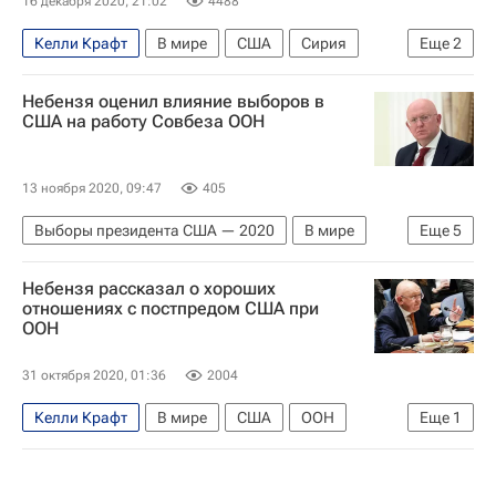
16 декабря 2020, 21:02
4488
Келли Крафт
В мире
США
Сирия
Еще
2
Башар Асад
Совет Безопасности ООН
Небензя оценил влияние выборов в
США на работу Совбеза ООН
13 ноября 2020, 09:47
405
Выборы президента США — 2020
В мире
Еще
5
США
ООН
Джо Байден
Небензя рассказал о хороших
Василий Небензя
Дональд Трамп
отношениях с постпредом США при
ООН
31 октября 2020, 01:36
2004
Келли Крафт
В мире
США
ООН
Еще
1
Василий Небензя