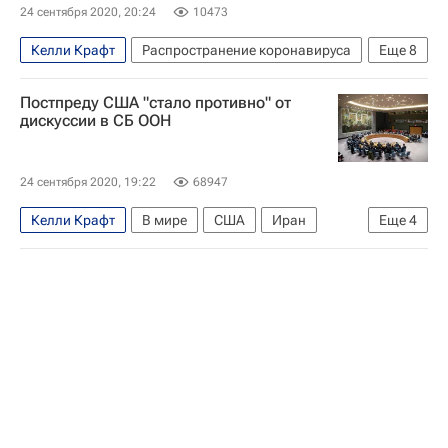
24 сентября 2020, 20:24
10473
Келли Крафт
Распространение коронавируса
Еще
8
В мире
США
ООН
Китай
Постпреду США "стало противно" от
Совет Безопасности ООН
Василий Небензя
дискуссии в СБ ООН
Коронавирусы
Коронавирус COVID-19
24 сентября 2020, 19:22
68947
Келли Крафт
В мире
США
Иран
Еще
4
Китай
Совет Безопасности ООН
ВОЗ
Чжан Цзюнь