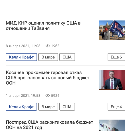
МИД КНР оценил политику США в
отношении Тайваня
8 января 2021, 11:08
1962
Келли Крафт
В мире
США
Еще
6
Вашингтон (город)
ООН
Тайвань
Косачев прокомментировал отказ
МИД КНР
Гоминьдан
Хуа Чуньин
США проголосовать за новый бюджет
ООН
1 января 2021, 19:58
5924
Келли Крафт
В мире
США
Еще
4
Вашингтон (город)
ООН
ЮАР
Постпред США раскритиковала бюджет
Константин Косачев
ООН на 2021 год