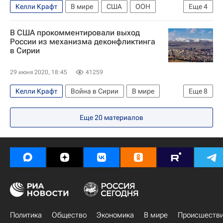
Келли Крафт
В мире
США
ООН
Еще
4
Сирия
Василий Небензя
Война в Сирии
В США прокомментировали выход
Россия
России из механизма деконфликтинга
в Сирии
29 июня 2020, 18:45
41259
Келли Крафт
Война в Сирии
В мире
Еще
8
США
ООН
Сирия
Еще
20
материалов
Совет Безопасности ООН
Василий Небензя
Антониу Гутерреш
Война в Сирии
Россия
Политика
Общество
Экономика
В мире
Происшеств