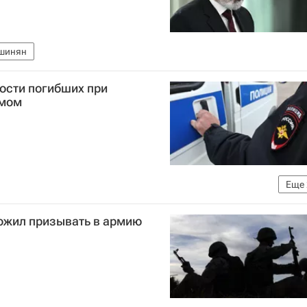
шинян
ости погибших при
омом
Еще
МЧС России (Министерство РФ по делам гражданской обороны, чрезвычайным ситуациям и ликвидации последствий стихийных бедствий)
ожил призывать в армию