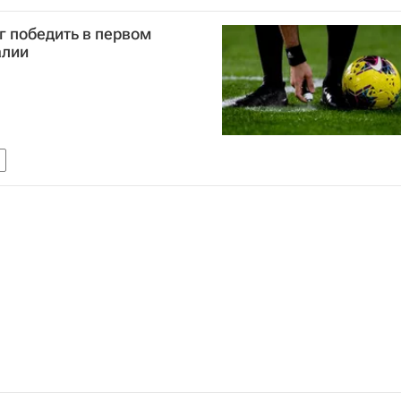
правление (ЦРУ)
НАТО
Lockheed Martin
г победить в первом
алии