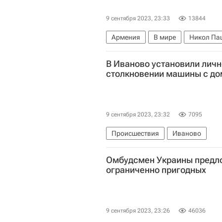
9 сентября 2023, 23:33
13844
Армения
В мире
Никол Па
В Иваново установили личн
столкновении машины с д
9 сентября 2023, 23:32
7095
Происшествия
Иваново
Омбудсмен Украины предл
Авто
ограниченно пригодных
9 сентября 2023, 23:26
46036