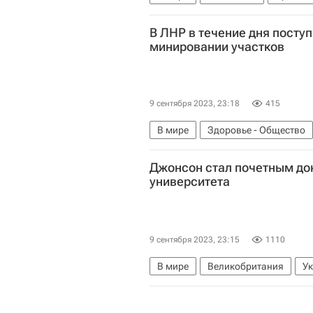
В ЛНР в течение дня посту
минировании участков
9 сентября 2023, 23:18
415
В мире
Здоровье - Общество
Донецкая Народная Республика
Джонсон стал почетным до
Единый день голосования в Росс
университета
9 сентября 2023, 23:15
1110
В мире
Великобритания
У
Борис Джонсон
Львов