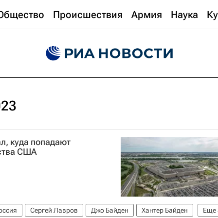
Общество
Происшествия
Армия
Наука
Ку
023
л, куда попадают
ства США
оссия
Сергей Лавров
Джо Байден
Хантер Байден
Еще