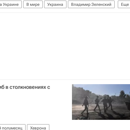
а Украине
В мире
Украина
Владимир Зеленский
Еще
руженные силы Украины
иб в столкновениях с
 полумесяц
Хеврона