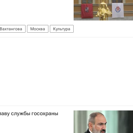
 Вахтангова
Москва
Культура
лаву службы госохраны