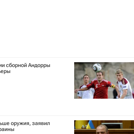
ии сборной Андорры
ьеры
ьше оружия, заявил
раины