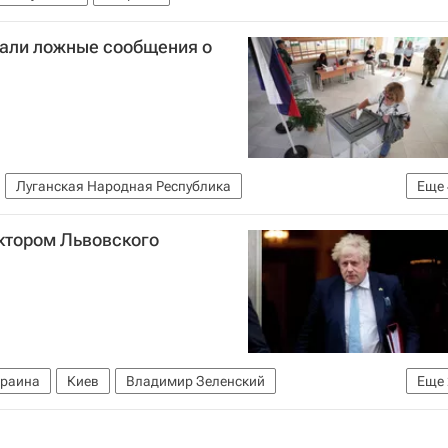
пали ложные сообщения о
Луганская Народная Республика
Еще
Россия
Госдума РФ
ктором Львовского
ии — 2023
краина
Киев
Владимир Зеленский
Еще