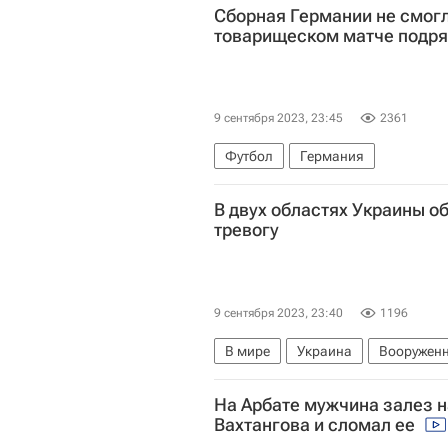
Сборная Германии не смогл
товарищеском матче подр
9 сентября 2023, 23:45
2361
Футбол
Германия
В двух областях Украины 
тревогу
9 сентября 2023, 23:40
1196
В мире
Украина
Вооружен
На Арбате мужчина залез н
Вахтангова и сломал ее