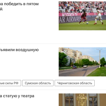
а победить в пятом
яд
объявили воздушную
ные силы РФ
Сумская область
Черниговская область
а статую у театра