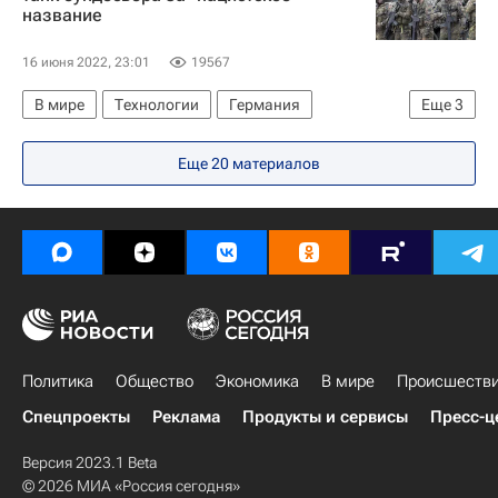
название
16 июня 2022, 23:01
19567
В мире
Технологии
Германия
Еще
3
Франция
Т-34
Армата
Еще 20 материалов
Политика
Общество
Экономика
В мире
Происшеств
Спецпроекты
Реклама
Продукты и сервисы
Пресс-ц
Версия 2023.1 Beta
© 2026 МИА «Россия сегодня»