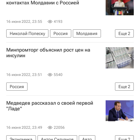
контактах Молдавии с Россией
16 июня 2022, 23:55
4193
Николай Попеску
Россия
Молдавия
Еще
2
Кишинев
Майя Санду
Минпромторг объяснил рост цен на
инсулин
16 июня 2022, 23:51
5540
Россия
Еще
2
Министерство промышленности и торговли РФ (Минпромторг России)
Медведев рассказал о своей первой
Федеральная антимонопольная служба (ФАС России)
"Ладе"
16 июня 2022, 23:49
22056
Экономика
Антон Силуанов
Авто
Еще
2