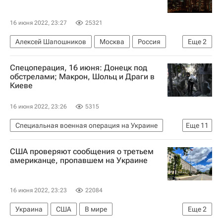
16 июня 2022, 23:27
25321
Алексей Шапошников
Москва
Россия
Еще
2
Московская городская дума
Единая Россия
Спецоперация, 16 июня: Донецк под
обстрелами; Макрон, Шольц и Драги в
Киеве
16 июня 2022, 23:26
5315
Специальная военная операция на Украине
Еще
11
В мире
Игорь Конашенков
США проверяют сообщения о третьем
Игорь Кириллов
Денис Пушилин
американце, пропавшем на Украине
Донецкая Народная Республика
Россия
МИД ДНР
Евросоюз
Су-25
16 июня 2022, 23:23
22084
Бук (зенитный ракетный комплекс)
Украина
США
В мире
Еще
2
Вооруженные силы Украины