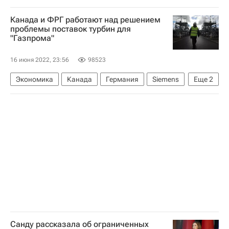
Сирия
Министерство обороны США
Канада и ФРГ работают над решением
Исламское государство*
проблемы поставок турбин для
"Газпрома"
16 июня 2022, 23:56
98523
Экономика
Канада
Германия
Siemens
Еще
2
Газпром
Северный поток
Санду рассказала об ограниченных