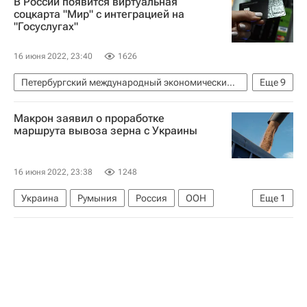
В России появится виртуальная
соцкарта "Мир" с интеграцией на
"Госуслугах"
16 июня 2022, 23:40
1626
Петербургский международный экономический форум — 2022
Еще
9
Фонд "Петербургский международный экономический форум" (фонд)
Макрон заявил о проработке
Нижегородская область
Санкт-Петербург
маршрута вывоза зерна с Украины
Максут Шадаев
Технологии
Владимир Комлев
16 июня 2022, 23:38
1248
Министерство цифрового развития, связи и массовых коммуникаций РФ (Минцифры России)
Украина
Румыния
Россия
ООН
Еще
1
Госуслуги
Карта "Мир"
Эммануэль Макрон