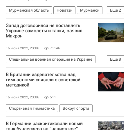
Мурманская область
Новатэк
Мурманск
Еще
2
Леонид Михельсон
Андрей Чибис
Запад договорился не поставлять
Украине самолеты и танки, заявил
Макрон
16 июня 2022, 23:06
71146
Специальная военная операция на Украине
Еще
8
В мире
Олаф Шольц
Марио Драги
В Британии издевательства над
Владимир Зеленский
Италия
Германия
гимнастками связали с советской
методикой
Украина
НАТО
16 июня 2022, 23:06
511
Спортивная гимнастика
Вокруг спорта
В Германии раскритиковали новый
танк бундесвера за "нацистское"