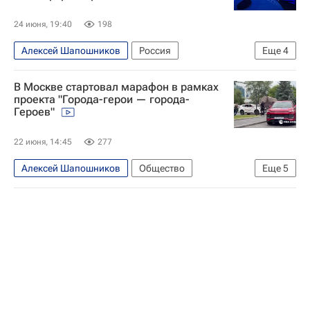
24 июня, 19:40
198
Алексей Шапошников
Россия
Еще
4
Московская городская дума
В Москве стартовал марафон в рамках
Совинформбюро
Агентство печати "Новости"
проекта "Города-герои — города-
Героев"
85-летие Совинформбюро
22 июня, 14:45
277
Алексей Шапошников
Общество
Еще
5
Кутузовский проспект
Москва
Московская городская дума
Единая Россия
Россия