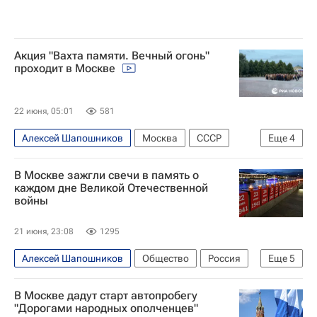
Акция "Вахта памяти. Вечный огонь"
проходит в Москве
22 июня, 05:01
581
Алексей Шапошников
Москва
СССР
Еще
4
Россия
Юрий Левитан
Юрий Башмет
В Москве зажгли свечи в память о
Московская городская дума
каждом дне Великой Отечественной
войны
21 июня, 23:08
1295
Алексей Шапошников
Общество
Россия
Еще
5
Германия
Москва
В Москве дадут старт автопробегу
Алексей Фурсин (Руководитель Департамента культуры города Москвы)
"Дорогами народных ополченцев"