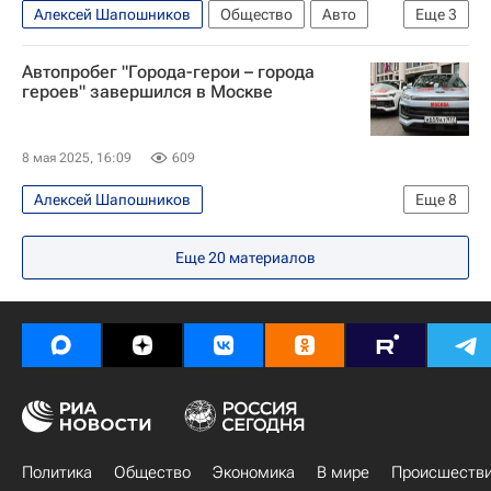
Алексей Шапошников
Общество
Авто
Еще
3
Москва
Московская городская дума
Автопробег "Города-герои – города
Единая Россия
героев" завершился в Москве
8 мая 2025, 16:09
609
Алексей Шапошников
Еще
8
80-летие Победы в Великой Отечественной войне
Еще
20
материалов
Москва
Мурманск
Россия
Сергей Собянин
Ирина Гусева
Московская городская дума
80-летие Победы в Великой Отечественной войне
Политика
Общество
Экономика
В мире
Происшеств