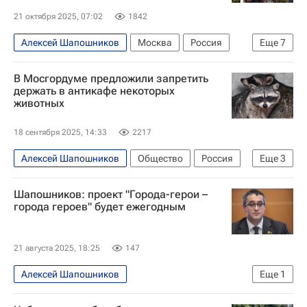
21 октября 2025, 07:02
1842
Алексей Шапошников
Москва
Россия
Еще
7
Санкт-Петербург
Сергей Собянин
В Мосгордуме предложили запретить
Леонид Слуцкий (политик)
держать в антикафе некоторых
животных
Московская городская дума
ЛДПР
Московский метрополитен
Общество
18 сентября 2025, 14:33
2217
Алексей Шапошников
Общество
Россия
Еще
3
Светлана Акулова
Шапошников: проект "Города-герои –
Московская городская дума
города героев" будет ежегодным
Московский зоопарк
21 августа 2025, 18:25
147
Алексей Шапошников
Еще
1
Московская городская дума