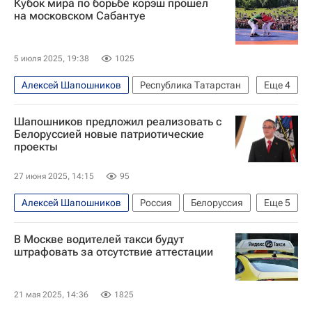
Кубок мира по борьбе корэш прошел
на московском Сабантуе
5 июля 2025, 19:38
1025
Алексей Шапошников
Республика Татарстан
Еще
4
Москва
Республика Татарстан (Татарстан)
Шапошников предложил реализовать с
Фарид Мухаметшин
Россия
Белоруссией новые патриотические
проекты
27 июня 2025, 14:15
95
Алексей Шапошников
Россия
Белоруссия
Еще
5
Москва
Сергей Собянин
В Москве водителей такси будут
Московская городская дума
штрафовать за отсутствие аттестации
Совет Федерации РФ
Русская православная церковь
21 мая 2025, 14:36
1825