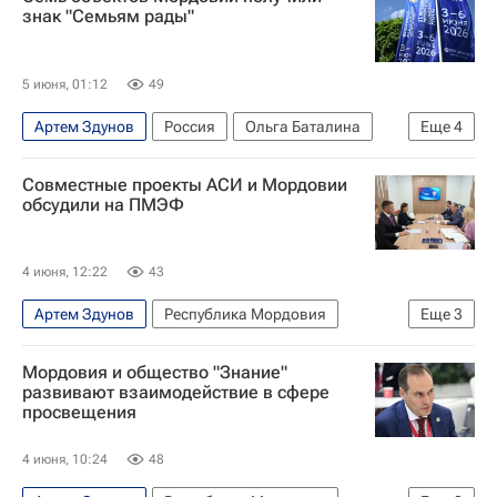
Промомед
Фонд развития промышленности
знак "Семьям рады"
Республика Мордовия
ПМЭФ
5 июня, 01:12
49
Артем Здунов
Россия
Ольга Баталина
Еще
4
Максим Протасов
Роскачество
Совместные проекты АСИ и Мордовии
Республика Мордовия
ПМЭФ
обсудили на ПМЭФ
4 июня, 12:22
43
Артем Здунов
Республика Мордовия
Еще
3
Светлана Чупшева
Мордовия и общество "Знание"
Агентство стратегических инициатив (АСИ)
развивают взаимодействие в сфере
просвещения
Республика Мордовия
4 июня, 10:24
48