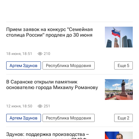
Прием заявок на конкурс "Семейная
столица России" продлен до 30 июня
18 июня, 18:51
210
Артем Здунов
Республика Мордовия
Еще
5
Южно-Сахалинск
Омск
Владимир Путин
В Саранске открыли памятник
Воздушно-космические силы России
Россия
основателю города Михаилу Романову
12 июня, 18:50
251
Артем Здунов
Республика Мордовия
Еще
2
Михаил Романов (Великий князь)
Саранск
Здунов: поддержка производства –