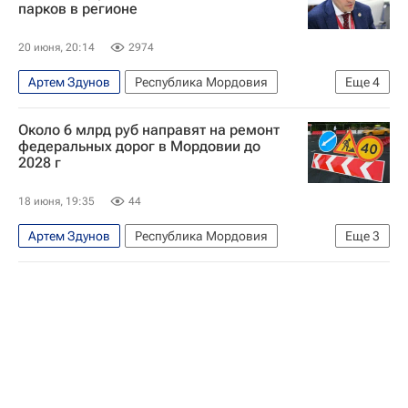
парков в регионе
20 июня, 20:14
2974
Артем Здунов
Республика Мордовия
Еще
4
Экономика
Россия
Максим Решетников
Около 6 млрд руб направят на ремонт
Министерство экономического развития РФ (Минэкономразвития России)
федеральных дорог в Мордовии до
2028 г
18 июня, 19:35
44
Артем Здунов
Республика Мордовия
Еще
3
Саранск
Арзамас
Пенза