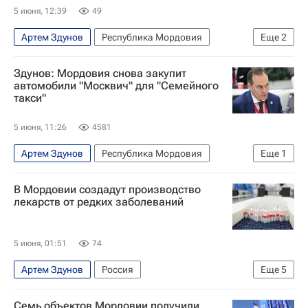
5 июня, 12:39
49
Артем Здунов
Республика Мордовия
Еще
2
ПМЭФ
Китай
Здунов: Мордовия снова закупит
автомобили "Москвич" для "Семейного
такси"
5 июня, 11:26
4581
Артем Здунов
Республика Мордовия
Еще
1
ПМЭФ
В Мордовии создадут производство
лекарств от редких заболеваний
5 июня, 01:51
74
Артем Здунов
Россия
Еще
5
Александр Ефремов (управляющий группы компаний "Доброфлот")
Семь объектов Мордовии получили