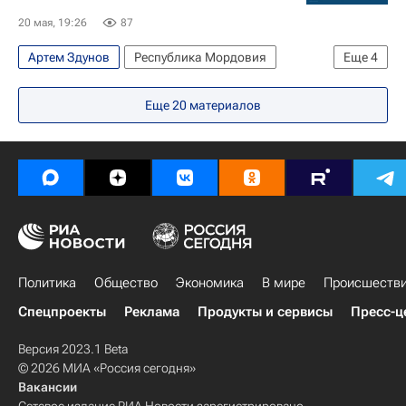
20 мая, 19:26
87
Артем Здунов
Республика Мордовия
Еще
4
Новый Уренгой
Норильск
Новосибирск
Еще
20
материалов
Президентский фонд культурных инициатив
Политика
Общество
Экономика
В мире
Происшеств
Спецпроекты
Реклама
Продукты и сервисы
Пресс-ц
Версия 2023.1 Beta
© 2026 МИА «Россия сегодня»
Вакансии