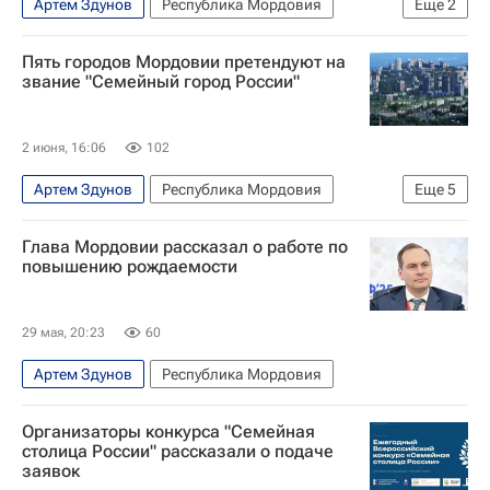
Артем Здунов
Республика Мордовия
Еще
2
ПМЭФ
Максим Древаль
Пять городов Мордовии претендуют на
звание "Семейный город России"
2 июня, 16:06
102
Артем Здунов
Республика Мордовия
Еще
5
Южно-Сахалинск
Владивосток
Омск
Глава Мордовии рассказал о работе по
Нижний Новгород
Набережные Челны
повышению рождаемости
29 мая, 20:23
60
Артем Здунов
Республика Мордовия
Организаторы конкурса "Семейная
столица России" рассказали о подаче
заявок