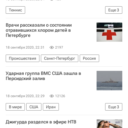
Теннис
Еще
3
Ассоциация теннисистов-профессионалов (ATP)
Врачи рассказали о состоянии
ATP 500 Гамбург
Карен Хачанов
отравившихся хлором детей в
Петербурге
18 сентября 2020, 22:31
2197
Происшествия
Санкт-Петербург
Россия
Ударная группа ВМС США зашла в
Персидский залив
18 сентября 2020, 22:29
12126
В мире
США
Иран
Еще
3
Военно-морские силы США
Джигурда разделся в эфире НТВ
Персидский залив
Ормузский пролив