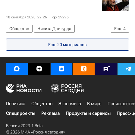
18 сентября 2020, 22:26
29296
Общество
Никита Джигурда
Еще
4
НТВ (телеканал)
Лера Кудрявцева
Россия
Еще 20 материалов
Шоубиз
Политика
Общество
Экономика
В мире
Происшеств
Спецпроекты
Реклама
Продукты и сервисы
Пресс-ц
Версия 2023.1 Beta
© 2026 МИА «Россия сегодня»