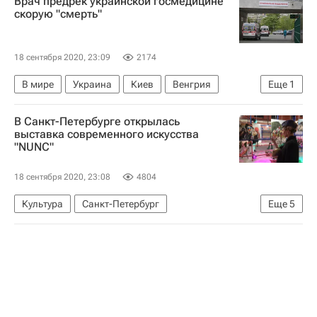
Врач предрек украинской госмедицине
скорую "смерть"
18 сентября 2020, 23:09
2174
В мире
Украина
Киев
Венгрия
Еще
1
Польша
В Санкт-Петербурге открылась
выставка современного искусства
"NUNC"
18 сентября 2020, 23:08
4804
Культура
Санкт-Петербург
Еще
5
Михайловский театр
Мариинский театр
Фонд "AdVita"
Музеи
Новости культуры