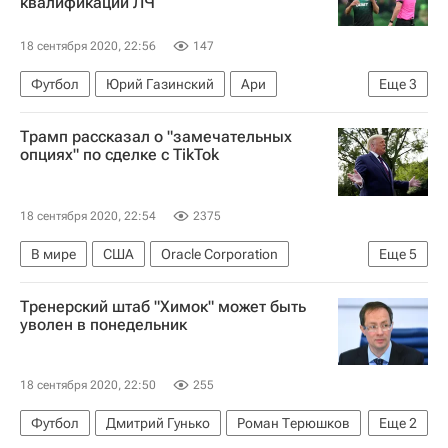
квалификации ЛЧ
18 сентября 2020, 22:56
147
Футбол
Юрий Газинский
Ари
Еще
3
Лига чемпионов УЕФА 2026-2027
ПАОК
Трамп рассказал о "замечательных
Краснодар
опциях" по сделке с TikTok
18 сентября 2020, 22:54
2375
В мире
США
Oracle Corporation
Еще
5
Microsoft Corporation
Дональд Трамп
Тренерский штаб "Химок" может быть
Walmart
WeChat
TikTok
уволен в понедельник
18 сентября 2020, 22:50
255
Футбол
Дмитрий Гунько
Роман Терюшков
Еще
2