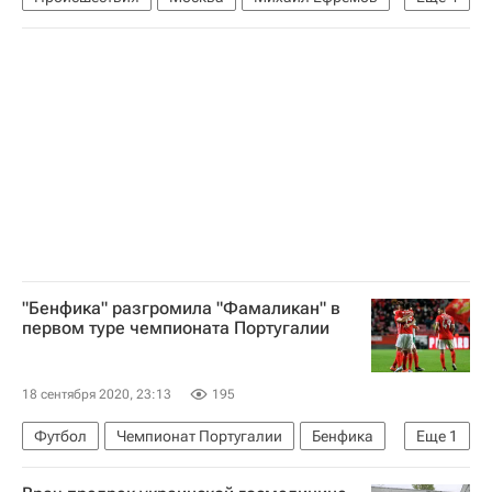
Россия
ДТП с участием Михаила Ефремова
Сергей Захаров (погибший в ДТП с участием Ефремова)
Эльман Пашаев
"Бенфика" разгромила "Фамаликан" в
первом туре чемпионата Португалии
18 сентября 2020, 23:13
195
Футбол
Чемпионат Португалии
Бенфика
Еще
1
Фамаликан