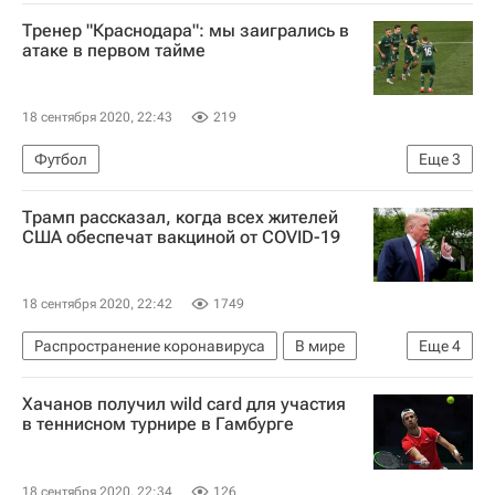
РПЛ 2026-2027 (Чемпионат России по футболу)
Тренер "Краснодара": мы заигрались в
Химки
атаке в первом тайме
18 сентября 2020, 22:43
219
Футбол
Еще
3
РПЛ 2026-2027 (Чемпионат России по футболу)
Трамп рассказал, когда всех жителей
Химки
Краснодар
США обеспечат вакциной от COVID-19
18 сентября 2020, 22:42
1749
Распространение коронавируса
В мире
Еще
4
США
Джо Байден
Дональд Трамп
Хачанов получил wild card для участия
Коронавирус COVID-19
в теннисном турнире в Гамбурге
18 сентября 2020, 22:34
126