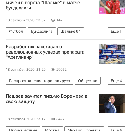
мячей в ворота "Шальке" в матче
бундеслиги
18 сентября 2020, 23:37
147
Футбол
Бундеслига
Шальке 04
Еще
1
Бавария
Разработчик рассказал о
революционных успехах препарата
"Арепливир"
18 сентября 2020, 23:20
29052
Распространение коронавируса
Общество
Еще
4
Здоровье - Общество
Россия
Пашаев зачитал письмо Ефремова в
Коронавирус COVID-19
свою защиту
Коронавирус в России
18 сентября 2020, 23:17
8427
Происшествия
Москва
Михаил Ефремов
Еще
4