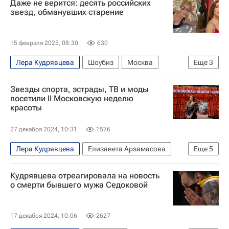
Даже не верится: десять российских
звезд, обманувших старение
15 февраля 2025, 08:30
630
Лера Кудрявцева
Шоубиз
Москва
Еще
3
Анжелика Варум (Мария Варум)
Звезды спорта, эстрады, ТВ и моды
Светлана Бондарчук
Мумий Тролль
посетили II Московскую неделю
красоты
27 декабря 2024, 10:31
1576
Лера Кудрявцева
Елизавета Арзамасова
Еще
5
Илья Авербух
Роман Костомаров
Кудрявцева отреагировала на новость
Анфиса Чехова
Дарья Донцова
Москва
о смерти бывшего мужа Седоковой
17 декабря 2024, 10:06
2627