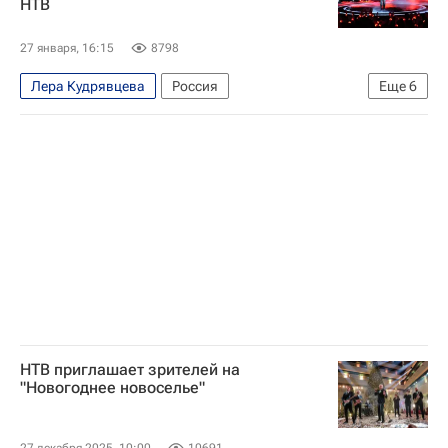
НТВ
Елизавета Боярская
Роза Хутор
Юлия Барановская
Сергей Лазарев
27 января, 16:15
8798
Светлана Бондарчук
Виктория Боня
Лера Кудрявцева
Россия
Еще
6
Алсу (Алсу Абрамова)
Ксения Бородина
Шура (Александр Медведев)
Стас Пьеха
Полина Гагарина
Прохор Шаляпин
НТВ (телеканал)
Иванушки International
Анастасия Волочкова
Сергей Соседов
Культура
SHAMAN (Ярослав Дронов)
Мурманская область
Республика Алтай
Коста-Рика
Антарктида
куда можно лететь
что посмотреть
звезды
Знаменитости
Шоубиз
отдых в России
Отдых на море
маршруты
НТВ приглашает зрителей на
"Новогоднее новоселье"