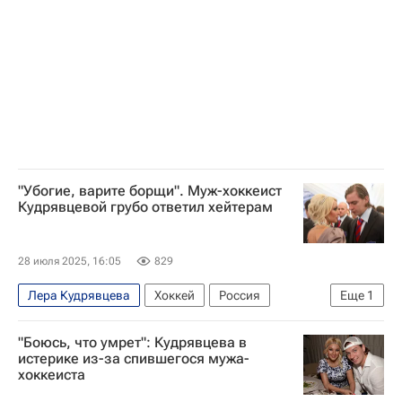
"Убогие, варите борщи". Муж-хоккеист
Кудрявцевой грубо ответил хейтерам
28 июля 2025, 16:05
829
Лера Кудрявцева
Хоккей
Россия
Еще
1
Игорь Макаров
"Боюсь, что умрет": Кудрявцева в
истерике из-за спившегося мужа-
хоккеиста