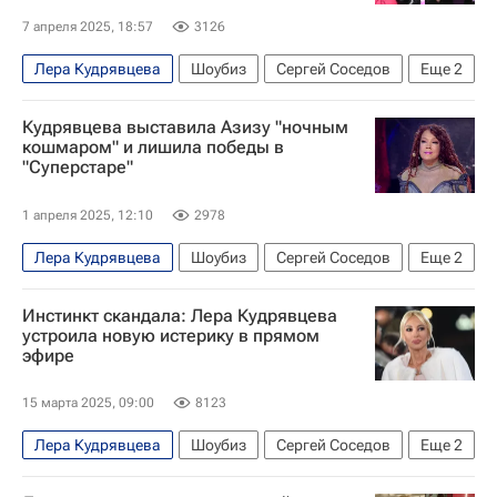
7 апреля 2025, 18:57
3126
Лера Кудрявцева
Шоубиз
Сергей Соседов
Еще
2
Азиза (певица)
НТВ (телеканал)
Кудрявцева выставила Азизу "ночным
кошмаром" и лишила победы в
"Суперстаре"
1 апреля 2025, 12:10
2978
Лера Кудрявцева
Шоубиз
Сергей Соседов
Еще
2
Азиза (певица)
НТВ (телеканал)
Инстинкт скандала: Лера Кудрявцева
устроила новую истерику в прямом
эфире
15 марта 2025, 09:00
8123
Лера Кудрявцева
Шоубиз
Сергей Соседов
Еще
2
Алла Пугачева
НТВ (телеканал)