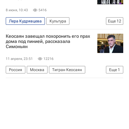
8 июня, 10:43
5416
Лера Кудрявцева
Культура
Еще
12
Эдгард Запашный
Москва
Кеосаян завещал похоронить его прах
Новости культуры
Стивен Сигал
Голливуд
дома под пинией, рассказала
Симоньян
КНДР
Россия
Филипп Киркоров
Юрий Куклачев
Евгений Петросян
11 апреля, 23:51
12216
Алексей Немов
Стас Костюшкин
Россия
Москва
Тигран Кеосаян
Еще
1
Маргарита Симоньян