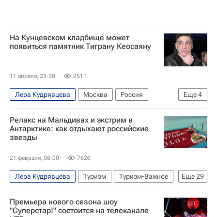
На Кунцевском кладбище может
появиться памятник Тиграну Кеосаяну
11 апреля, 23:50
2511
Лера Кудрявцева
Москва
Россия
Еще
4
Тигран Кеосаян
Маргарита Симоньян
Релакс на Мальдивах и экстрим в
Мираж
НТВ (телеканал)
Антарктике: как отдыхают российские
звезды
21 февраля, 08:00
7626
Лера Кудрявцева
Туризм
Туризм-Важное
Еще
29
Байкал
Мальдивы
Сочи
Ольга Бузова
Премьера нового сезона шоу
Дима Билан (Виктор Белан)
"Суперстар!" состоится на телеканале