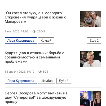
"Он хотел старуху, а я молодого".
Откровения Кудряцевой о жизни с
Макаровым
9 мая 2025, 14:05
22049
Лера Кудрявцева
Хоккей
Еще
2
Авторы РИА Новости Спорт
Вокруг спорта
Кудрявцева в отчаянии: борьба с
созависимостью и семейными
проблемами
15 апреля 2025, 19:10
525
Лера Кудрявцева
Шоубиз
Дубай
Сергея Соседова могут выгнать из
шоу "Суперстар!" за шокирующую
правду