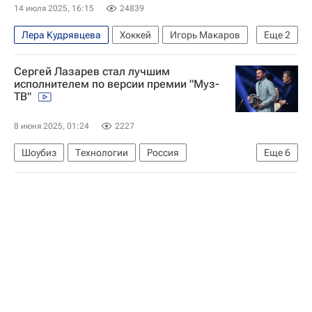
14 июля 2025, 16:15
24839
Лера Кудрявцева
Хоккей
Игорь Макаров
Еще
2
Вокруг спорта
Авторы РИА Новости Спорт
Сергей Лазарев стал лучшим
исполнителем по версии премии "Муз-
ТВ"
8 июня 2025, 01:24
2227
Шоубиз
Технологии
Россия
Еще
6
Дима Билан (Виктор Белан)
Николай Басков
Джиган (Денис Устименко-Вайнштейн)
Иванушки International
Дискотека Авария
"Агата Кристи"