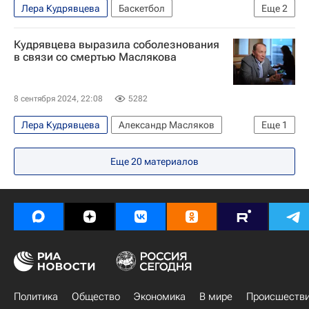
Лера Кудрявцева
Баскетбол
Еще
2
Анна Седокова
Янис Тимма
Кудрявцева выразила соболезнования
в связи со смертью Маслякова
8 сентября 2024, 22:08
5282
Лера Кудрявцева
Александр Масляков
Еще
1
КВН
Еще
20
материалов
Политика
Общество
Экономика
В мире
Происшеств