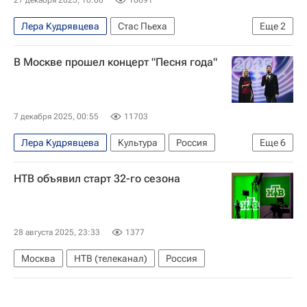
27 декабря 2025, 10:00
10691
Лера Кудрявцева
Стас Пьеха
Еще
2
Леонид Каневский
НТВ (телеканал)
В Москве прошел концерт "Песня года"
7 декабря 2025, 00:55
11703
Лера Кудрявцева
Культура
Россия
Еще
6
Москва
РСФСР
Сергей Лазарев
НТВ объявил старт 32-го сезона
Григорий Лепс
Мегаспорт
Культура
28 августа 2025, 23:33
1377
Москва
НТВ (телеканал)
Россия