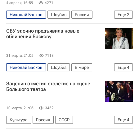
4 апреля, 16:59
4271
Николай Басков
Шоубиз
Россия
Еще
2
Михаил Барщевский
Лариса Долина
СБУ заочно предъявила новые
обвинения Баскову
31 марта, 21:05
7118
Николай Басков
Шоубиз
В мире
Еще
4
Украина
Россия
Ирина Венедиктова
Зацепин отметил столетие на сцене
Служба безопасности Украины
Большого театра
10 марта, 21:06
3452
Культура
Россия
СССР
Еще
4
Александр Зацепин
Дмитрий Песков
Юрий Башмет
Большой театр