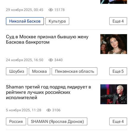
29 ноября 2025, 00:45
15178
Николай Басков
Культура
Еще
4
Новости культуры
Санкт-Петербург
Суд в Москве признал бывшую жену
Воронеж
Красноярск
Баскова банкротом
24 ноября 2025, 16:50
3440
Шоубиз
Москва
Пензенская область
Еще
5
Пенза
Борис Шпигель
Иван Белозерцев
Shaman третий год подряд лидирует в
Генеральная прокуратура РФ
Происшествия
рейтинге лучших российских
исполнителей
5 ноября 2025, 11:28
3106
Россия
SHAMAN (Ярослав Дронов)
Еще
4
Полина Гагарина
Олег Газманов
ВЦИОМ