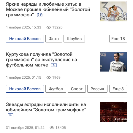
Яркие наряды и любимые хиты: в
Культура
Москве прошел юбилейный "Золотой
граммофон"
1 ноября 2025, 15:33
13220
Николай Басков
Фото
Шоубиз
Еще
18
Культура-Важное
Новости культуры
Куртукова получила "Золотой
звезды
Премия "Золотой Граммофон"
граммофон" за выступление на
футбольном матче
юбилей
Музыка
Русское радио (радиостанция)
Москва
1 ноября 2025, 01:15
1969
Золото
Филипп Киркоров
Валдис Пельш
Николай Басков
Футбол
Спорт
Россия
Еще
3
Россия
Дима Билан (Виктор Белан)
Москва
Санкт-Петербург
ВТБ Арена
Дмитрий Маликов
Александр Панайотов
Звезды эстрады исполнили хиты на
юбилейном "Золотом граммофоне"
Лариса Долина
Алсу (Алсу Абрамова)
Валерия (Алла Перфилова)
31 октября 2025, 01:22
13405