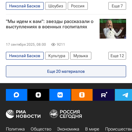
Николай Басков
Шоубиз
Россия
Еще
7
Москва
Санкт-Петербург
"Мы идем к вам": звезды рассказали о
Филипп Киркоров
выступлениях в военных госпиталях
Валерия (Алла Перфилова)
ВТБ Арена
Дискотека Авария
Иванушки International
17 сентября 2025, 08:00
9211
Николай Басков
Культура
Музыка
Еще
12
Культура-Важное
Лариса Долина
Еще
20
материалов
Ирина Дубцова
Донбасс
Россия
"Русская медиагруппа"
Ленинградская область
Федеральная служба безопасности РФ (ФСБ России)
Федеральная служба войск национальной гвардии РФ (Росгвардия)
СВО
Телеканал RT
Кино
Политика
Общество
Экономика
В мире
Происшеств