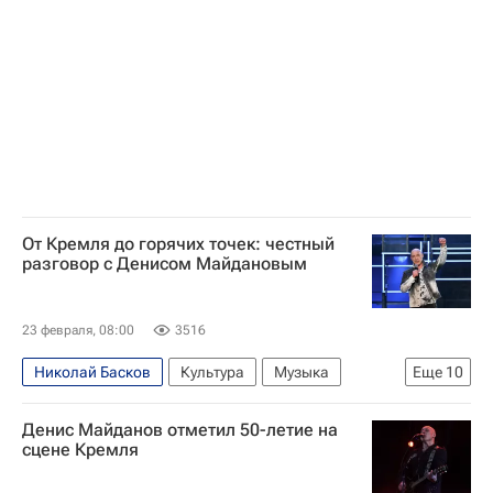
От Кремля до горячих точек: честный
разговор с Денисом Майдановым
23 февраля, 08:00
3516
Николай Басков
Культура
Музыка
Еще
10
"Русская медиагруппа"
Госдума РФ
Денис Майданов отметил 50-летие на
Олег Газманов
Лев Лещенко
сцене Кремля
Денис Майданов
Знаменитости
юбилей