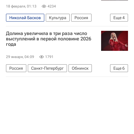
Культура-Важное
Интервью - Культура
18 февраля, 01:13
4234
Интервью
Николай Басков
Культура
Россия
Еще
4
РСФСР
Денис Майданов
Лев Лещенко
Долина увеличила в три раза число
Культура
выступлений в первой половине 2026
года
29 января, 04:09
1791
Россия
Санкт-Петербург
Обнинск
Еще
6
Лариса Долина
Александр Буйнов
Лев Лещенко
Театр на Таганке
Домодедово (аэропорт)
Государственный Кремлевский дворец