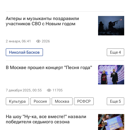
Актеры и музыканты поздравили
участников СВО с Новым годом
2 января, 06:41
2026
Николай Басков
Еще
4
Специальная военная операция на Украине
В Москве прошел концерт "Песня года"
Россия
Иван Охлобыстин
Александр Маршал
7 декабря 2025, 00:55
11705
Культура
Россия
Москва
РСФСР
Еще
5
Сергей Лазарев
Лера Кудрявцева
На шоу "Ну-ка, все вместе!" назвали
Григорий Лепс
Мегаспорт
Культура
победителя седьмого сезона