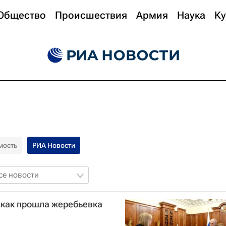
Общество
Происшествия
Армия
Наука
Ку
мость
РИА Новости
се новости
 как прошла жеребьевка