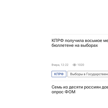
КПРФ получила восьмое ме
бюллетене на выборах
Вчера, 12:22
1020
КПРФ
Выборы в Государствен
Владимир Путин
Госдума 
Семь из десяти россиян до
опрос ФОМ