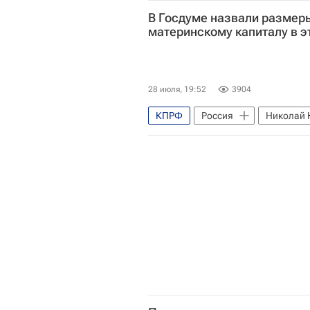
Элла Памфилова
Владимир
В Госдуме назвали размер
материнскому капиталу в э
28 июля, 19:52
3904
КПРФ
Россия
Николай 
Материнский капитал
Обще