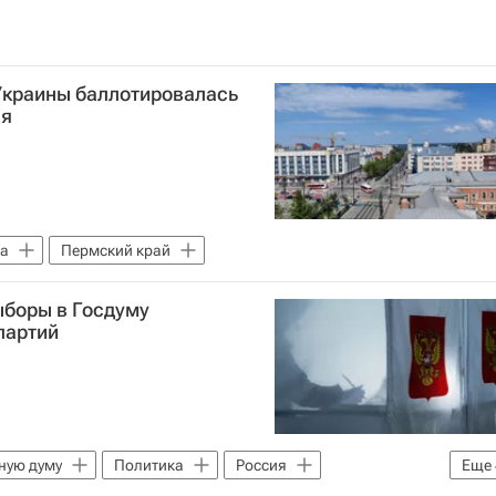
Украины баллотировалась
ая
на
Пермский край
ыборы в Госдуму
партий
ную думу
Политика
Россия
Еще