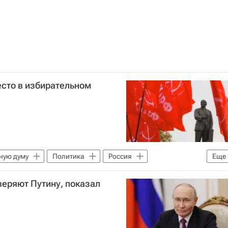
сто в избирательном
ную думу
Политика
Россия
Еще
РФ
веряют Путину, показал