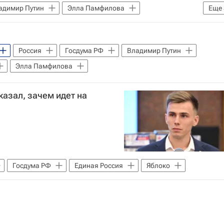
адимир Путин
Элла Памфилова
Еще
дарственную думу
ЦИК РФ
Россия
Госдума РФ
Владимир Путин
Элла Памфилова
казал, зачем идет на
Госдума РФ
Единая Россия
Яблоко