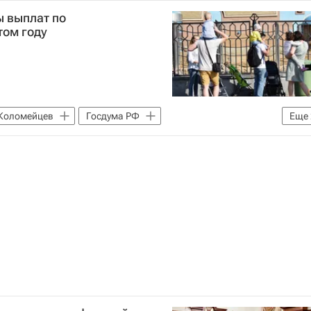
 Путин
Госдума РФ
Единая Россия
ы выплат по
том году
Коломейцев
Госдума РФ
Еще
ство