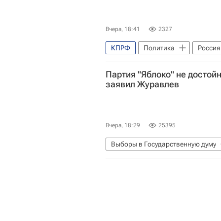
Вчера, 18:41
2327
КПРФ
Политика
Россия
Единая Россия
Госдума РФ
Партия "Яблоко" не достойн
заявил Журавлев
Вчера, 18:29
25395
Выборы в Государственную думу
Госдума РФ
Россия