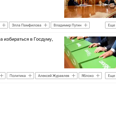
Элла Памфилова
Владимир Путин
Еще
а избираться в Госдуму,
Политика
Алексей Журавлев
Яблоко
Еще