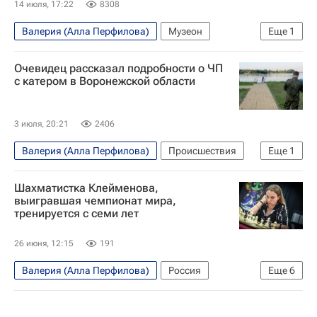
14 июля, 17:22
8308
Валерия (Алла Перфилова)
Музеон
Еще
1
Владислав Лисовец
Очевидец рассказал подробности о ЧП
с катером в Воронежской области
3 июля, 20:21
2406
Валерия (Алла Перфилова)
Происшествия
Еще
1
Следственный комитет России (СК РФ)
Шахматистка Клейменова,
выигравшая чемпионат мира,
тренируется с семи лет
26 июня, 12:15
191
Валерия (Алла Перфилова)
Россия
Еще
6
Белоруссия
Ульяновская область
Алексей Русских