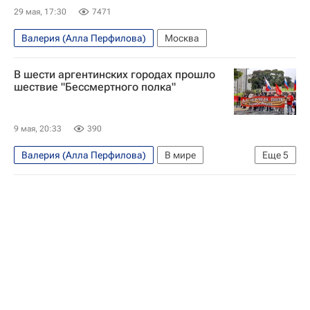
29 мая, 17:30
7471
Валерия (Алла Перфилова)
Москва
В шести аргентинских городах прошло
шествие "Бессмертного полка"
9 мая, 20:33
390
Валерия (Алла Перфилова)
В мире
Еще
5
Россия
Буэнос-Айрес (город)
Аргентина
Дмитрий Феоктистов
День Победы — 2026