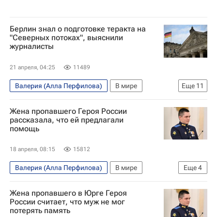
Берлин знал о подготовке теракта на
"Северных потоках", выяснили
журналисты
21 апреля, 04:25
11489
Валерия (Алла Перфилова)
В мире
Еще
11
Россия
Германия
Украина
Жена пропавшего Героя России
Олаф Шольц
Дмитрий Песков
рассказала, что ей предлагали
помощь
Центральное разведывательное управление (ЦРУ)
Вооруженные силы Украины
18 апреля, 08:15
15812
Генеральная прокуратура РФ
Валерия (Алла Перфилова)
В мире
Еще
4
Северный поток
Северный поток — 2
Россия
Юрга
Кемеровская область
Берлин (город)
Жена пропавшего в Юрге Героя
Владимир Путин
России считает, что муж не мог
потерять память