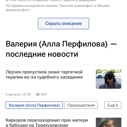
© РИА Новости / Владимир Песня
Перейти в медиабанк
XVI Церемония вручения премии "Золотой граммофон" в Москве.
Архивное фото
Скрыть описание
Валерия (Алла Перфилова) —
последние новости
Лерчек пропустила сеанс таргетной
терапии из-за судебного заседания
5 августа, 12:39
847
Валерия (Алла Перфилова)
Происшествия
Еще
5
Москва
ОАЭ
Валерия Чекалина
Киркоров перезахоронил прах матери
Артем Чекалин
Московский городской суд
и бабушки на Троекуровском