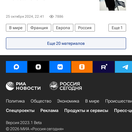
25 октября 2024, 22:41
7886
В мире
Франция
Европа
Россия
Еще
1
Евросоюз
Еще 20 материалов
Политика
Общество
Экономика
В мире
Происшеств
Спецпроекты
Реклама
Продукты и сервисы
Пресс-ц
Версия 2023.1 Beta
© 2026 МИА «Россия сегодня»