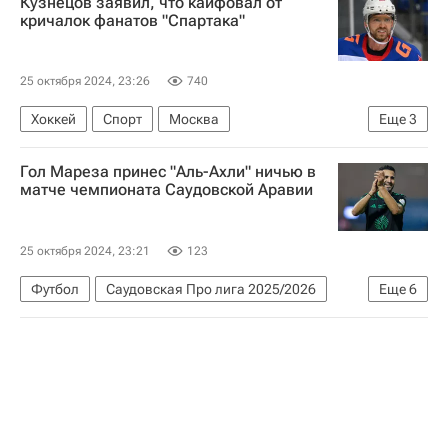
Кузнецов заявил, что кайфовал от
Строительство
Жилье
кричалок фанатов "Спартака"
25 октября 2024, 23:26
740
Хоккей
Спорт
Москва
Еще
3
Евгений Кузнецов
СКА (Санкт-Петербург)
Гол Мареза принес "Аль-Ахли" ничью в
КХЛ 2025-2026
матче чемпионата Саудовской Аравии
25 октября 2024, 23:21
123
Футбол
Саудовская Про лига 2025/2026
Еще
6
Аль-Иттихад
Рияд Марез
Саудовская Аравия
Джидда
Спорт
Аль-Ахли (Джидда)