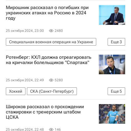
Горловка
Донецкая Народная Республика
Мирошник рассказал о погибших при
Украина
СЦКК
украинских атаках на Россию в 2024
году
Вооруженные силы Украины
Происшествия
25 октября 2024, 23:00
2480
Специальная военная операция на Украине
Еще
3
Родион Мирошник
ООН
Россия
Ротенберг: КХЛ должна отреагировать
на кричалки болельщиков "Спартака"
25 октября 2024, 22:49
5280
Хоккей
СКА (Санкт-Петербург)
Еще
5
ХК Спартак (Москва)
Роман Ротенберг
Широков рассказал о прохождении
Москва
Спорт
КХЛ 2025-2026
стажировки с тренерским штабом
ЦСКА
25 октября 2024, 22:48
146