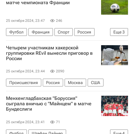
матче чемпионата Франции
25 октября 2024, 23:47
246
Футбол
Франция
Спорт
Россия
Еще
3
Далер Кузяев
Гавр
Ренн
Четырем участникам хакерской
группировки REvil вынесли приговор в
России
25 октября 2024, 23:44
2090
Происшествия
Россия
Москва
США
Менхенгладбахская "Боруссия"
сыграла вничью с "Майнцем" в матче
Бундеслиги
25 октября 2024, 23:41
71
Футбол
Штефан Лайнер
Еще
4