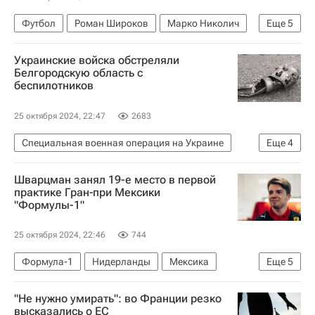
Футбол
Роман Широков
Марко Николич
Еще
5
ПФК ЦСКА
Сатурн
Зенит
Россия
Украинские войска обстреляли
Спорт
Белгородскую область с
беспилотников
25 октября 2024, 22:47
2683
Специальная военная операция на Украине
Еще
4
Вооруженные силы Украины
Шварцман занял 19-е место в первой
Белгородская область
Вячеслав Гладков
практике Гран‑при Мексики
"Формулы-1"
Происшествия
25 октября 2024, 22:46
744
Формула-1
Нидерланды
Мексика
Еще
5
Мехико (штат)
Карлос Сайнс
Юки Цунода
"Не нужно умирать": во Франции резко
Роберт Шварцман
Спорт
высказались о ЕС