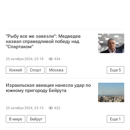
"Рыбу все же завезли": Медведев
назвал справедливой победу над
"Спартаком"
25 октября 2024, 23:18
434
Хоккей
Спорт
Москва
Еще
5
Александр Медведев
Евгений Кузнецов
Израильская авиация нанесла удар по
СКА (Санкт-Петербург)
ХК Спартак (Москва)
южному пригороду Бейрута
КХЛ 2025-2026
25 октября 2024, 23:15
622
В мире
Бейрут
Еще
1
Обострение ситуации между Израилем и Хезболлой — 2024