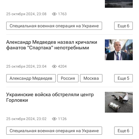
25 октября 2024, 23:08
1763
Специальная военная операция на Украине
Еще
6
Вооруженные силы Украины
Дмитрий Песков
Александр Медведев назвал кричалки
Киевская область
Россия
Украина
фанатов "Спартака" непотребными
В мире
25 октября 2024, 23:04
4204
Александр Медведев
Россия
Москва
Еще
5
Спорт
Хоккей
СКА (Санкт-Петербург)
Украинские войска обстреляли центр
ХК Спартак (Москва)
КХЛ 2025-2026
Горловки
25 октября 2024, 23:02
1126
Специальная военная операция на Украине
Еще
6