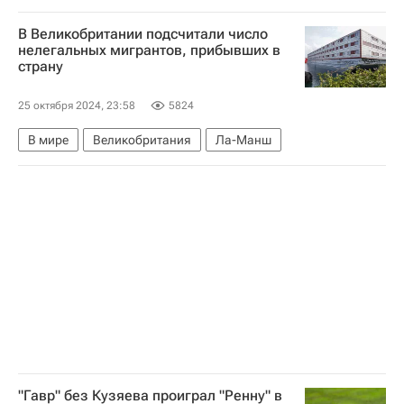
Ноттингем Форест
Джейми Варди
В Великобритании подсчитали число
Крис Вуд
Тедди Шерингем
Лестер
нелегальных мигрантов, прибывших в
страну
Спорт
АПЛ 2026-2027 (Чемпионат Англии по футболу)
25 октября 2024, 23:58
5824
В мире
Великобритания
Ла-Манш
"Гавр" без Кузяева проиграл "Ренну" в