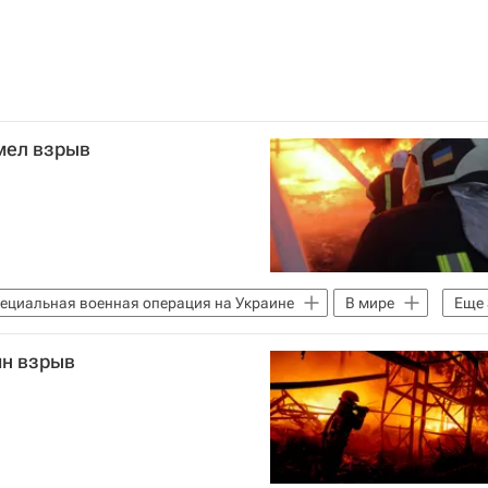
мел взрыв
ециальная военная операция на Украине
В мире
Еще
Страна.ua
ин взрыв