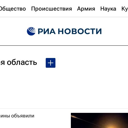
Общество
Происшествия
Армия
Наука
Ку
я область
аины объявили