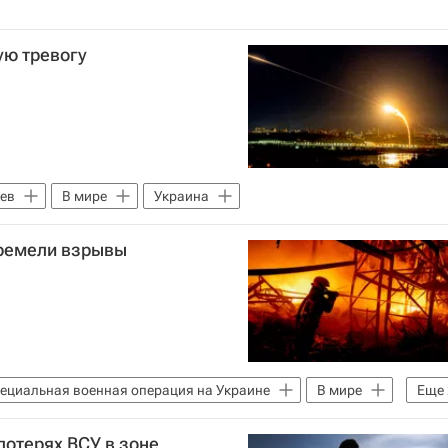
ую тревогу
ев
В мире
Украина
гремели взрывы
ециальная военная операция на Украине
В мире
Еще
отерях ВСУ в зоне