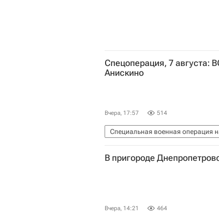
Спецоперация, 7 августа: 
Анискино
Вчера, 17:57
514
Специальная военная операция н
Константиновка
Владимир
В пригороде Днепропетров
Александр Сырский
Вооруж
Воздушно-космические силы Рос
Федеральная служба безопасност
Вчера, 14:21
464