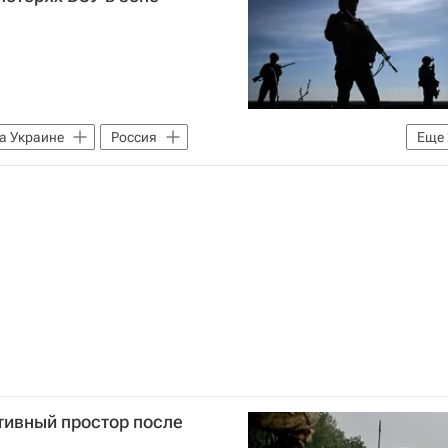
а Украине
Россия
Еще
Министерство обороны РФ (Минобороны РФ)
тивный простор после