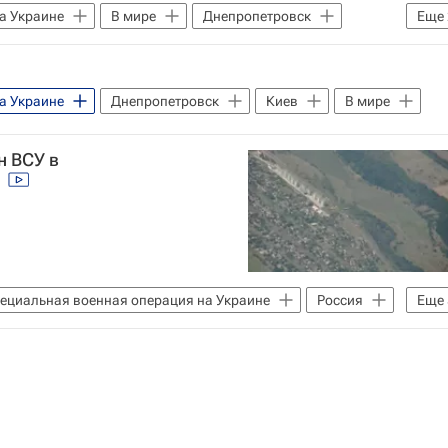
а Украине
В мире
Днепропетровск
Еще
а Украине
Днепропетровск
Киев
В мире
н ВСУ в
и
ециальная военная операция на Украине
Россия
Еще
Безопасность
Вооруженные силы РФ
Харьковская область