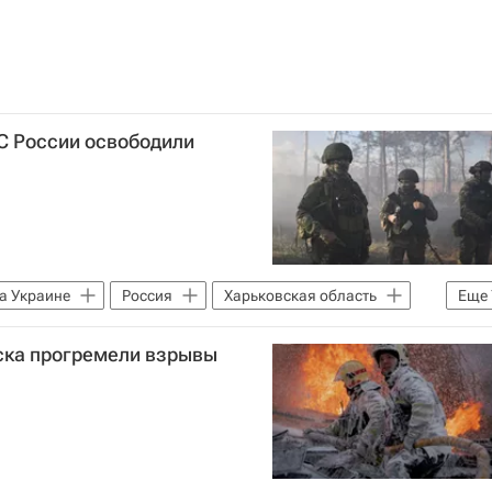
ВС России освободили
а Украине
Россия
Харьковская область
Еще
 Путин
Рамзан Кадыров
ска прогремели взрывы
енные силы Украины
сии
и РФ (ФСБ России)