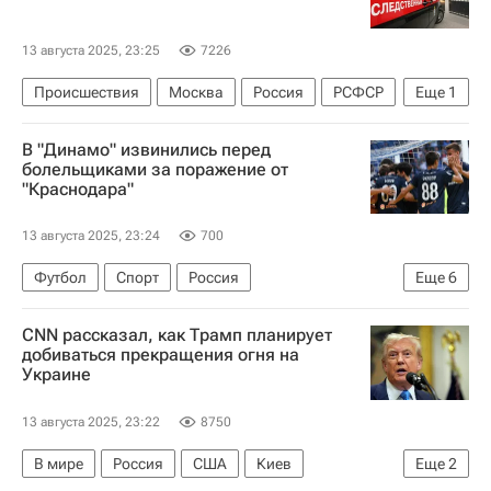
13 августа 2025, 23:25
7226
Происшествия
Москва
Россия
РСФСР
Еще
1
Следственный комитет России (СК РФ)
В "Динамо" извинились перед
болельщиками за поражение от
"Краснодара"
13 августа 2025, 23:24
700
Футбол
Спорт
Россия
Еще
6
Павел Пивоваров
Валерий Карпин
CNN рассказал, как Трамп планирует
Динамо Москва
Краснодар
добиваться прекращения огня на
Украине
РПЛ 2026-2027 (Чемпионат России по футболу)
Кубок России по футболу
13 августа 2025, 23:22
8750
В мире
Россия
США
Киев
Еще
2