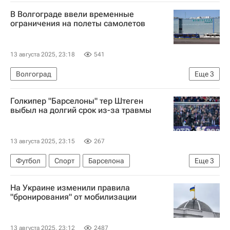
Дональд Трамп
Владимир Путин
В Волгограде ввели временные
ограничения на полеты самолетов
13 августа 2025, 23:18
541
Волгоград
Еще
3
Федеральное агентство воздушного транспорта (Росавиация)
Голкипер "Барселоны" тер Штеген
Общество
Артем Кореняко
выбыл на долгий срок из-за травмы
13 августа 2025, 23:15
267
Футбол
Спорт
Барселона
Еще
3
Чемпионат Испании по футболу
Эспаньол
На Украине изменили правила
Марк-Андре тер Штеген
"бронирования" от мобилизации
13 августа 2025, 23:12
2487