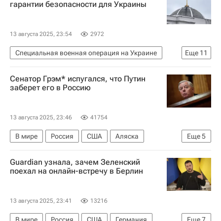
гарантии безопасности для Украины
13 августа 2025, 23:54
2972
Специальная военная операция на Украине
Еще
11
В мире
США
Украина
Россия
Сенатор Грэм* испугался, что Путин
Дональд Трамп
Владимир Зеленский
заберет его в Россию
Владимир Путин
Европейский совет
Еврокомиссия
НАТО
13 августа 2025, 23:46
41754
Встреча Путина и Трампа на Аляске
В мире
Россия
США
Аляска
Еще
5
Дональд Трамп
Владимир Путин
Guardian узнала, зачем Зеленский
Еврокомиссия
поехал на онлайн-встречу в Берлин
Встреча Путина и Трампа на Аляске
Юрий Ушаков
13 августа 2025, 23:41
13216
В мире
Россия
США
Германия
Еще
7