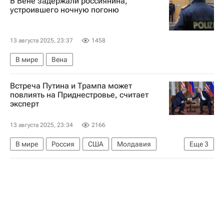
В Вене задержали россиянина,
Валерий Герасимов
Владимир Путин
устроившего ночную погоню
Вооруженные силы Украины
Происшествия
13 августа 2025, 23:37
1458
В мире
Вена
Встреча Путина и Трампа может
повлиять на Приднестровье, считает
эксперт
13 августа 2025, 23:34
2166
В мире
Россия
США
Молдавия
Еще
3
Владимир Путин
Дональд Трамп
Встреча Путина и Трампа на Аляске