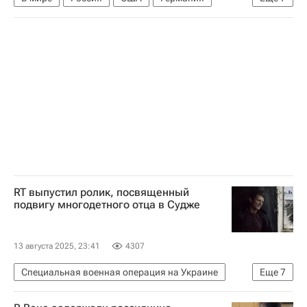
Владимир Зеленский
Дональд Трамп
Владимир Путин
Европейский совет
Еврокомиссия
НАТО
Берлин (город)
RT выпустил ролик, посвященный
подвигу многодетного отца в Судже
13 августа 2025, 23:41
4307
Специальная военная операция на Украине
Еще
7
Курская область
Суджа
Россия