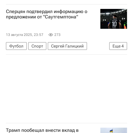
Луис Инасиу Лула да Силва
Барак Обама
Сперцян подтвердил информацию о
БРИКС
предложении от "Саутгемптона"
Всемирная торговая организация (ВТО)
13 августа 2025, 23:57
273
Футбол
Спорт
Сергей Галицкий
Еще
4
Эдуард Сперцян
Краснодар
Саутгемптон
Чемпионшип 2025-2026
Трамп пообещал внести вклад в