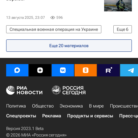
Юрий Ушаков
Встреча Путина с Уиткоффом 6 августа
13 августа 2025, 23:07
596
Дональд Трамп
Специальная военная операция на Украине
Еще
6
В мире
Россия
Черниговская область
Еще 20 материалов
Украина
Дмитрий Песков
Вооруженные силы Украины
Политика
Общество
Экономика
В мире
Происшеств
Спецпроекты
Реклама
Продукты и сервисы
Пресс-ц
Версия 2023.1 Beta
© 2026 МИА «Россия сегодня»