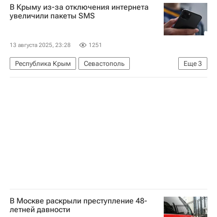
В Крыму из-за отключения интернета
Марчин Пшидач
Еврокомиссия
НАТО
увеличили пакеты SMS
Европейский совет
Встреча Путина и Трампа на Аляске
13 августа 2025, 23:28
1251
Евросоюз
Украина
Польша
Республика Крым
Севастополь
Еще
3
Донецкая Народная Республика
Технологии
Общество
В Москве раскрыли преступление 48-
летней давности