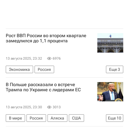
Рост ВВП России во втором квартале
замедлился до 1,1 процента
13 августа 2025, 23:32
6976
Экономика
Россия
Еще
3
Федеральная служба государственной статистики (Росстат)
В Польше рассказали о встрече
Министерство экономического развития РФ (Минэкономразвития России)
Трампа по Украине с лидерами ЕС
Центральный Банк РФ (ЦБ РФ)
13 августа 2025, 23:30
3013
В мире
Россия
Аляска
США
Еще
10
Дональд Трамп
Владимир Зеленский