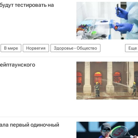
 будут тестировать на
В мире
Норвегия
Здоровье - Общество
Еще
OVID-19
Кейптаунского
ала первый одиночный