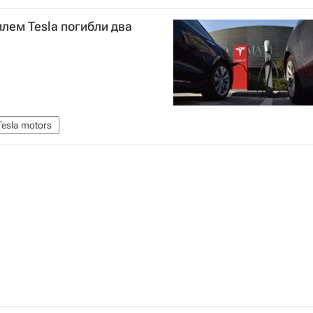
лем Tesla погибли два
Tesla motors