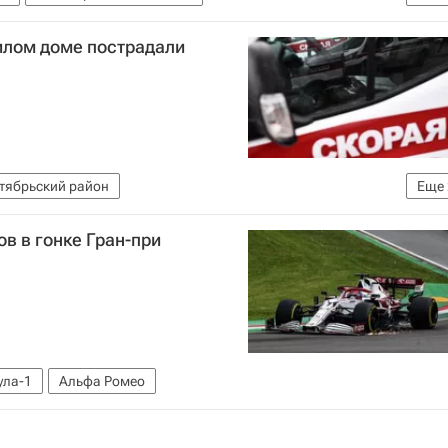
 (МВД России)
илом доме пострадали
тябрьский район
Еще
МЧС России (Министерство РФ по делам гражданской обороны, чрезвычайным ситуациям и ликвидации последствий стихийных бедствий)
в в гонке Гран-при
ла-1
Альфа Ромео