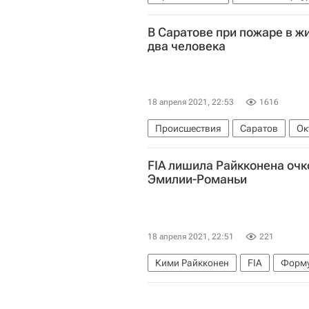
Министерство внутренних дел РФ
В Саратове при пожаре в ж
два человека
18 апреля 2021, 22:53
1616
Происшествия
Саратов
Ок
FIA лишила Райкконена очко
Россия
Эмилии-Романьи
18 апреля 2021, 22:51
221
Кими Райкконен
FIA
Форму