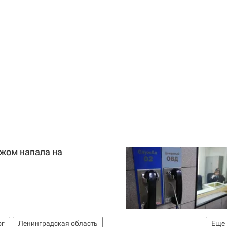
ожом напала на
рг
Ленинградская область
Еще