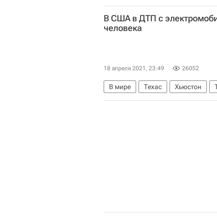
В США в ДТП с электромоби
человека
18 апреля 2021, 23:49
26052
В мире
Техас
Хьюстон