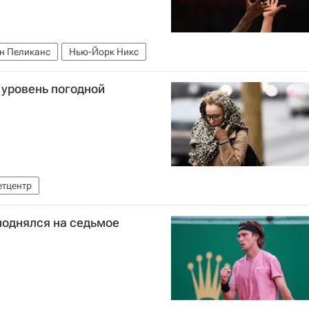
н Пеликанс
Нью-Йорк Никс
 уровень погодной
етцентр
поднялся на седьмое