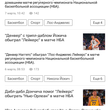
домашнем матче регулярного чемпионата Национальной
баскетбольной ассоциации (НБА).
7 марта, 10:42
142
Баскетбол
Спорт
Лос-Анджелес
Еще
4
Лука Дончич
Лос-Анджелес Лейкерс
"Денвер" с трипл-даблом Йокича
Индиана Пэйсерс
Бостон Селтикс
обыграл "Лейкерс" в матче НБА
"Денвер Наггетс" обыграл "Лос-Анджелес Лейкерс" в матче
регулярного чемпионата Национальной баскетбольной
ассоциации (НБА).
6 марта, 08:53
173
Баскетбол
Спорт
Никола Йокич
Еще
6
Лука Дончич
Леброн Джеймс
Дабл-дабл Дончича помог "Лейкерс"
Денвер Наггетс
Лос-Анджелес Лейкерс
обыграть "Нью-Орлеан" в матче НБА
Вашингтон Уизардс
НБА