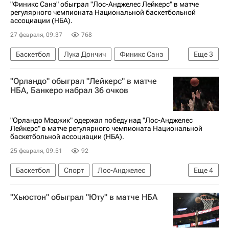
"Финикс Санз" обыграл "Лос-Анджелес Лейкерс" в матче
регулярного чемпионата Национальной баскетбольной
ассоциации (НБА).
27 февраля, 09:37
768
Баскетбол
Лука Дончич
Финикс Санз
Еще
3
Индиана Пэйсерс
Лос-Анджелес Лейкерс
"Орландо" обыграл "Лейкерс" в матче
НБА
НБА, Банкеро набрал 36 очков
"Орландо Мэджик" одержал победу над "Лос-Анджелес
Лейкерс" в матче регулярного чемпионата Национальной
баскетбольной ассоциации (НБА).
25 февраля, 09:51
92
Баскетбол
Спорт
Лос-Анджелес
Еще
4
Лука Дончич
Финикс Санз
"Хьюстон" обыграл "Юту" в матче НБА
Орландо Мэджик
Лос-Анджелес Лейкерс