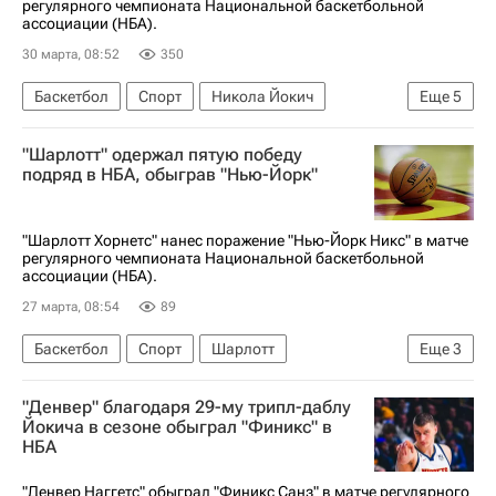
регулярного чемпионата Национальной баскетбольной
ассоциации (НБА).
30 марта, 08:52
350
Баскетбол
Спорт
Никола Йокич
Еще
5
Денвер Наггетс
Индиана Пэйсерс
"Шарлотт" одержал пятую победу
Голден Стэйт Уорриорз
Кристапс Порзингис
подряд в НБА, обыграв "Нью-Йорк"
НБА
"Шарлотт Хорнетс" нанес поражение "Нью-Йорк Никс" в матче
регулярного чемпионата Национальной баскетбольной
ассоциации (НБА).
27 марта, 08:54
89
Баскетбол
Спорт
Шарлотт
Еще
3
Шарлотт Хорнетс
Нью-Йорк Никс
НБА
"Денвер" благодаря 29-му трипл-даблу
Йокича в сезоне обыграл "Финикс" в
НБА
"Денвер Наггетс" обыграл "Финикс Санз" в матче регулярного