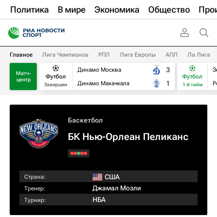
Политика
В мире
Экономика
Общество
Про
Главное
Лига Чемпионов
РПЛ
Лига Европы
АПЛ
Ла Лига
3
Динамо Москва
З
Матч-
Футбол
Футбол
центр
1
Динамо Махачкала
Р
Завершен
1-й тайм
Баскетбол
БК Нью-Орлеан Пеликанс
США
Страна:
Джамал Мозли
Тренер:
НБА
Турнир: