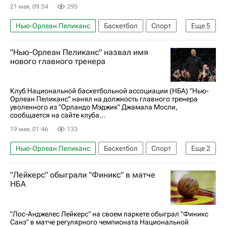
21 мая, 09:54
295
Нью-Орлеан Пеликанс
Баскетбол
Спорт
Еще
5
Купер Флэгг
Егор Демин
Бруклин Нетс
"Нью-Орлеан Пеликанс" назвал имя
Филадельфия Севенти Сиксерс
НБА
нового главного тренера
Клуб Национальной баскетбольной ассоциации (НБА) "Нью-
Орлеан Пеликанс" нанял на должность главного тренера
уволенного из "Орландо Мэджик" Джамала Мосли,
сообщается на сайте клуба...
19 мая, 01:46
133
Нью-Орлеан Пеликанс
Баскетбол
Спорт
Еще
2
Орландо Мэджик
НБА
"Лейкерс" обыграли "Финикс" в матче
НБА
"Лос-Анджелес Лейкерс" на своем паркете обыграл "Финикс
Санз" в матче регулярного чемпионата Национальной