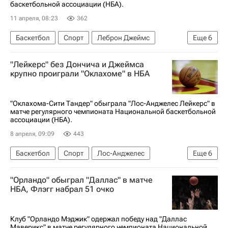
баскетбольной ассоциации (НБА).
11 апреля, 08:23
362
Баскетбол
Спорт
Леброн Джеймс
Еще
6
Лос-Анджелес
Крис Пол
Диллон Брукс
"Лейкерс" без Дончича и Джеймса
Лос-Анджелес Лейкерс
Атланта Хокс
крупно проиграли "Оклахоме" в НБА
Финикс Санз
"Оклахома-Сити Тандер" обыграла "Лос-Анджелес Лейкерс" в
матче регулярного чемпионата Национальной баскетбольной
ассоциации (НБА).
8 апреля, 09:09
443
Баскетбол
Спорт
Лос-Анджелес
Еще
6
Руи Хатимура
Оклахома-Сити Тандер
"Орландо" обыграл "Даллас" в матче
Вашингтон Уизардс
Лука Дончич
НБА, Флэгг набрал 51 очко
Лос-Анджелес Лейкерс
Леброн Джеймс
Клуб "Орландо Мэджик" одержал победу над "Даллас
Маверикс" в матче регулярного чемпионата Национальной