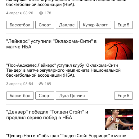
баскетбольной ассоциации (НБА).
4 апреля, 08:20
178
Баскетбол
Спорт
Даллас
Купер Флэгг
Еще
5
Уэнделл Картер
Брэндон Дженнингс
"Лейкерс" уступили "Оклахома-Сити" в
Орландо Мэджик
матче НБА
Филадельфия Севенти Сиксерс
НБА
"Лос-Анджелес Лейкерс" уступил клубу "Оклахома-Сити
Тандер" в матче регулярного чемпионата Национальной
баскетбольной ассоциации (НБА).
3 апреля, 08:54
169
Баскетбол
Спорт
Лука Дончич
Еще
5
Лос-Анджелес Лейкерс
НБА
"Денвер" победил "Голден Стэйт" и
Шэй Гилджес-Александер
продлил серию побед в НБА
Оклахома-Сити Тандер
Детройт Пистонс
"Денвер Наггетс" обыграл "Голден Стэйт Уорриорз" в матче