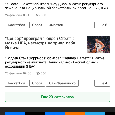
"Хьюстон Рокетс" обыграл "Юту Джаз" в матче регулярного
чемпионата Национальной баскетбольной ассоциации (НБА).
24 февраля, 08:13
380
Баскетбол
Спорт
Хьюстон
Еще
6
Кевин Дюрэнт
Лаури Маркканен
"Денвер" проиграл "Голден Стэйт" в
Хьюстон Рокетс
Сакраменто Кингз
матче НБА, несмотря на трипл-дабл
Йокича
Юта Джаз
НБА
"Голден Стэйт Уорриорз" обыграл "Денвер Наггетс" в матче
регулярного чемпионата Национальной баскетбольной
ассоциации (НБА).
23 февраля, 09:00
366
Баскетбол
Спорт
Сан-Франциско
Еще
4
Никола Йокич
Бостон Селтикс
Еще 20 материалов
Голден Стэйт Уорриорз
Денвер Наггетс