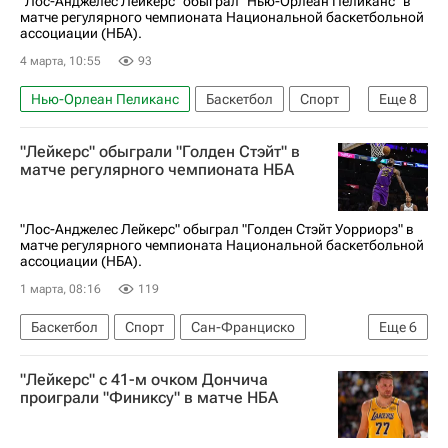
"Лос-Анджелес Лейкерс" обыграл "Нью-Орлеан Пеликанс" в
матче регулярного чемпионата Национальной баскетбольной
ассоциации (НБА).
4 марта, 10:55
93
Нью-Орлеан Пеликанс
Баскетбол
Спорт
Еще
8
Лос-Анджелес
Лука Дончич
"Лейкерс" обыграли "Голден Стэйт" в
Зайон Уильямсон
Егор Демин
матче регулярного чемпионата НБА
Лос-Анджелес Лейкерс
Бруклин Нетс
Анонсы и трансляции матчей
НБА
"Лос-Анджелес Лейкерс" обыграл "Голден Стэйт Уорриорз" в
матче регулярного чемпионата Национальной баскетбольной
ассоциации (НБА).
1 марта, 08:16
119
Баскетбол
Спорт
Сан-Франциско
Еще
6
Анонсы и трансляции матчей
Лука Дончич
"Лейкерс" c 41-м очком Дончича
Леброн Джеймс
Лос-Анджелес Лейкерс
проиграли "Финиксу" в матче НБА
Голден Стэйт Уорриорз
Вашингтон Уизардс