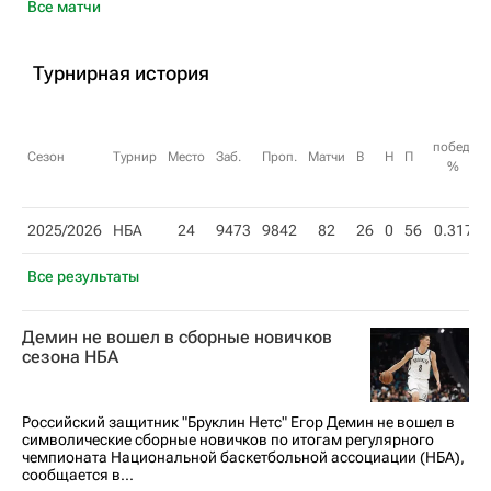
Все матчи
Турнирная история
побед,
Сезон
Турнир
Место
Заб.
Проп.
Матчи
В
Н
П
%
2025/2026
НБА
24
9473
9842
82
26
0
56
0.317
Все результаты
Демин не вошел в сборные новичков
сезона НБА
Российский защитник "Бруклин Нетс" Егор Демин не вошел в
символические сборные новичков по итогам регулярного
чемпионата Национальной баскетбольной ассоциации (НБА),
сообщается в...