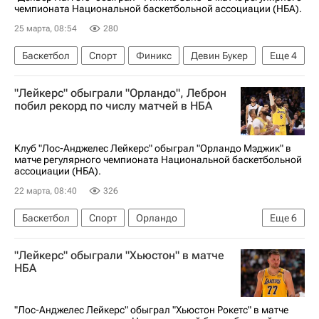
чемпионата Национальной баскетбольной ассоциации (НБА).
25 марта, 08:54
280
Баскетбол
Спорт
Финикс
Девин Букер
Еще
4
Денвер Наггетс
Никола Йокич
"Лейкерс" обыграли "Орландо", Леброн
Финикс Санз
Шарлотт Хорнетс
побил рекорд по числу матчей в НБА
Клуб "Лос-Анджелес Лейкерс" обыграл "Орландо Мэджик" в
матче регулярного чемпионата Национальной баскетбольной
ассоциации (НБА).
22 марта, 08:40
326
Баскетбол
Спорт
Орландо
Еще
6
Лука Дончич
Вашингтон Уизардс
"Лейкерс" обыграли "Хьюстон" в матче
Леброн Джеймс
Лос-Анджелес Лейкерс
НБА
Восток
Орландо Мэджик
"Лос-Анджелес Лейкерс" обыграл "Хьюстон Рокетс" в матче