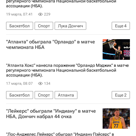
регулярного чемпионата Национальной баскетбольной
ассоциации (НБА).
19 марта, 07:41
229
Баскетбол
Спорт
Лука Дончич
Еще
4
Лос-Анджелес Лейкерс
Бостон Селтикс
"Атланта" обыграла "Орландо" в матче
Хьюстон Рокетс
НБА
чемпионата НБА
"Атланта Хокс" нанесла поражение "Орландо Мэджик" в матче
регулярного чемпионата Национальной баскетбольной
ассоциации (НБА).
17 марта, 08:07
134
Баскетбол
Спорт
Атланта
Еще
2
Атланта Хокс
Орландо Мэджик
"Лейкерс" обыграли "Индиану" в матче
НБА, Дончич набрал 44 очка
"Лос-Анджелес Лейкерс" обыграл "Индиану Пэйсерс" в