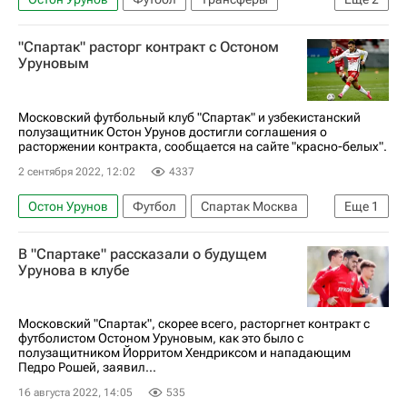
Урал
Спартак Москва
"Спартак" расторг контракт с Остоном
Уруновым
Московский футбольный клуб "Спартак" и узбекистанский
полузащитник Остон Урунов достигли соглашения о
расторжении контракта, сообщается на сайте "красно-белых".
2 сентября 2022, 12:02
4337
Остон Урунов
Футбол
Спартак Москва
Еще
1
Трансферы
В "Спартаке" рассказали о будущем
Урунова в клубе
Московский "Спартак", скорее всего, расторгнет контракт с
футболистом Остоном Уруновым, как это было с
полузащитником Йорритом Хендриксом и нападающим
Педро Рошей, заявил...
16 августа 2022, 14:05
535