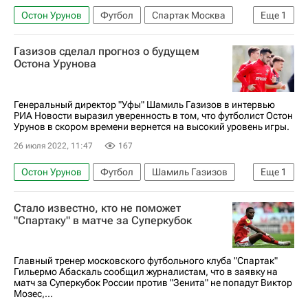
Остон Урунов
Футбол
Спартак Москва
Еще
1
Футбольные трансферы и слухи
Газизов сделал прогноз о будущем
Остона Урунова
Генеральный директор "Уфы" Шамиль Газизов в интервью
РИА Новости выразил уверенность в том, что футболист Остон
Урунов в скором времени вернется на высокий уровень игры.
26 июля 2022, 11:47
167
Остон Урунов
Футбол
Шамиль Газизов
Еще
1
Уфа
Стало известно, кто не поможет
"Спартаку" в матче за Суперкубок
Главный тренер московского футбольного клуба "Спартак"
Гильермо Абаскаль сообщил журналистам, что в заявку на
матч за Суперкубок России против "Зенита" не попадут Виктор
Мозес,...