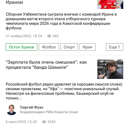
Ираном
Сборная Узбекистана сыграла вничью с командой Ирана в
домашнем матче второго этапа отборочного турнира
чемпионата мира 2026 года в Азиатской конфедерации
футбола.
21 ноября 2023, 18:24
565
Остон Урунов
Футбол
Спорт
Иран
Еще
1
Спартак Москва
"Зарплата была очень смешная": как
процветала "банда Шамиля"
Российский футбол редко удивляет (в хорошем смысле слова)
своими проектами, но "Уфа" — поистине уникальный случай.
Несмотря на финансовые проблемы, башкирский клуб не
только...
Сергей Фукс
Корреспондент РИА Новости Спорт
6 июня 2023, 12:20
3325