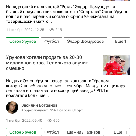
Нападающий итальянской "Ромы" Элдор Шомуродов и
бывший полузащитник московского "Спартака" Остон Урунов
вошли в расширенный состав сборной Узбекистана на
товарищеский матч с...
11 ноября 2022, 12:25
215
Остон Урунов
Футбол
Элдор Шомуродов
Еще
1
Сборная России по футболу
Урунова хотели продать за 20-30
миллионов евро. Теперь это звучит
смешно
На днях Остон Урунов разорвал контракт с "Уралом", в
который перебрался только в сентябре. Между тем еще пару
лет назад его называли восходящей звездой РПЛ и
возлагали большие...
Василий Богданов
Корреспондент РИА Новости Спорт
1 ноября 2022, 09:40
600
Остон Урунов
Футбол
Шамиль Газизов
Еще
11