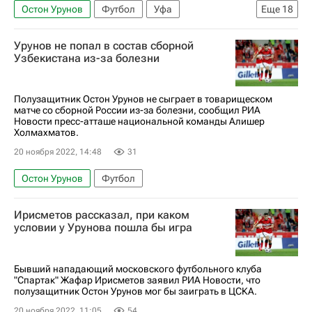
Остон Урунов
Футбол
Уфа
Еще
18
Сергей Семак
Шамиль Газизов
Урунов не попал в состав сборной
РПЛ 2026-2027 (Чемпионат России по футболу)
Узбекистана из-за болезни
Андрей Лунев
Игорь Дивеев
Александр Зинченко
Даниил Фомин
Полузащитник Остон Урунов не сыграет в товарищеском
матче со сборной России из-за болезни, сообщил РИА
Иван Обляков
Материалы РИА Спорт
Новости пресс-атташе национальной команды Алишер
Холмахматов.
Авторы РИА Новости Спорт
Зенит
20 ноября 2022, 14:48
31
ПФК ЦСКА
Манчестер Сити
Остон Урунов
Футбол
Арсенал (Лондон)
Динамо Москва
Спартак Москва
Ахмат
Первая лига
Ирисметов рассказал, при каком
условии у Урунова пошла бы игра
Бывший нападающий московского футбольного клуба
"Спартак" Жафар Ирисметов заявил РИА Новости, что
полузащитник Остон Урунов мог бы заиграть в ЦСКА.
20 ноября 2022, 11:05
54