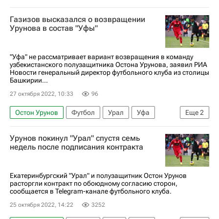
Зарема Салихова
Спорт
Урал
Газизов высказался о возвращении
Спартак Москва
Урунова в состав "Уфы"
РПЛ 2026-2027 (Чемпионат России по футболу)
Уфа
Герта
Локомотив (Москва)
"Уфа" не рассматривает вариант возвращения в команду
узбекистанского полузащитника Остона Урунова, заявил РИА
Авторы РИА Новости Спорт
Новости генеральный директор футбольного клуба из столицы
Башкирии...
Материалы РИА Спорт
Трансферы в РПЛ
27 октября 2022, 10:33
96
Остон Урунов
Футбол
Урал
Уфа
Еще
2
Шамиль Газизов
Трансферы в РПЛ
Урунов покинул "Урал" спустя семь
недель после подписания контракта
Екатеринбургский "Урал" и полузащитник Остон Урунов
расторгли контракт по обоюдному согласию сторон,
сообщается в Telegram-канале футбольного клуба.
25 октября 2022, 14:22
3252