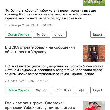
Футболисты сборной Узбекистана переиграли на выезде
команду Киргизии в матче третьего этапа отборочного
турнира чемпионата мира 2026 года в зоне Азии.
10 сентября 2024, 19:31
395
Остон Урунов
Футбол
Спорт
Еще
2
Элдор Шомуродов
Киргизия
В ЦСКА отреагировали на сообщения
об интересе к Урунову
ЦСКА не интересуется полузащитником сборной Узбекистана
Остоном Уруновым, сообщил в Telegram-канале глава пресс-
службы московского футбольного клуба Кирилл Брейдо.
7 января 2024, 13:36
592
Остон Урунов
Футбол
ПФК ЦСКА
Уфа
Еще
1
Спартак Москва
Гол и пас экс-игрока "Спартака"
принесли Узбекистану ничью в игре с