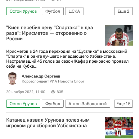
Остон Урунов
Футбол
ЦСКА
Еще
2
Спартак Москва
"Киев перебил цену "Спартака" в два
РПЛ 2026-2027 (Чемпионат России по футболу)
раза": Ирисметов — откровенно о
России
Ирисметов в 24 года переходил из "Дустлика" в московский
"Спартак" в ранге лучшего нападающего Узбекистана.
Настрелявший 45 голов за сезон Жафар прекрасно проявил
себя на Кубке...
Александр Сергеев
Корреспондент РИА Новости Спорт
20 ноября 2022, 11:00
835
Остон Урунов
Футбол
Антон Заболотный
Еще
15
Кану
Спартак Москва
Гильермо Абаскаль
Катанец назвал Урунова полезным
Александр Кокорин
Павел Мамаев
игроком для сборной Узбекистана
Доменико Тедеско
Квинси Промес