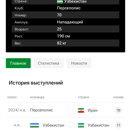
Узбекистан
Страна:
Персеполис
Клуб:
70
Номер:
Нападающий
Амплуа:
25
Возраст:
190 см
Рост:
82 кг
Вес:
Главное
Статистика
Новости
История выступлений
сезон
команда
страна
номер
2024/ н.в.
Персеполис
Иран
70
н.в.
Узбекистан
Узбекистан
11