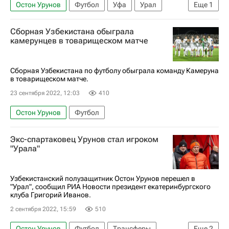
Остон Урунов
Футбол
Уфа
Урал
Еще
1
Трансферы в РПЛ
Сборная Узбекистана обыграла
камерунцев в товарищеском матче
Сборная Узбекистана по футболу обыграла команду Камеруна
в товарищеском матче.
23 сентября 2022, 12:03
410
Остон Урунов
Футбол
Экс-спартаковец Урунов стал игроком
"Урала"
Узбекистанский полузащитник Остон Урунов перешел в
"Урал", сообщил РИА Новости президент екатеринбургского
клуба Григорий Иванов.
2 сентября 2022, 15:59
510
Остон Урунов
Футбол
Трансферы
Еще
2