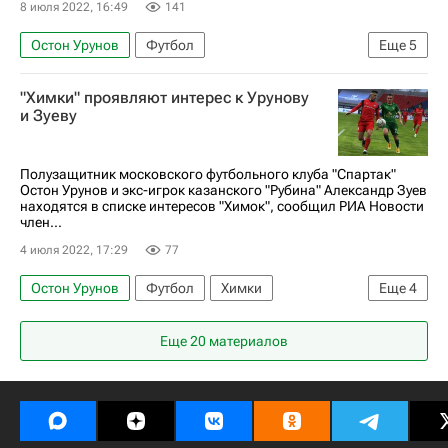
8 июля 2022, 16:49
141
Остон Урунов
Футбол
Еще
5
Суперкубок России по футболу
Зенит
"Химки" проявляют интерес к Урунову
Спартак Москва
Кристофер Мартинс
и Зуеву
Виктор Мозес
Полузащитник московского футбольного клуба "Спартак"
Остон Урунов и экс-игрок казанского "Рубина" Александр Зуев
находятся в списке интересов "Химок", сообщил РИА Новости
член...
4 июля 2022, 17:29
77
Остон Урунов
Футбол
Химки
Еще
4
Александр Зуев
Спартак Москва
Рубин
Еще 20 материалов
Футбольные трансферы и слухи