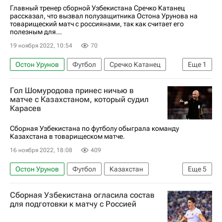
Малком
Клаудиньо
Зенит
Главный тренер сборной Узбекистана Сречко Катанец
рассказал, что вызвал полузащитника Остона Урунова на
РПЛ 2026-2027 (Чемпионат России по футболу)
товарищеский матч с россиянами, так как считает его
полезным для...
Олег Романцев
Бавария
19 ноября 2022, 10:54
70
Авторы РИА Новости Спорт
Остон Урунов
Футбол
Сречко Катанец
Еще
1
Интервью РИА Спорт
Ростов
Гол Шомуродова принес ничью в
матче с Казахстаном, который судил
Карасев
Сборная Узбекистана по футболу обыграла команду
Казахстана в товарищеском матче.
16 ноября 2022, 18:08
409
Остон Урунов
Футбол
Казахстан
Еще
5
Сергей Карасев (футбол)
Элдор Шомуродов
Сборная Узбекистана огласила состав
Казахстан
Узбекистан
Ташкент
для подготовки к матчу с Россией