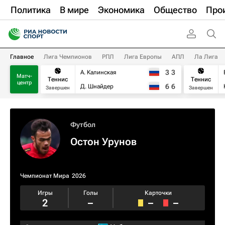
Политика
В мире
Экономика
Общество
Про
Главное
Лига Чемпионов
РПЛ
Лига Европы
АПЛ
Ла Лига
3
3
А. Калинская
Матч-
Теннис
Теннис
центр
6
6
Д. Шнайдер
Завершен
Завершен
Футбол
Остон Урунов
Чемпионат Мира
2026
Игры
Голы
Карточки
2
–
–
–