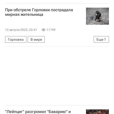
Чемпионат Франции по футболу (Лига 1)
При обстреле Горловки пострадала
Лорьян
Пари Сен-Жермен (ПСЖ)
мирная жительница
Килиан Мбаппе
Неймар
Милан Шкриньяр
Кан
12 августа 2023, 23:41
11749
Горловка
В мире
Еще
1
Специальная военная операция на Украине
"Лейпциг" разгромил "Баварию" и