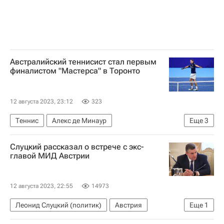
Австралийский теннисист стал первым
финалистом "Мастерса" в Торонто
12 августа 2023, 23:12
323
Теннис
Алекс де Минаур
Еще
3
Алехандро Давидович-Фокина
Томми Пол
Слуцкий рассказал о встрече с экс-
ATP Masters Торонто
главой МИД Австрии
12 августа 2023, 22:55
14973
Леонид Слуцкий (политик)
Австрия
Еще
1
Карин Кнайсль