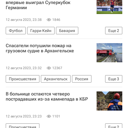
впервые выиграл Суперкубок
Германии
12 августа 2023, 23:38
1846
Футбол
Гарри Кейн
Бавария
Еще
2
РБ Лейпциг
Суперкубок Германии
Спасатели потушили пожар на
грузовом судне в Архангельске
12 августа 2023, 23:32
12367
Происшествия
Архангельск
Россия
Еще
3
Архангельская область
В больнице остаются четверо
МЧС России (Министерство РФ по делам гражданской обороны, чрезвычайным ситуациям и ликвидации последствий стихийных бедствий)
пострадавших из-за камнепада в КБР
Северо-Западная транспортная прокуратура
12 августа 2023, 23:23
1101
Происшествия
Еще
2