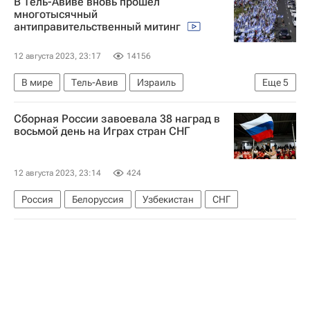
В Тель-Авиве вновь прошел
Товарищеские матчи
многотысячный
антиправительственный митинг
12 августа 2023, 23:17
14156
В мире
Тель-Авив
Израиль
Еще
5
Биньямин Нетаньяху
Сборная России завоевала 38 наград в
Яир Лапид (министр иностранных дел Израиля)
восьмой день на Играх стран СНГ
Ярив Левин
Кнессет Израиля
Протесты против судебной реформы в Израиле
12 августа 2023, 23:14
424
Россия
Белоруссия
Узбекистан
СНГ