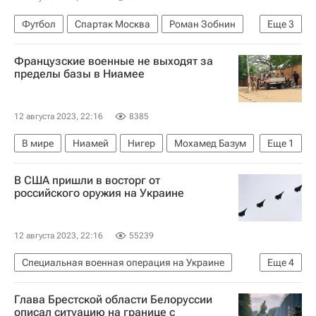
Футбол
Спартак Москва
Роман Зобнин
Еще
3
Футбольные трансферы и слухи
Трансферы
Французские военные не выходят за
Трансферы в РПЛ
пределы базы в Ниамее
12 августа 2023, 22:16
8385
В мире
Ниамей
Нигер
Мохамед Базум
Еще
1
Переворот в Нигере — 2023
В США пришли в восторг от
российского оружия на Украине
12 августа 2023, 22:16
55239
Специальная военная операция на Украине
Еще
4
Технологии
Украина
Су-57
Россия
Глава Брестской области Белоруссии
описал ситуацию на границе с