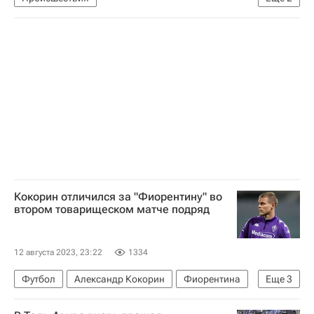
МЧС России (Министерство РФ по делам гражданской обороны, чрезвычайным ситуациям и ликвидации последствий стихийных бедствий)
Кабардино-Балкарская Республика (КБР)
Кокорин отличился за "Фиорентину" во
втором товарищеском матче подряд
12 августа 2023, 23:22
1334
Футбол
Александр Кокорин
Фиорентина
Еще
3
Арис
Спартак Москва