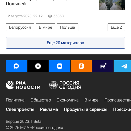
Польшей
12 августа 2023, 22:12
55853
Белоруссия
В мире
Польша
Еще
2
Гродненская область
Брестская область
Еще 20 материалов
Политика
Общество
Экономика
В мире
Происшеств
Спецпроекты
Реклама
Продукты и сервисы
Пресс-ц
Версия 2023.1 Beta
© 2026 МИА «Россия сегодня»