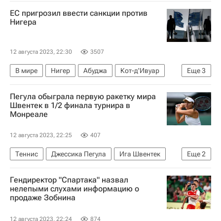
В мире
Донецк
ЕС пригрозил ввести санкции против
Донецкая Народная Республика
Нигера
Куйбышевский район
СЦКК
НАТО
12 августа 2023, 22:30
3507
В мире
Нигер
Абуджа
Кот-д'Ивуар
Еще
3
Мохамед Базум
Евросоюз
Пегула обыграла первую ракетку мира
Переворот в Нигере — 2023
Швентек в 1/2 финала турнира в
Монреале
12 августа 2023, 22:25
407
Теннис
Джессика Пегула
Ига Швентек
Еще
2
Людмила Самсонова
WTA Монреаль
Гендиректор "Спартака" назвал
нелепыми слухами информацию о
продаже Зобнина
12 августа 2023, 22:24
874