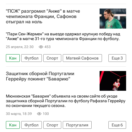
Тулуза
ФК Ле-Ман
"ПСЖ" разгромил "Анже" в матче
чемпионата Франции, Сафонов
отыграл на ноль
"Пари Сен-Жермен" на выезде одержал крупную победу над
"Анже" в матче 31-го тура чемпионата Франции по футболу.
25 апреля, 22:30
453
Кан
Футбол
Спорт
Матвей Сафонов
Еще
3
Анже
Пари Сен-Жермен (ПСЖ)
Защитник сборной Португалии
Чемпионат Франции по футболу (Лига 1)
Геррейру покинет "Баварию"
Мюнхенская "Бавария" объявила на своем сайте об уходе
защитника сборной Португалии по футболу Рафаэла Геррейру
по окончании текущего сезона.
30 марта, 18:39
100
Кан
Футбол
Спорт
Португалия
Еще
6