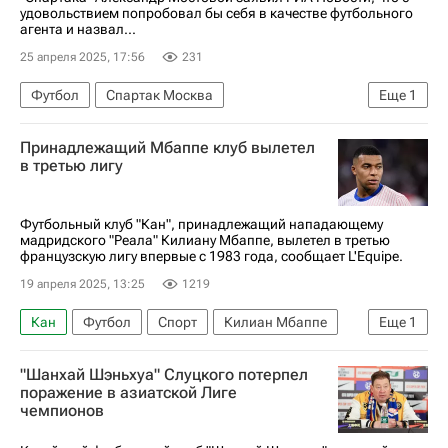
удовольствием попробовал бы себя в качестве футбольного
агента и назвал...
25 апреля 2025, 17:56
231
Футбол
Спартак Москва
Еще
1
Александр Мостовой
Принадлежащий Мбаппе клуб вылетел
в третью лигу
Футбольный клуб "Кан", принадлежащий нападающему
мадридского "Реала" Килиану Мбаппе, вылетел в третью
французскую лигу впервые с 1983 года, сообщает L'Equipe.
19 апреля 2025, 13:25
1219
Кан
Футбол
Спорт
Килиан Мбаппе
Еще
1
Реал Мадрид
"Шанхай Шэньхуа" Слуцкого потерпел
поражение в азиатской Лиге
чемпионов