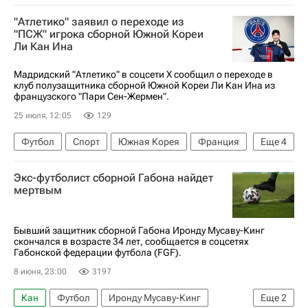
"Атлетико" заявил о переходе из
"ПСЖ" игрока сборной Южной Кореи
Ли Кан Ина
Мадридский "Атлетико" в соцсети Х сообщил о переходе в
клуб полузащитника сборной Южной Кореи Ли Кан Ина из
французского "Пари Сен-Жермен".
25 июля, 12:05
129
Футбол
Спорт
Южная Корея
Франция
Еще
4
Международная федерация футбола (ФИФА)
Экс-футболист сборной Габона найдет
Атлетико (Мадрид)
Пари Сен-Жермен (ПСЖ)
мертвым
Чемпионат Франции по футболу (Лига 1)
Бывший защитник сборной Габона Иронду Мусаву-Кинг
скончался в возрасте 34 лет, сообщается в соцсетях
Габонской федерации футбола (FGF).
8 июня, 23:00
3197
Кан
Футбол
Иронду Мусаву-Кинг
Еще
2