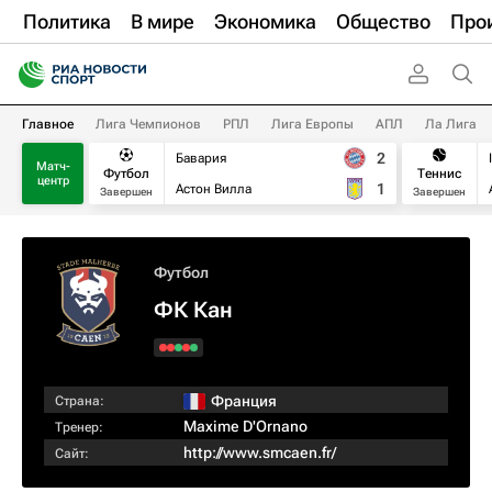
Политика
В мире
Экономика
Общество
Про
Главное
Лига Чемпионов
РПЛ
Лига Европы
АПЛ
Ла Лига
2
Бавария
Матч-
Футбол
Теннис
центр
1
Астон Вилла
Завершен
Завершен
Футбол
ФК Кан
Франция
Страна:
Maxime D'Ornano
Тренер:
http://www.smcaen.fr/
Сайт: