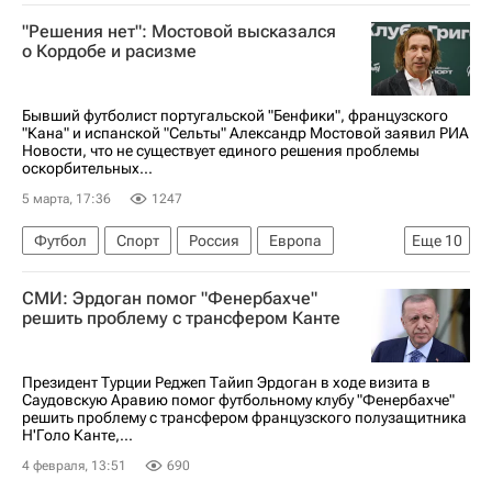
Мюнхен
Германия
Лига Наций
"Решения нет": Мостовой высказался
Рафаэл Геррейру
Боруссия (Дортмунд)
о Кордобе и расизме
Бавария
Бывший футболист португальской "Бенфики", французского
"Кана" и испанской "Сельты" Александр Мостовой заявил РИА
Новости, что не существует единого решения проблемы
оскорбительных...
5 марта, 17:36
1247
Футбол
Спорт
Россия
Европа
Еще
10
Александр Мостовой
СМИ: Эрдоган помог "Фенербахче"
Российский футбольный союз (РФС)
решить проблему с трансфером Канте
Кубок России по футболу
Джон Кордоба
Эдуард Сперцян
Мойзес
ПФК ЦСКА
Президент Турции Реджеп Тайип Эрдоган в ходе визита в
Саудовскую Аравию помог футбольному клубу "Фенербахче"
Краснодар
Бенфика
решить проблему с трансфером французского полузащитника
Н'Голо Канте,...
РПЛ 2026-2027 (Чемпионат России по футболу)
4 февраля, 13:51
690