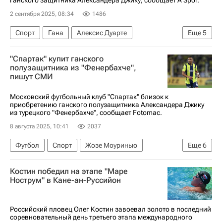
2 сентября 2025, 08:34
1486
Спорт
Гана
Алексис Дуарте
Еще
5
Александер Джику
Спартак Москва
"Спартак" купит ганского
Фенербахче
Сантос
Футбол
полузащитника из "Фенербахче",
пишут СМИ
Московский футбольный клуб "Спартак" близок к
приобретению ганского полузащитника Александера Джику
из турецкого "Фенербахче", сообщает Fotomac.
8 августа 2025, 10:41
2037
Футбол
Спорт
Жозе Моуринью
Еще
6
Александер Джику
Фенербахче
Костин победил на этапе "Маре
Спартак Москва
Бастия
Нострум" в Кане-ан-Руссийон
РПЛ 2026-2027 (Чемпионат России по футболу)
Трансферы в РПЛ
Российский пловец Олег Костин завоевал золото в последний
соревновательный день третьего этапа международного