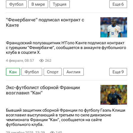
Футбол
В мире
Турция
Еще
6
Саудовская Аравия
Англия
"Фенербахче" подписал контракт с
Реджеп Тайип Эрдоган
Аль-Иттихад
Канте
Международная федерация футбола (ФИФА)
Кубок Англии
Французский полузащитник Н'Голо Канте подписал контракт
с турецким "Фенербахче", сообщается в аккаунте футбольного
клуба в соцсети X.
4 февраля, 08:57
262
Кан
Футбол
Спорт
Англия
Еще
9
Франция
Турция
Аль-Иттихад
Экс-футболист сборной Франции
Кубок Англии
Н'Голо Канте
Фенербахче
возглавил "Кан"
Лестер Сити
АПЛ 2026-2027 (Чемпионат Англии по футболу)
Бывший защитник сборной Франции по футболу Гаэль Клиши
возглавил выступающий в третьем по силе дивизионе
Лига чемпионов УЕФА 2026-2027
чемпионата Франции "Кан", сообщается на сайте
футбольного клуба.
29 декабря 2025, 23:29
140