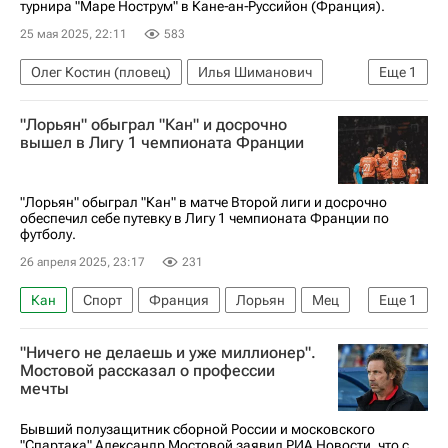
турнира "Маре Нострум" в Кане‑ан‑Руссийон (Франция).
25 мая 2025, 22:11
583
Олег Костин (пловец)
Илья Шиманович
Еще
1
Плавание
"Лорьян" обыграл "Кан" и досрочно
вышел в Лигу 1 чемпионата Франции
"Лорьян" обыграл "Кан" в матче Второй лиги и досрочно
обеспечил себе путевку в Лигу 1 чемпионата Франции по
футболу.
26 апреля 2025, 23:17
231
Кан
Спорт
Франция
Лорьян
Мец
Еще
1
Футбол
"Ничего не делаешь и уже миллионер".
Мостовой рассказал о профессии
мечты
Бывший полузащитник сборной России и московского
"Спартака" Александр Мостовой заявил РИА Новости, что с