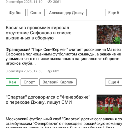
9 сентября 2025, 11:10
3061
Футбол
Спорт
Александер Джику
Еще
6
Спартак Москва
Фенербахче
Бастия
Васильев прокомментировал
РПЛ 2026-2027 (Чемпионат России по футболу)
отсутствие Сафонова в списке
вызванных в сборную
Трансферы
Трансферы в РПЛ
Французский "Пари Сен-Жермен" считает россиянина Матвея
Сафонова полноценным футболистом команды, а решение не
упоминать его в списке вызванных в национальные сборные
игроков клуба...
3 сентября 2025, 17:53
602
Кан
Спорт
Валерий Карпин
Еще
4
Виталий Кафанов
Матвей Сафонов
"Спартак" договорился с "Фенербахче"
Илья Забарный
Пари Сен-Жермен (ПСЖ)
о переходе Джику, пишут СМИ
Московский футбольный клуб "Спартак" достиг соглашения со
стамбульским "Фенербахче" о переходе в российскую команду
ганского защитника Александера Джику, сообщает A Spor.