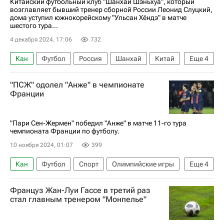
Китайский футбольный клуб "Шанхай Шэньхуа", который
возглавляет бывший тренер сборной России Леонид Слуцкий,
дома уступил южнокорейскому "Ульсан Хёндэ" в матче
шестого тура...
4 декабря 2024, 17:06
732
Кан
Футбол
Россия
Шанхай
Китай
Еще
4
Шанхай Шэньхуа
Ульсан Хёндэ
"ПСЖ" одолел "Анже" в чемпионате
Лига чемпионов УЕФА 2026-2027
Франции
Леонид Слуцкий (Тренер)
"Пари Сен-Жермен" победил "Анже" в матче 11-го тура
чемпионата Франции по футболу.
10 ноября 2024, 01:07
399
Кан
Футбол
Спорт
Олимпийские игры
Еще
4
Франция
Анже
Пари Сен-Жермен (ПСЖ)
Француз Жан-Луи Гассе в третий раз
Чемпионат Франции по футболу (Лига 1)
стал главным тренером "Монпелье"