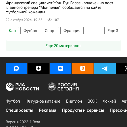
Французский специалист Жан-Луи Гассе назначен на пост
главного тренера "Монпелье", сообщается на сайте
футбольной команды.
22 октября 2024, 19:55
107
Кан
Футбол
Спорт
Франция
Еще
3
Кот-д'Ивуар
Монпелье
Сент-Этьен
Еще 20 материалов
Футбол
Фигурное катание
Биатлон
ЗОЖ
Хоккей
Ав
Спецпроекты
Реклама
Продукты и сервисы
Пресс-ц
Версия 2023.1 Beta