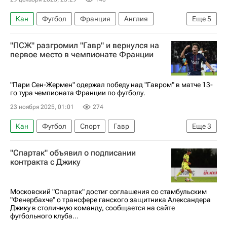
Кан
Футбол
Франция
Англия
Еще
5
Париж
Гаэль Клиши
Тьерри Анри
"ПСЖ" разгромил "Гавр" и вернулся на
Манчестер Сити
Арсенал (Лондон)
первое место в чемпионате Франции
"Пари Сен-Жермен" одержал победу над "Гавром" в матче 13-
го тура чемпионата Франции по футболу.
23 ноября 2025, 01:01
274
Кан
Футбол
Спорт
Гавр
Еще
3
Матвей Сафонов
Пари Сен-Жермен (ПСЖ)
"Спартак" объявил о подписании
Чемпионат Франции по футболу (Лига 1)
контракта с Джику
Московский "Спартак" достиг соглашения со стамбульским
"Фенербахче" о трансфере ганского защитника Александера
Джику в столичную команду, сообщается на сайте
футбольного клуба...