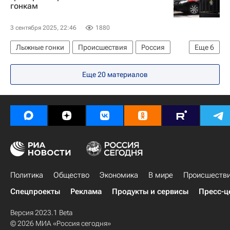
гонкам
3 сентября 2025, 22:46
1880
Лыжные гонки
Происшествия
Россия
Еще
6
Свердловская область
Екатеринбург
Еще 20 материалов
Александр Шульга
Валерий Горелых
Иван Алыпов
Следственный комитет России (СК РФ)
Политика
Общество
Экономика
В мире
Происшеств
Спецпроекты
Реклама
Продукты и сервисы
Пресс-ц
Версия 2023.1 Beta
© 2026 МИА «Россия сегодня»