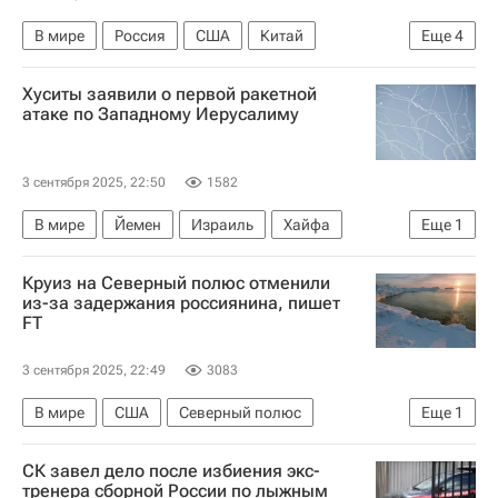
В мире
Россия
США
Китай
Еще
4
Владимир Зеленский
Алексей Журавлев
Хуситы заявили о первой ракетной
Владимир Путин
Госдума РФ
атаке по Западному Иерусалиму
3 сентября 2025, 22:50
1582
В мире
Йемен
Израиль
Хайфа
Еще
1
Ансар Алла
Круиз на Северный полюс отменили
из-за задержания россиянина, пишет
FT
3 сентября 2025, 22:49
3083
В мире
США
Северный полюс
Еще
1
Нью-Йорк (город)
СК завел дело после избиения экс-
тренера сборной России по лыжным