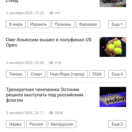
стенд
3 сентября 2025, 23:25
941
В мире
Израиль
Познань
Варшава
Еще
1
Польша
Оже-Альяссим вышел в полуфинал US
Open
3 сентября 2025, 23:20
216
Теннис
Спорт
Нью-Йорк (город)
США
Еще
4
Открытый чемпионат США по теннису (US Open)
Трехкратная чемпионка Эстонии
Феликс Оже-Альяссим
Янник Синнер
решила выступать под российским
флагом
Алекс де Минаур
3 сентября 2025, 23:17
3938
Нарва
Россия
Белоруссия
Еще
3