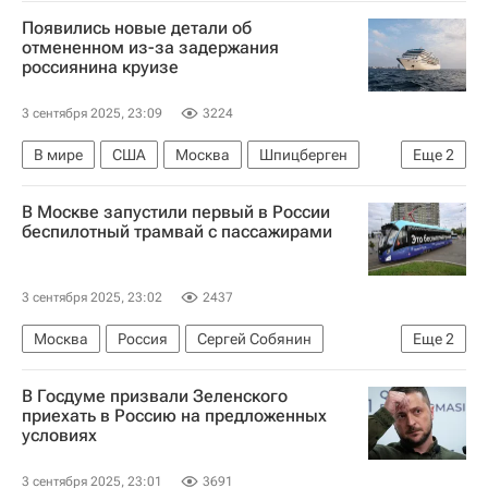
Международная федерация шахмат (FIDE)
Появились новые детали об
Федерация шахмат России (ФШР)
Эстония
отмененном из-за задержания
россиянина круизе
3 сентября 2025, 23:09
3224
В мире
США
Москва
Шпицберген
Еще
2
РБК (медиагруппа)
Ленинград
В Москве запустили первый в России
беспилотный трамвай с пассажирами
3 сентября 2025, 23:02
2437
Москва
Россия
Сергей Собянин
Еще
2
Яндекс
Беспилотники
В Госдуме призвали Зеленского
приехать в Россию на предложенных
условиях
3 сентября 2025, 23:01
3691