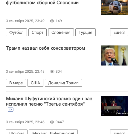
футболистом сборной Словении
3 сентября 2025, 23:49
149
Футбол
Спорт
Словения
Турция
Еще
3
Россия
Санди Ловрич
Удинезе
Трамп назвал себя консерватором
3 сентября 2025, 23:48
804
В мире
США
Дональд Трамп
Михаил Шуфутинский только один раз
исполнил песню "Третье сентября"
3 сентября 2025, 23:46
9447
Шоубиз
Михаил Шуфутинский
Еще
3