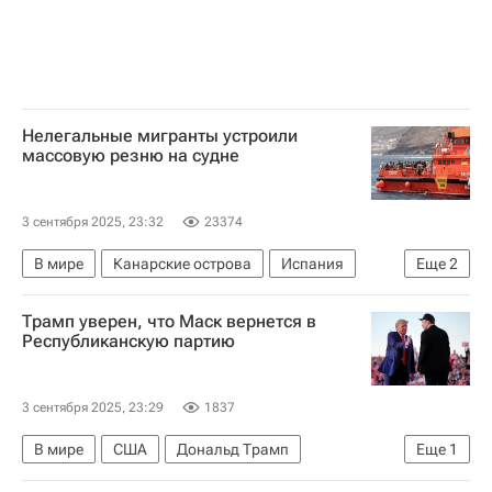
Нелегальные мигранты устроили
массовую резню на судне
3 сентября 2025, 23:32
23374
В мире
Канарские острова
Испания
Еще
2
Европа
Африка
Трамп уверен, что Маск вернется в
Республиканскую партию
3 сентября 2025, 23:29
1837
В мире
США
Дональд Трамп
Еще
1
Илон Маск