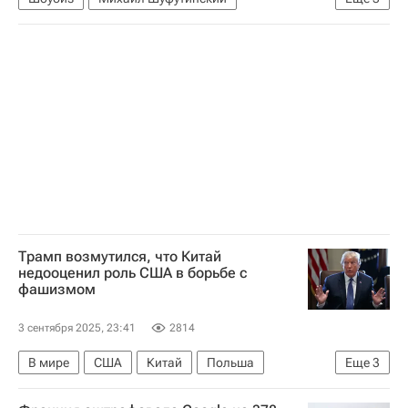
Игорь Крутой
Игорь Николаев
Общество
Трамп возмутился, что Китай
недооценил роль США в борьбе с
фашизмом
3 сентября 2025, 23:41
2814
В мире
США
Китай
Польша
Еще
3
Дональд Трамп
Си Цзиньпин