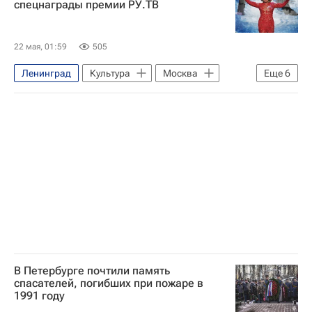
спецнаграды премии РУ.ТВ
22 мая, 01:59
505
Ленинград
Культура
Москва
Еще
6
Дима Билан (Виктор Белан)
Клава Кока
Мари Краймбрери
ВТБ Арена
Любовь Успенская
Культура
В Петербурге почтили память
спасателей, погибших при пожаре в
1991 году