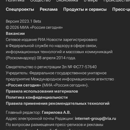
Политика
Общество
Экономика
В мире
Происшеств
Спецпроекты
Реклама
Продукты и сервисы
Пресс-ц
Версия 2023.1 Beta
© 2026 МИА «Россия сегодня»
Вакансии
Сетевое издание РИА Новости зарегистрировано
в Федеральной службе по надзору в сфере связи,
информационных технологий и массовых коммуникаций
(Роскомнадзор) 08 апреля 2014 года.
Свидетельство о регистрации Эл № ФС77-57640
Учредитель: Федеральное государственное унитарное
предприятие Международное информационное агентство
«Россия сегодня»
(МИА «Россия сегодня»).
Правила использования материалов
Политика конфиденциальности
Правила применения рекомендательных технологий
Главный редактор:
Гаврилова А.В.
Адрес электронной почты Редакции:
internet-group@ria.ru
По вопросам размещения пресс-релизов и рекламы