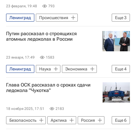
23 февраля, 19:48
793
Ленинград
Происшествия
Еще
3
Санкт-Петербург
Россия
Путин рассказал о строящихся
МЧС России (Министерство РФ по делам гражданской обороны, чрезвычайным ситуациям и ликвидации последствий стихийных бедствий)
атомных ледоколах в России
23 января, 17:49
1583
Ленинград
Наука
Экономика
Еще
4
Россия
Дальний Восток
Глава ОСК рассказал о сроках сдачи
Владимир Путин
ледокола "Чукотка"
Московский физико-технический институт
18 ноября 2025, 17:51
2183
Безопасность
Арктика
Россия
Еще
6
Андрей Пучков
Владимир Воробьев