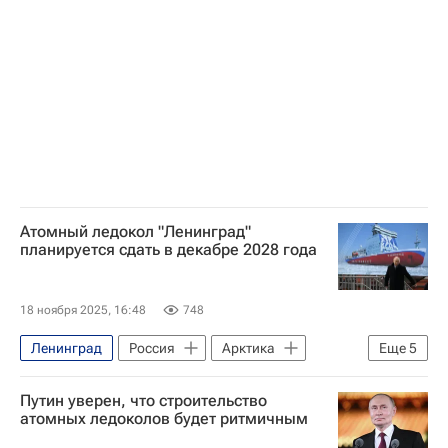
Объединенная судостроительная корпорация
Балтийский завод
Государственная корпорация по атомной энергии "Росатом"
Общество
Атомный ледокол "Ленинград"
планируется сдать в декабре 2028 года
18 ноября 2025, 16:48
748
Ленинград
Россия
Арктика
Еще
5
Андрей Пучков
Владимир Путин
Путин уверен, что строительство
Владимир Воробьев
атомных ледоколов будет ритмичным
Объединенная судостроительная корпорация