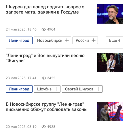
Россия
Санкт-Петербург
Петр I
Шнуров дал повод поднять вопрос о
Александр Грин
запрете мата, заявили в Госдуме
Государственный Кремлевский дворец
Выпускной вечер
24 мая 2025, 18:46
4964
Ленинград
Новосибирск
Россия
Еще
4
Сергей Гаврилов
Сергей Шнуров
"Ленинград" и Зоя выпустили песню
Госдума РФ
КПРФ
"Жигули"
23 мая 2025, 17:41
3422
Ленинград
Шоубиз
Сергей Шнуров
В Новосибирске группу "Ленинград"
письменно обяжут соблюдать законы
20 мая 2025, 08:19
4928