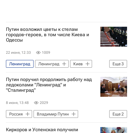
Путин возложил цветы к стелам
городов-героев, в том числе Киева и
Одессы
22 июня, 12:33
1009
Ленинград
Ленинград
Киев
Еще
3
Минск
День памяти и скорби
Путин поручил продолжить работу над
Одесса
ледоколами "Ленинград" и
"Сталинград"
8 июня, 13:48
2029
Россия
Владимир Путин
Еще
2
Общество
Киркоров и Успенская получили
Объединенная судостроительная корпорация