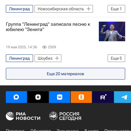
Ленинград
Новосибирская область
Еще
1
Новосибирск
Группа "Ленинград" записала песню к
юбилею "Зенита"
19 мая 2025, 14:36
2509
Ленинград
Шоубиз
Еще
5
Санкт-Петербург
Россия
Спорт
Еще
20
материалов
Зенит
Вокруг спорта