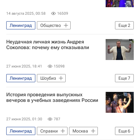
14 августа 2025, 00:58
16509
Ленинград
Общество
Еще
2
Санкт-Петербург
Неудачная личная жизнь Андрея
Маргарита Павлова (политик)
Соколова: почему ему отказывали
27 июня 2025, 18:41
15098
Ленинград
Шоубиз
Еще
7
Андрей Соколов
История проведения выпускных
Марина Влади (Екатерина Полякова-Байдарова)
вечеров в учебных заведениях России
Марк Захаров
Ленком
Россия
Санкт-Петербург
СССР
27 июня 2025, 01:30
787
Ленинград
Справки
Москва
Еще
6