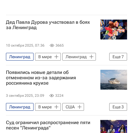
Дед Павла Дурова участвовал в боях
за Ленинград
10 октября 2025, 07:36
3665
Ленинград
В мире
Ленинград
Еще
7
Европа
Тосно
Павел Дуров*
Появились новые детали об
Красная звезда
Telegram
НАТО
отмененном из-за задержания
россиянина круизе
Великая Отечественная война (1941-1945)
3 сентября 2025, 23:09
3224
Ленинград
В мире
США
Еще
3
Москва
Шпицберген
Суд ограничил распространение пяти
РБК (медиагруппа)
песен "Ленинграда"