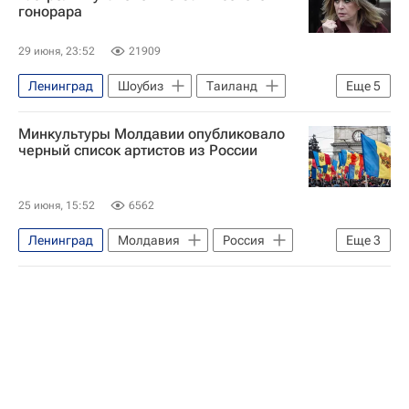
гонорара
29 июня, 23:52
21909
Ленинград
Шоубиз
Таиланд
Еще
5
Пхукет (остров)
Паттайя
Минкультуры Молдавии опубликовало
Алла Пугачева
Диана Арбенина
черный список артистов из России
Лайма Вайкуле
25 июня, 15:52
6562
Ленинград
Молдавия
Россия
Еще
3
Баста (Василий Вакуленко)
Клава Кока
Егор Крид