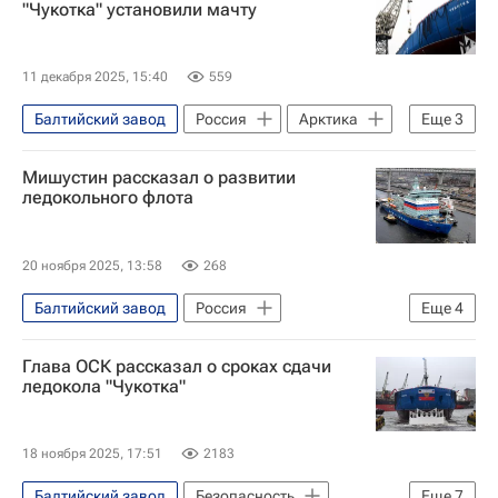
"Чукотка" установили мачту
11 декабря 2025, 15:40
559
Балтийский завод
Россия
Арктика
Еще
3
Владимир Путин
Мишустин рассказал о развитии
Объединенная судостроительная корпорация
ледокольного флота
Государственная корпорация по атомной энергии "Росатом"
20 ноября 2025, 13:58
268
Балтийский завод
Россия
Еще
4
Мурманск
Сабетта
Глава ОСК рассказал о сроках сдачи
Михаил Мишустин
Экономика
ледокола "Чукотка"
18 ноября 2025, 17:51
2183
Балтийский завод
Безопасность
Еще
7