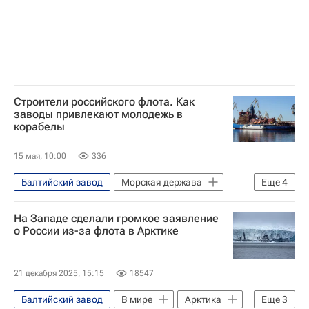
Строители российского флота. Как
заводы привлекают молодежь в
корабелы
15 мая, 10:00
336
Балтийский завод
Морская держава
Еще
4
Морская держава
На Западе сделали громкое заявление
Адмиралтейские верфи
о России из-за флота в Арктике
Санкт-Петербург
Объединенная судостроительная корпорация
21 декабря 2025, 15:15
18547
Балтийский завод
В мире
Арктика
Еще
3