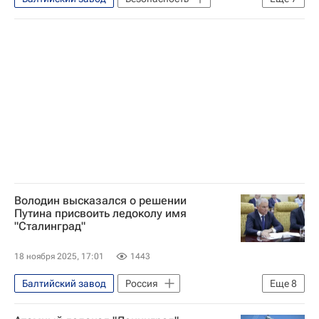
Арктика
Россия
Андрей Пучков
Владимир Воробьев
Объединенная судостроительная корпорация
Государственная корпорация по атомной энергии "Росатом"
Общество
Володин высказался о решении
Путина присвоить ледоколу имя
"Сталинград"
18 ноября 2025, 17:01
1443
Балтийский завод
Россия
Еще
8
Санкт-Петербург
Сталинград