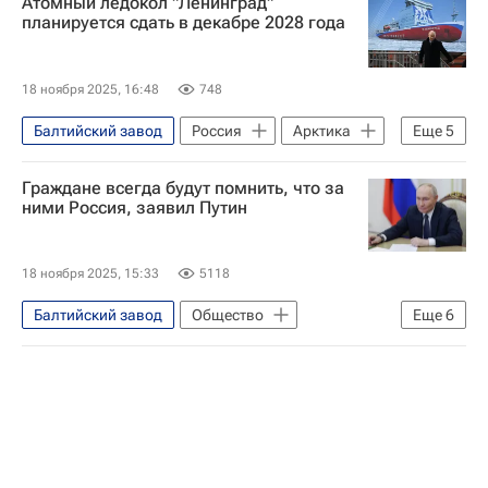
Атомный ледокол "Ленинград"
Владимир Путин
Вячеслав Володин
планируется сдать в декабре 2028 года
Алексей Лихачев
Госдума РФ
Государственная корпорация по атомной энергии "Росатом"
18 ноября 2025, 16:48
748
Политика
Балтийский завод
Россия
Арктика
Еще
5
Андрей Пучков
Владимир Путин
Граждане всегда будут помнить, что за
Владимир Воробьев
Ленинград
ними Россия, заявил Путин
Объединенная судостроительная корпорация
18 ноября 2025, 15:33
5118
Балтийский завод
Общество
Еще
6
Россия
Санкт-Петербург
Сталинград
Владимир Путин
Алексей Лихачев
Государственная корпорация по атомной энергии "Росатом"