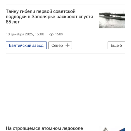
Россия
Атомфлот
Тайну гибели первой советской
Государственная корпорация по атомной энергии "Росатом"
подлодки в Заполярье раскроют спустя
85 лет
13 декабря 2025, 15:00
1509
Балтийский завод
Север
Еще
6
Карское море
Балтийское море
Алексей Корнис
Валентин Пикуль
Морская спасательная служба
Общество
На строящемся атомном ледоколе