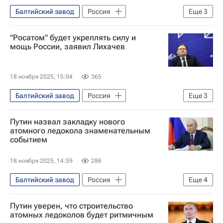
Балтийский завод
Россия
Еще
3
Владимир Путин
Алексей Лихачев
"Росатом" будет укреплять силу и
Государственная корпорация по атомной энергии "Росатом"
мощь России, заявил Лихачев
18 ноября 2025, 15:04
365
Балтийский завод
Россия
Еще
3
Санкт-Петербург
Алексей Лихачев
Путин назвал закладку нового
Государственная корпорация по атомной энергии "Росатом"
атомного ледокола знаменательным
событием
18 ноября 2025, 14:59
286
Балтийский завод
Россия
Еще
4
Санкт-Петербург
Владимир Путин
Путин уверен, что строительство
Алексей Лихачев
атомных ледоколов будет ритмичным