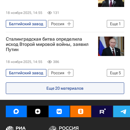
Государственная корпорация по атомной энергии "Росатом"
18 ноября 2025, 14:55
131
Балтийский завод
Россия
Еще
1
Владимир Путин
Сталинградская битва определила
исход Второй мировой войны, заявил
Путин
18 ноября 2025, 14:55
386
Балтийский завод
Россия
Еще
5
Санкт-Петербург
Сталинград
Еще
20
материалов
Владимир Путин
Алексей Лихачев
Государственная корпорация по атомной энергии "Росатом"