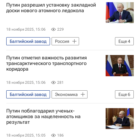
Путин разрешил установку закладной
Андрей Бочаров
Алексей Лихачев
доски нового атомного ледокола
Государственная корпорация по атомной энергии "Росатом"
Политика
18 ноября 2025, 15:06
229
Балтийский завод
Россия
Еще
4
Санкт-Петербург
Владимир Путин
Путин отметил важность развития
Алексей Лихачев
трансарктического транспортного
коридора
Государственная корпорация по атомной энергии "Росатом"
18 ноября 2025, 15:06
281
Балтийский завод
Экономика
Еще
6
Россия
Санкт-Петербург
Путин поблагодарил ученых-
Арктика
Владимир Путин
атомщиков за нацеленность на
результат
Алексей Лихачев
Государственная корпорация по атомной энергии "Росатом"
18 ноября 2025, 15:05
186