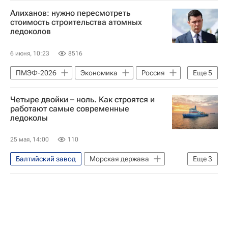
Алиханов: нужно пересмотреть
стоимость строительства атомных
ледоколов
6 июня, 10:23
8516
ПМЭФ-2026
Экономика
Россия
Еще
5
Антон Алиханов
Владимир Путин
Четыре двойки – ноль. Как строятся и
Государственная корпорация по атомной энергии "Росатом"
работают самые современные
ледоколы
Объединенная судостроительная корпорация
Министерство промышленности и торговли РФ (Минпромторг России)
25 мая, 14:00
110
Балтийский завод
Морская держава
Еще
3
Морская держава
Санкт-Петербург
Объединенная судостроительная корпорация