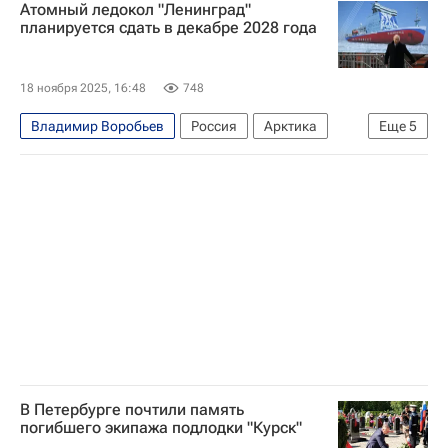
Атомный ледокол "Ленинград"
Объединенная судостроительная корпорация
планируется сдать в декабре 2028 года
Балтийский завод
Государственная корпорация по атомной энергии "Росатом"
18 ноября 2025, 16:48
748
Общество
Владимир Воробьев
Россия
Арктика
Еще
5
Андрей Пучков
Владимир Путин
Ленинград
Объединенная судостроительная корпорация
Балтийский завод
В Петербурге почтили память
погибшего экипажа подлодки "Курск"