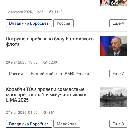
12 августа 2025, 14:28
1143
Владимир Воробьев
Россия
Еще
4
Санкт-Петербург
Баренцево море
Патрушев прибыл на базу Балтийского
Александр Беглов
флота
Годовщина гибели подлодки "Курск"
29 мая 2025, 10:32
6239
Россия
Балтийский флот ВМФ России
Еще
7
Безопасность
Николай Патрушев
Корабли ТОФ провели совместные
Александр Гуцан
Алексей Беспрозванных
маневры с кораблями-участниками
LIMA 2025
Калининградская область
Балтийское море
НАТО
27 мая 2025, 04:07
861
Владимир Воробьев
Малайзия
Еще
3