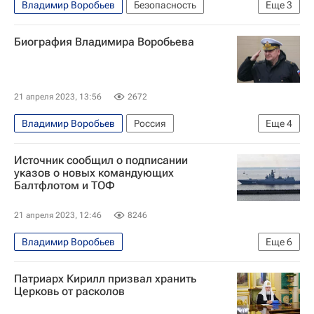
Владимир Воробьев
Безопасность
Еще
3
Балтийский флот ВМФ России
Россия
Биография Владимира Воробьева
Николай Евменов
21 апреля 2023, 13:56
2672
Владимир Воробьев
Россия
Еще
4
Безопасность
Источник сообщил о подписании
Генеральный штаб Вооруженных сил РФ
указов о новых командующих
Балтфлотом и ТОФ
Генеральный штаб Вооруженных сил Российской Федерации
Справки
21 апреля 2023, 12:46
8246
Владимир Воробьев
Еще
6
Балтийский флот ВМФ России
Патриарх Кирилл призвал хранить
Тихоокеанский флот ВМФ России
Церковь от расколов
Безопасность
Вооруженные силы РФ