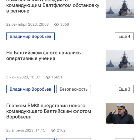
Православный Свято-Тихоновский гуманитарный университет
командующим Балтфлотом обстановку
в регионе
Религия
22 сентября 2023, 20:08
3060
Владимир Воробьев
Еще
4
Балтийский флот ВМФ России
На Балтийском флоте начались
Министерство иностранных дел Российской Федерации (МИД РФ)
оперативные учения
Калининградская область
Владимир Титов
5 июня 2023, 10:07
15651
Владимир Воробьев
Безопасность
Еще
3
Балтийское море
Калининградская область
Главком ВМФ представил нового
Балтийский флот ВМФ России
командующего Балтийским флотом
Воробьева
28 апреля 2023, 14:15
2162