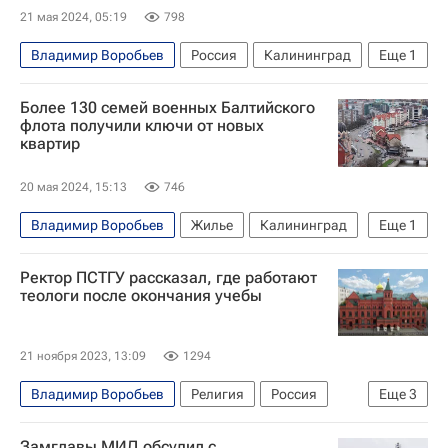
21 мая 2024, 05:19
798
Владимир Воробьев
Россия
Калининград
Еще
1
Нахимовское военно-морское училище
Более 130 семей военных Балтийского
флота получили ключи от новых
квартир
20 мая 2024, 15:13
746
Владимир Воробьев
Жилье
Калининград
Еще
1
Калининградская область
Ректор ПСТГУ рассказал, где работают
теологи после окончания учебы
21 ноября 2023, 13:09
1294
Владимир Воробьев
Религия
Россия
Еще
3
Русская православная церковь
Замглавы МИД обсудил с