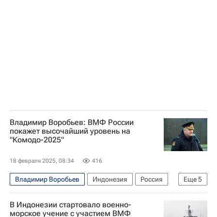
Тихоокеанский флот ВМФ России
ВМФ РФ
Безопасность
Владимир Воробьев: ВМФ России
покажет высочайший уровень на
"Комодо-2025"
18 февраля 2025, 08:34
416
Владимир Воробьев
Индонезия
Россия
Еще
5
Бали
Безопасность
В Индонезии стартовало военно-
Тихоокеанский флот ВМФ России
морское учение с участием ВМФ