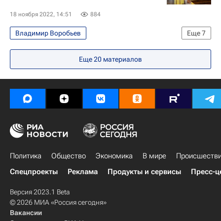
Виктор Лиина
Сергей Авакянц
18 ноября 2022, 14:51
884
Владимир Воробьев
Еще
7
Патриарх Кирилл (Владимир Гундяев)
Еще
20
материалов
Москва
Русская православная церковь
Религия
Религия
Общество
Россия
Политика
Общество
Экономика
В мире
Происшеств
Спецпроекты
Реклама
Продукты и сервисы
Пресс-ц
Версия 2023.1 Beta
© 2026 МИА «Россия сегодня»
Вакансии