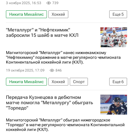
3 ноября 2025, 16:53
739
Никита Михайлис
Хоккей
Еще
5
Металлург (Магнитогорск)
КХЛ 2025-2026
"Металлург" и "Нефтехимик"
Шанхайские драконы
Даниил Вовченко
забросили 15 шайб в матче КХЛ
Евгений Кузнецов
Магнитогорский "Металлург" нанес нижнекамскому
"Нефтехимику" поражение в матче регулярного чемпионата
Континентальной хоккейной лиги (КХЛ).
19 октября 2025, 17:09
846
Никита Михайлис
Хоккей
Спорт
Еще
6
Владимир Ткачев (1993)
Алексей Маклюков
Передача Кузнецова в дебютном
Нефтехимик
Металлург (Магнитогорск)
матче помогла "Металлургу" обыграть
"Торпедо"
Барыс
КХЛ 2025-2026
Магнитогорский "Металлург" обыграл нижегородское
"Торпедо" в матче регулярного чемпионата Континентальной
хоккейной лиги (КХЛ).