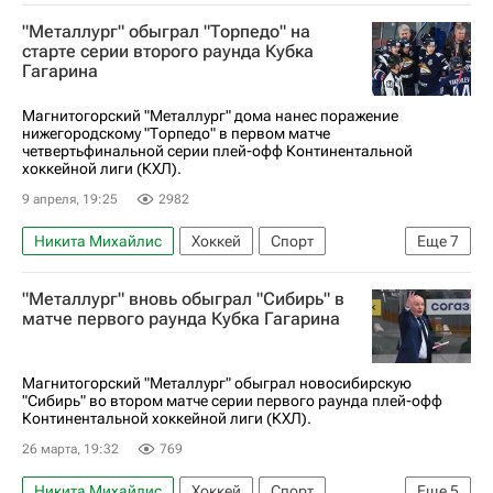
Нижний Новгород
Артем Минулин
"Металлург" обыграл "Торпедо" на
Металлург (Магнитогорск)
Торпедо
старте серии второго раунда Кубка
Гагарина
Сибирь
КХЛ 2025-2026
Кубок Гагарина
Магнитогорский "Металлург" дома нанес поражение
нижегородскому "Торпедо" в первом матче
четвертьфинальной серии плей-офф Континентальной
хоккейной лиги (КХЛ).
9 апреля, 19:25
2982
Никита Михайлис
Хоккей
Спорт
Еще
7
Кубок Гагарина
Даниил Вовченко
"Металлург" вновь обыграл "Сибирь" в
Владимир Ткачев (1993)
матче первого раунда Кубка Гагарина
Металлург (Магнитогорск)
Торпедо
КХЛ 2025-2026
Сибирь
Магнитогорский "Металлург" обыграл новосибирскую
"Сибирь" во втором матче серии первого раунда плей-офф
Континентальной хоккейной лиги (КХЛ).
26 марта, 19:32
769
Никита Михайлис
Хоккей
Спорт
Еще
5