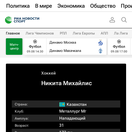
Политика
В мире
Экономика
Общество
Про
Главное
Лига Чемпионов
РПЛ
Лига Европы
АПЛ
Ла Лига
Динамо Москва
Матч-
Футбол
Футбол
центр
Динамо Махачкала
09.08 14:30
09.08 17:00
Хоккей
Никита Михайлис
Казахстан
Страна:
Металлург Мг
Клуб:
Нападающий
Амплуа:
31
Возраст: