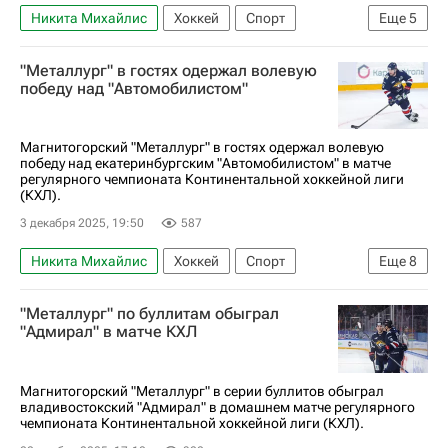
Никита Михайлис
Хоккей
Спорт
Еще
5
Магнитогорск
Александр Петунин
"Металлург" в гостях одержал волевую
Сергей Толчинский
победу над "Автомобилистом"
Металлург (Магнитогорск)
КХЛ 2025-2026
Магнитогорский "Металлург" в гостях одержал волевую
победу над екатеринбургским "Автомобилистом" в матче
регулярного чемпионата Континентальной хоккейной лиги
(КХЛ).
3 декабря 2025, 19:50
587
Никита Михайлис
Хоккей
Спорт
Еще
8
Екатеринбург
Максим Осипов
"Металлург" по буллитам обыграл
Джесси Блэкер
Металлург (Магнитогорск)
"Адмирал" в матче КХЛ
Автомобилист
Северсталь
КХЛ 2025-2026
Анонсы и трансляции матчей
Магнитогорский "Металлург" в серии буллитов обыграл
владивостокский "Адмирал" в домашнем матче регулярного
чемпионата Континентальной хоккейной лиги (КХЛ).