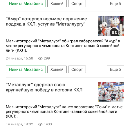
Никита Михайлис
Хоккей
Спорт
Еще
5
Макар Хабаров
Григорий Дронов
"Амур" потерпел восьмое поражение
Металлург (Магнитогорск)
Трактор
подряд в КХЛ, уступив "Металлургу"
КХЛ 2025-2026
Магнитогорский "Металлург" обыграл хабаровский "Амур" в
матче регулярного чемпионата Континентальной хоккейной
лиги (КХЛ).
24 января, 16:50
299
Никита Михайлис
Хоккей
Спорт
Еще
5
Магнитогорск
Амур
"Металлург" одержал свою
Металлург (Магнитогорск)
Трактор
крупнейшую победу в истории КХЛ
КХЛ 2025-2026
Магнитогорский "Металлург" нанес поражение "Сочи" в матче
регулярного чемпионата Континентальной хоккейной лиги
(КХЛ).
14 января, 19:32
1433