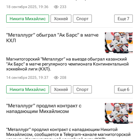
18 сентября 2025, 19:36
233
Никита Михайлис
Хоккей
Спорт
Еще
7
Магнитогорск
Алексей Маклюков
Барыс
"Металлург" обыграл "Ак Барс" в матче
Металлург (Магнитогорск)
ЦСКА
КХЛ
КХЛ 2025-2026
Анонсы и трансляции матчей
Магнитогорский "Металлург" на выезде обыграл казанский
"Ак Барс" в матче регулярного чемпионата Континентальной
хоккейной лиги (КХЛ).
14 сентября 2025, 19:37
208
Никита Михайлис
Хоккей
Спорт
Еще
6
Дмитрий Яшкин
Илья Карпухин
"Металлург" продлил контракт с
Нефтехимик
Ак Барс
нападающим Михайлисом
Металлург (Магнитогорск)
КХЛ 2025-2026
"Металлург" продлил контракт с нападающим Никитой
Михайлисом, сообщается в Telegram-канале магнитогорской