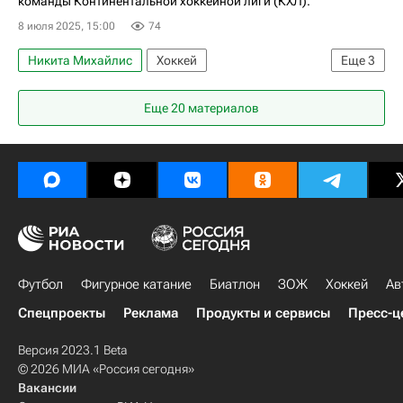
команды Континентальной хоккейной лиги (КХЛ).
8 июля 2025, 15:00
74
Никита Михайлис
Хоккей
Еще
3
Олимпийские игры
Еще 20 материалов
Металлург (Магнитогорск)
КХЛ 2025-2026
Футбол
Фигурное катание
Биатлон
ЗОЖ
Хоккей
Ав
Спецпроекты
Реклама
Продукты и сервисы
Пресс-ц
Версия 2023.1 Beta
© 2026 МИА «Россия сегодня»
Вакансии