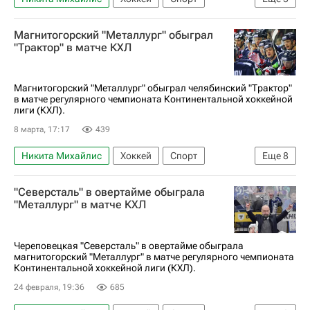
Андрей Разин
Семен Кошелев
Магнитогорский "Металлург" обыграл
Металлург (Магнитогорск)
Сибирь
"Трактор" в матче КХЛ
КХЛ 2025-2026
Магнитогорский "Металлург" обыграл челябинский "Трактор"
в матче регулярного чемпионата Континентальной хоккейной
лиги (КХЛ).
8 марта, 17:17
439
Никита Михайлис
Хоккей
Спорт
Еще
8
Магнитогорск
Андрей Разин
"Северсталь" в овертайме обыграла
Василий Глотов
Сергей Толчинский
"Металлург" в матче КХЛ
Трактор
Металлург (Магнитогорск)
Салават Юлаев
КХЛ 2025-2026
Череповецкая "Северсталь" в овертайме обыграла
магнитогорский "Металлург" в матче регулярного чемпионата
Континентальной хоккейной лиги (КХЛ).
24 февраля, 19:36
685