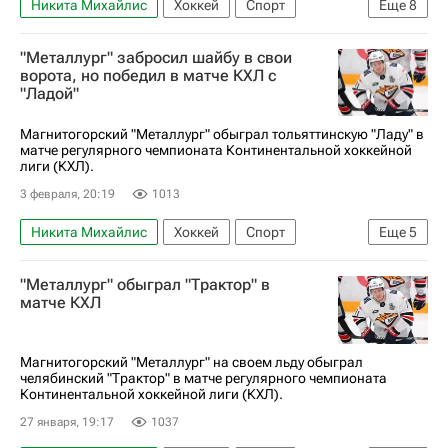
Никита Михайлис
Хоккей
Спорт
Еще
8
Магнитогорск
Восток
Данил Веряев
"Металлург" забросил шайбу в свои
Сергей Толчинский
Северсталь
ворота, но победил в матче КХЛ с
"Ладой"
Металлург (Магнитогорск)
Авангард
КХЛ 2025-2026
Магнитогорский "Металлург" обыграл тольяттинскую "Ладу" в
матче регулярного чемпионата Континентальной хоккейной
лиги (КХЛ).
3 февраля, 20:19
1013
Никита Михайлис
Хоккей
Спорт
Еще
5
Александр Петунин
Андрей Алтыбармакян
"Металлург" обыграл "Трактор" в
Металлург (Магнитогорск)
Лада
матче КХЛ
КХЛ 2025-2026
Магнитогорский "Металлург" на своем льду обыграл
челябинский "Трактор" в матче регулярного чемпионата
Континентальной хоккейной лиги (КХЛ).
27 января, 19:17
1037