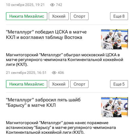
10 октября 2025, 19:21
742
Никита Михайлис
Хоккей
Спорт
Еще
8
Михаил Федоров
Егор Яковлев (1991)
"Металлург" победил ЦСКА в матче
Владимир Ткачев (1993)
КХЛ и возглавил таблицу Востока
Металлург (Магнитогорск)
Торпедо
Вашингтон Кэпиталз
КХЛ 2025-2026
Магнитогорский "Металлург" обыграл московский ЦСКА в
матче регулярного чемпионата Континентальной хоккейной
Евгений Кузнецов
лиги (КХЛ).
21 сентября 2025, 16:51
406
Никита Михайлис
Хоккей
Спорт
Еще
5
Металлург (Магнитогорск)
ЦСКА
"Металлург" забросил пять шайб
КХЛ 2025-2026
Виталий Абрамов
"Барысу" в матче КХЛ
Даниил Вовченко
Магнитогорский "Металлург" дома нанес поражение
астанинскому "Барысу" в матче регулярного чемпионата
Континентальной хоккейной лиги (КХЛ).