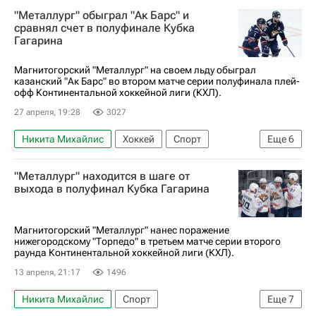
"Металлург" обыграл "Ак Барс" и
сравнял счет в полуфинале Кубка
Гагарина
Магнитогорский "Металлург" на своем льду обыграл
казанский "Ак Барс" во втором матче серии полуфинала плей-
офф Континентальной хоккейной лиги (КХЛ).
27 апреля, 19:28
3027
Никита Михайлис
Хоккей
Спорт
Еще
6
Сергей Толчинский
Даниил Вовченко
"Металлург" находится в шаге от
Металлург (Магнитогорск)
Ак Барс
выхода в полуфинал Кубка Гагарина
КХЛ 2025-2026
Кубок Гагарина
Магнитогорский "Металлург" нанес поражение
нижегородскому "Торпедо" в третьем матче серии второго
раунда Континентальной хоккейной лиги (КХЛ).
13 апреля, 21:17
1496
Никита Михайлис
Спорт
Еще
7