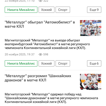
22 ноября 2025, 17:10
322
Никита Михайлис
Хоккей
Спорт
Еще
9
Магнитогорск
Михаил Федоров
"Металлург" обыграл "Автомобилист" в
Анонсы и трансляции матчей
матче КХЛ
Дмитрий Завгородний
Металлург (Магнитогорск)
Магнитогорский "Металлург" на выезде обыграл
екатеринбургский "Автомобилист" в матче регулярного
Владимир Ткачев (1993)
Адмирал
чемпионата Континентальной хоккейной лиги (КХЛ).
Авангард
КХЛ 2025-2026
20 ноября 2025, 19:37
598
Никита Михайлис
Хоккей
Спорт
Еще
6
Михаил Федоров
Александр Шаров
"Металлург" разгромил "Шанхайских
Кертис Волк
Металлург (Магнитогорск)
драконов" в матче КХЛ
Автомобилист
КХЛ 2025-2026
Магнитогорский "Металлург" одержал победу над
"Шанхайскими драконами" в матче регулярного чемпионата
Континентальной хоккейной лиги (КХЛ).