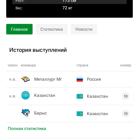
173 см
Рост:
72 кг
Вес:
Главное
Статистика
Новости
История выступлений
сезон
команда
страна
номер
Металлург Мг
Россия
н.в.
Казахстан
н.в.
Казахстан
10
Барыс
Казахстан
10
Полная статистика