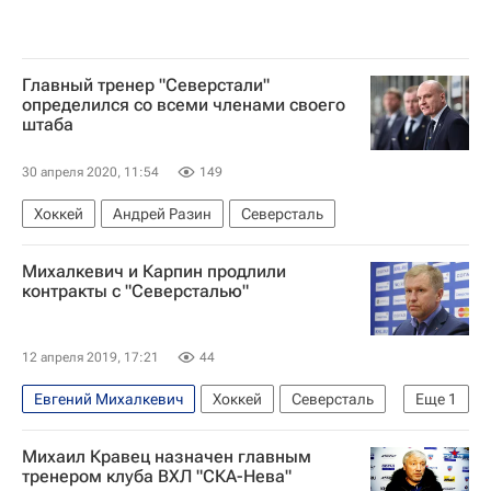
Главный тренер "Северстали"
определился со всеми членами своего
штаба
30 апреля 2020, 11:54
149
Хоккей
Андрей Разин
Северсталь
Михалкевич и Карпин продлили
контракты с "Северсталью"
12 апреля 2019, 17:21
44
Евгений Михалкевич
Хоккей
Северсталь
Еще
1
КХЛ 2025-2026
Михаил Кравец назначен главным
тренером клуба ВХЛ "СКА-Нева"