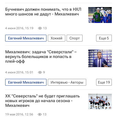
Бучневич должен понимать, что в НХЛ
много шансов не дадут - Михалкевич
4 июня 2016, 15:19
13
Евгений Михалкевич
Хоккей
Спорт
Еще
5
Национальная хоккейная лига (НХЛ)
Михалкевич: задача "Северстали" –
Северсталь
СКА (Санкт-Петербург)
вернуть болельщиков и попасть в
плей-офф
Нью-Йорк Рейнджерс
Павел Бучневич
4 июня 2016, 15:01
9
Евгений Михалкевич
Интервью - Авторы
Еще
19
Аналитика
Хоккей
Спорт
ХК "Северсталь" не будет приглашать
КХЛ 2025-2026
Северсталь
новых игроков до начала сезона -
Михалкевич
Нью-Йорк Рейнджерс
Даниил Вовченко
Якуб Коварж
Павел Бучневич
Клэй Уилсон
19 мая 2016, 12:56
13