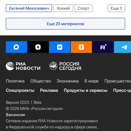
Евгений Монс
Павел Чернов
Евгений Михалкевич
Хоккей
Спорт
Еще
3
Николай Стасенко
Виталий Ситников
Александр Гулявцев
Северсталь
Еще
20
материалов
Игорь Магогин
Игорь Скороходов
Якуб Коварж
Юрий Трубачёв
Дмитрий Кагарлицкий
Евгений Ковыршин
Политика
Общество
Экономика
В мире
Происшеств
Спецпроекты
Реклама
Продукты и сервисы
Пресс-ц
Версия 2023.1 Beta
© 2026 МИА «Россия сегодня»
Вакансии
Сетевое издание РИА Новости зарегистрировано
в Федеральной службе по надзору в сфере связи,