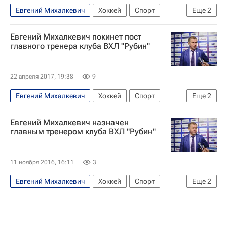
Евгений Михалкевич
Хоккей
Спорт
Еще
2
Высшая хоккейная лига
Ска-Нева
Евгений Михалкевич покинет пост
главного тренера клуба ВХЛ "Рубин"
22 апреля 2017, 19:38
9
Евгений Михалкевич
Хоккей
Спорт
Еще
2
Высшая хоккейная лига
Рубин (Тюмень)
Евгений Михалкевич назначен
главным тренером клуба ВХЛ "Рубин"
11 ноября 2016, 16:11
3
Евгений Михалкевич
Хоккей
Спорт
Еще
2
Высшая хоккейная лига
Рубин (Тюмень)