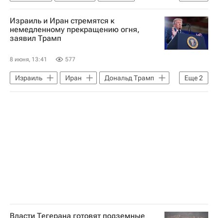
Израиль
Израиль и Иран стремятся к
Военная операция США и Израиля против Ирана
немедленному прекращению огня,
заявил Трамп
Корпус стражей исламской революции
Хезболла
Исраэль Кац
8 июня, 13:41
577
Биньямин Нетаньяху
Израиль
Иран
Дональд Трамп
Еще
2
США
В мире
Власти Тегерана готовят подземные