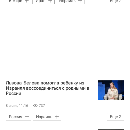
В мире
Иран
Израиль
Еще
7
США
Дональд Трамп
Исраэль Кац
Хезболла
Военная операция США и Израиля против Ирана
Корпус стражей исламской революции
Биньямин Нетаньяху
Львова-Белова помогла ребенку из
Израиля воссоединиться с родными в
России
8 июня, 11:16
737
Россия
Израиль
Еще
2
Мария Львова-Белова
Общество