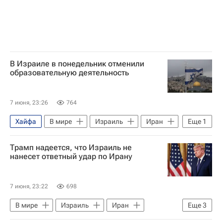
В Израиле в понедельник отменили
образовательную деятельность
7 июня, 23:26
764
Хайфа
В мире
Израиль
Иран
Еще
1
Военная операция США и Израиля против Ирана
Трамп надеется, что Израиль не
нанесет ответный удар по Ирану
7 июня, 23:22
698
В мире
Израиль
Иран
Еще
3
Военная операция США и Израиля против Ирана