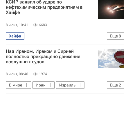
КСИР заявил об ударе по
нефтехимическим предприятиям в
Хайфе
8 июня, 10:41
6683
Хайфа
Еще
8
Военная операция США и Израиля против Ирана
Над Ираном, Ираком и Сирией
В мире
Иран
Израиль
полностью прекращено движение
воздушных судов
Биньямин Нетаньяху
Корпус стражей исламской революции
8 июня, 08:46
1974
Хезболла
Дональд Трамп
В мире
Иран
Израиль
Еще
2
Ирак
Военная операция США и Израиля против Ирана