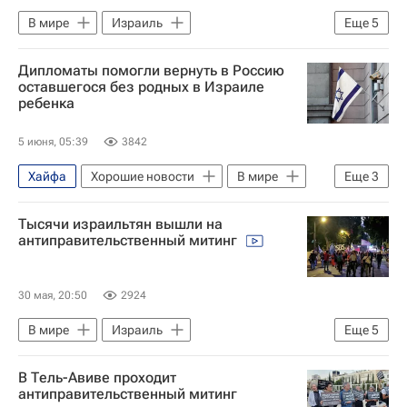
В мире
Израиль
Еще
5
Западный берег реки Иордан
Дипломаты помогли вернуть в Россию
Иерусалим
Биньямин Нетаньяху
оставшегося без родных в Израиле
ребенка
ХАМАС
Тель-Авив
5 июня, 05:39
3842
Хайфа
Хорошие новости
В мире
Еще
3
Израиль
Россия
Тысячи израильтян вышли на
Мария Львова-Белова
антиправительственный митинг
30 мая, 20:50
2924
В мире
Израиль
Еще
5
Западный берег реки Иордан
В Тель-Авиве проходит
Иерусалим
Биньямин Нетаньяху
антиправительственный митинг