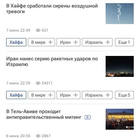
В Хайфе сработали сирены воздушной
Дональд Трамп
США
тревоги
7 июня, 22:49
621
Хайфа
В мире
Иран
Израиль
Еще
1
Военная операция США и Израиля против Ирана
Иран нанес серию ракетных ударов по
Израилю
7 июня, 22:29
54311
Хайфа
В мире
Иран
Израиль
Еще
5
Армия обороны Израиля (ЦАХАЛ)
В Тель-Авиве проходит
Дональд Трамп
Биньямин Нетаньяху
антиправительственный митинг
Хезболла
Военная операция США и Израиля против Ирана
6 июня, 20:50
2867