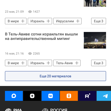
ХАМАС
ООН
23 мая, 21:09
1427
В мире
Израиль
Иерусалим
Еще
3
Биньямин Нетаньяху
ХАМАС
В Тель-Авиве сотни израильтян вышли
Тель-Авив
на антиправительственный митинг
16 мая, 21:16
2265
В мире
Израиль
Тель-Авив
Еще
3
Западный берег реки Иордан
Еще
20
материалов
Биньямин Нетаньяху
ХАМАС