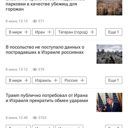
парковки в качестве убежищ для
горожан
8 июня, 13:15
571
В мире
Иран
Тегеран (город)
Еще
1
Израиль
В посольство не поступало данных о
пострадавших в Израиле россиянах
8 июня, 13:12
579
В мире
Израиль
Россия
Еще
1
Иран
Трамп публично потребовал от Ирана
и Израиля прекратить обмен ударами
8 июня, 12:40
3703