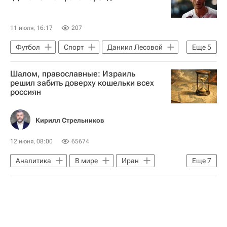
11 июля, 16:17
207
Футбол
Спорт
Даниил Лесовой
Еще
5
АЕЛ (Лимасол)
Нижний Новгород
Шалом, православные: Израиль
РПЛ 2026-2027 (Чемпионат России по футболу)
решил забить доверху кошельки всех
россиян
Трансферы в РПЛ
Динамо (Махачкала)
Кирилл Стрельников
12 июня, 08:00
65674
Аналитика
В мире
Иран
Еще
7
Израиль
Ормузский пролив
ОПЕК
МВФ
Всемирный банк
F-15SE
Военная операция США и Израиля против Ирана