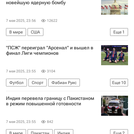
новейшую ядерную бомбу
7 мая 2025, 23:56
12622
В мире
США
Еще
1
B-21 (стратегический бомбардировщик)
"ПСЖ" переиграл "Арсенал" и вышел в
финал Лиги чемпионов
7 мая 2025, 23:55
3104
Футбол
Спорт
Фабиан Руис
Еще
10
Ашраф Хакими
Витинья (2000)
Индия перевела границу с Пакистаном
Пари Сен-Жермен (ПСЖ)
Арсенал (Лондон)
в режим повышенной готовности
Лига чемпионов УЕФА 2026-2027
Интер
Порту
Дмитрий Аленичев
Денис Черышев
7 мая 2025, 23:55
842
Матвей Сафонов
В мире
Пакистан
Индия
Еще
2