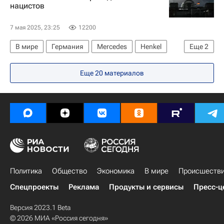
нацистов
80-летие Победы в Великой Отечественной войне
7 мая 2025, 23:25
12200
В мире
Германия
Mercedes
Henkel
Еще
2
Bayer
Adidas AG
Еще 20 материалов
Политика
Общество
Экономика
В мире
Происшеств
Спецпроекты
Реклама
Продукты и сервисы
Пресс-ц
Версия 2023.1 Beta
© 2026 МИА «Россия сегодня»