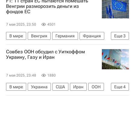
FT: 11 стран ЕС пытаются помешать
80-летие Победы в Великой Отечественной войне
Венгрии разморозить деньги из
фондов ЕС
7 мая 2025, 23:50
4501
В мире
Венгрия
Германия
Франция
Еще
3
Виктор Орбан
Евросоюз
Еврокомиссия
Совбез ООН обсудил с Уиткоффом
Украину, Газу и Иран
7 мая 2025, 23:48
1880
В мире
Украина
США
Иран
ООН
Еще
4
Совет Безопасности ООН
Сектор Газа
Палестина
Стив Уиткофф