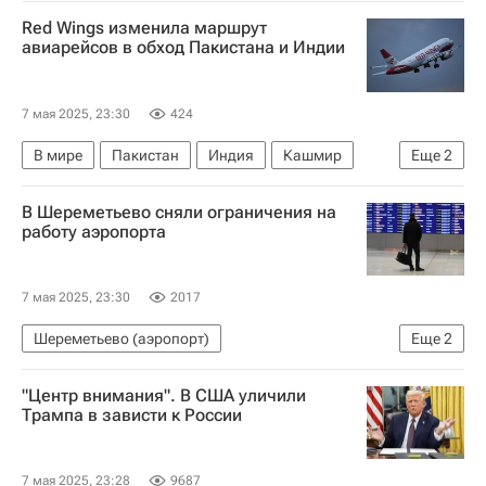
Фридрих Мерц
Сергей Лавров
Red Wings изменила маршрут
Вооруженные силы Украины
НАТО
Welt
авиарейсов в обход Пакистана и Индии
7 мая 2025, 23:30
424
В мире
Пакистан
Индия
Кашмир
Еще
2
Операция Синдур в Пакистане
В Шереметьево сняли ограничения на
Обострение отношений между Индией и Пакистаном
работу аэропорта
7 мая 2025, 23:30
2017
Шереметьево (аэропорт)
Еще
2
Федеральное агентство воздушного транспорта (Росавиация)
"Центр внимания". В США уличили
Домодедово (аэропорт)
Трампа в зависти к России
7 мая 2025, 23:28
9687