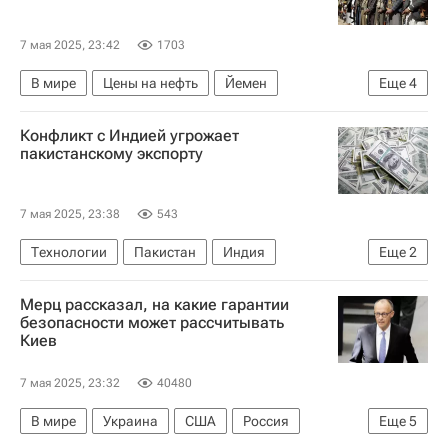
7 мая 2025, 23:42
1703
В мире
Цены на нефть
Йемен
Еще
4
Аравийское море
Израиль
Ансар Алла
Конфликт с Индией угрожает
Обострение палестино-израильского конфликта
пакистанскому экспорту
7 мая 2025, 23:38
543
Технологии
Пакистан
Индия
Еще
2
Исламабад
Операция Синдур в Пакистане
Мерц рассказал, на какие гарантии
безопасности может рассчитывать
Киев
7 мая 2025, 23:32
40480
В мире
Украина
США
Россия
Еще
5