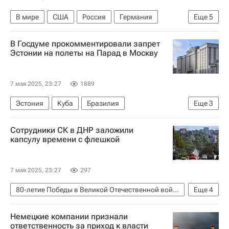
В мире
США
Россия
Германия
Еще
5
Дональд Трамп
Скотт Риттер
В Госдуме прокомментировали запрет
Мария Захарова
Эстонии на полеты на Парад в Москву
80-летие Победы в Великой Отечественной войне
80-летие Победы в Великой Отечественной войне
7 мая 2025, 23:27
1889
Эстония
Куба
Бразилия
Еще
3
Амир Хамитов
Госдума РФ
Россия
Сотрудники СК в ДНР заложили
капсулу времени с флешкой
7 мая 2025, 23:27
297
80-летие Победы в Великой Отечественной войне
Еще
4
Донецкая Народная Республика
Россия
Немецкие компании признали
Следственный комитет России (СК РФ)
ответственность за приход к власти