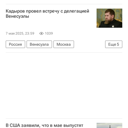
Череповецкий район
Вологодская область
Кадыров провел встречу с делегацией
Георгий Филимонов
Происшествия
Венесуэлы
Украина
Вооруженные силы Украины
7 мая 2025, 23:59
1039
Россия
Венесуэла
Москва
Еще
5
Николас Мадуро
Владимир Путин
Дмитрий Песков
Рамзан Кадыров
Чеченская республика (Чечня)
В США заявили, что в мае выпустят