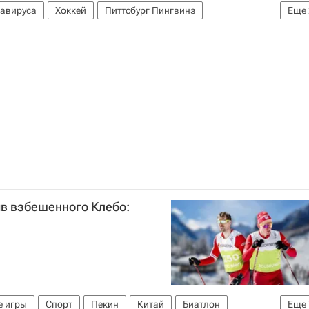
навируса
Хоккей
Питтсбург Пингвинз
Еще
 хоккейная лига (НХЛ)
ив взбешенного Клебо:
е игры
Спорт
Пекин
Китай
Биатлон
Еще