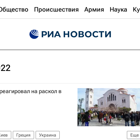
Общество
Происшествия
Армия
Наука
Ку
022
реагировал на раскол в
Киев
Греция
Украина
Еще