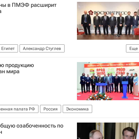
раны в ПМЭФ расширит
а
Египет
Александр Стуглев
Еще
ный экономический форум" (фонд)
ою продукцию
ан мира
енная палата РФ
Россия
Экономика
общую озабоченность по
н