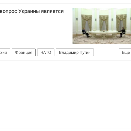
ь Киевского патриархата
 вопрос Украины является
Русская православная церковь
ехия
Франция
НАТО
Владимир Путин
Еще