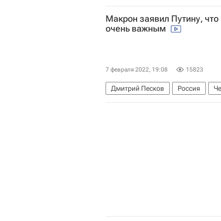
Украинская православная церков
Макрон заявил Путину, что
Константинопольский патриархат
очень важным
7 февраля 2022, 19:08
15823
Дмитрий Песков
Россия
Ч
Эммануэль Макрон
Украина