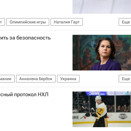
т
Олимпийские игры
Наталия Гарт
Еще
и (ФССР)
Татьяна Иванова
тить за безопасность
мании
Анналена Бербок
Украина
Еще
усный протокол НХЛ