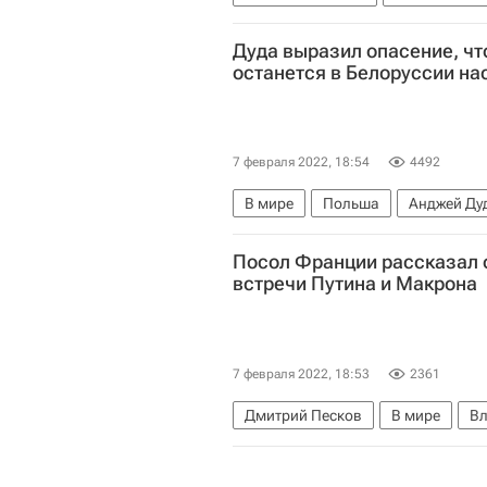
Лыжные гонки
Фигурное ката
Дуда выразил опасение, чт
Фристайл
Сноуборд
останется в Белоруссии н
7 февраля 2022, 18:54
4492
В мире
Польша
Анджей Ду
Посол Франции рассказал 
встречи Путина и Макрона
7 февраля 2022, 18:53
2361
Дмитрий Песков
В мире
Вл
Чехия
Россия
НАТО
Ук