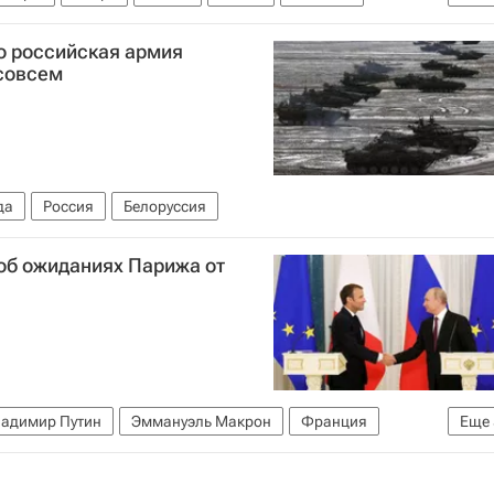
ние
Конькобежный спорт
Санный спорт
Хоккей
о российская армия
асовсем
да
Россия
Белоруссия
об ожиданиях Парижа от
адимир Путин
Эммануэль Макрон
Франция
Еще
раина
Ситуация в ДНР и ЛНР