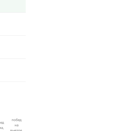
побед
бед
на
ма,
выезде,