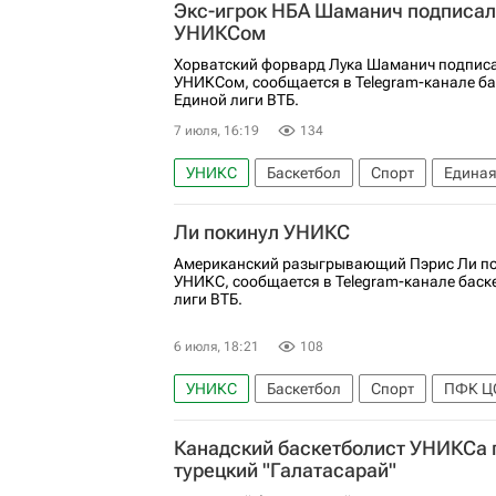
Экс-игрок НБА Шаманич подписал 
УНИКСом
Хорватский форвард Лука Шаманич подписа
УНИКСом, сообщается в Telegram-канале ба
Единой лиги ВТБ.
7 июля, 16:19
134
УНИКС
Баскетбол
Спорт
Единая
Зенит (Санкт-Петербург)
Лука Шамани
Ли покинул УНИКС
Американский разыгрывающий Пэрис Ли по
УНИКС, сообщается в Telegram-канале баск
лиги ВТБ.
6 июля, 18:21
108
УНИКС
Баскетбол
Спорт
ПФК Ц
Канадский баскетболист УНИКСа 
турецкий "Галатасарай"