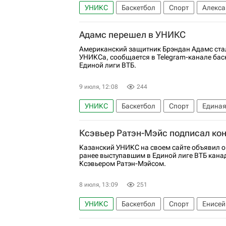
УНИКС
Баскетбол
Спорт
Алекса
Адамс перешел в УНИКС
Американский защитник Брэндан Адамс ста
УНИКСа, сообщается в Telegram-канале бас
Единой лиги ВТБ.
9 июля, 12:08
244
УНИКС
Баскетбол
Спорт
Единая
Ксэвьер Ратэн-Мэйс подписал ко
Казанский УНИКС на своем сайте объявил о
ранее выступавшим в Единой лиге ВТБ кана
Ксэвьером Ратэн-Мэйсом.
8 июля, 13:09
251
УНИКС
Баскетбол
Спорт
Енисей