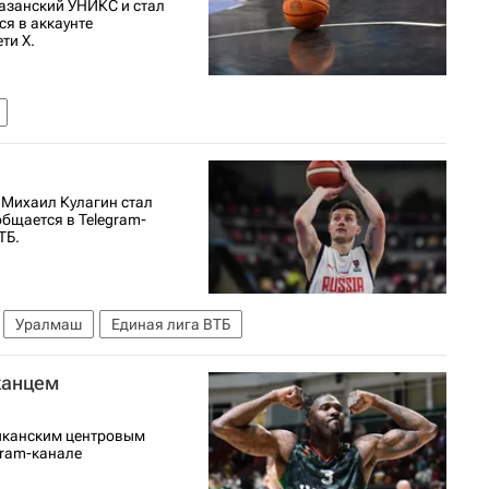
азанский УНИКС и стал
ся в аккаунте
ти X.
 Михаил Кулагин стал
бщается в Telegram-
ТБ.
Уралмаш
Единая лига ВТБ
канцем
иканским центровым
gram-канале