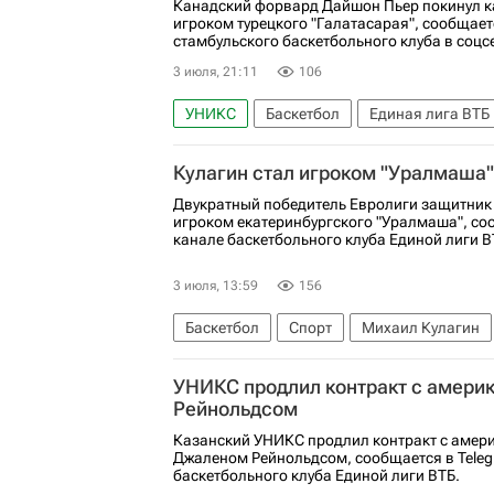
Канадский форвард Дайшон Пьер покинул к
игроком турецкого "Галатасарая", сообщает
стамбульского баскетбольного клуба в соцсе
3 июля, 21:11
106
УНИКС
Баскетбол
Единая лига ВТБ
Кулагин стал игроком "Уралмаша"
Двукратный победитель Евролиги защитник
игроком екатеринбургского "Уралмаша", соо
канале баскетбольного клуба Единой лиги В
3 июля, 13:59
156
Баскетбол
Спорт
Михаил Кулагин
УНИКС продлил контракт с амери
Рейнольдсом
Казанский УНИКС продлил контракт с амер
Джаленом Рейнольдсом, сообщается в Tele
баскетбольного клуба Единой лиги ВТБ.