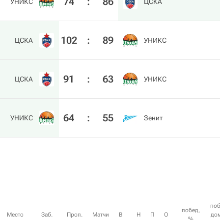
74
:
86
УНИКС
ЦСКА
102
:
89
ЦСКА
УНИКС
91
:
63
ЦСКА
УНИКС
64
:
55
УНИКС
Зенит
по
побед,
Место
Заб.
Проп.
Матчи
В
Н
П
О
до
%