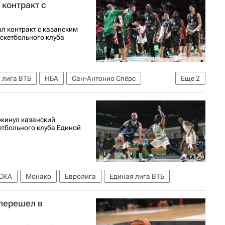
контракт с
л контракт с казанским
скетбольного клуба
 лига ВТБ
НБА
Сан-Антонио Спёрс
Еще
2
ч
кинул казанский
етбольного клуба Единой
СКА
Монако
Евролига
Единая лига ВТБ
перешел в