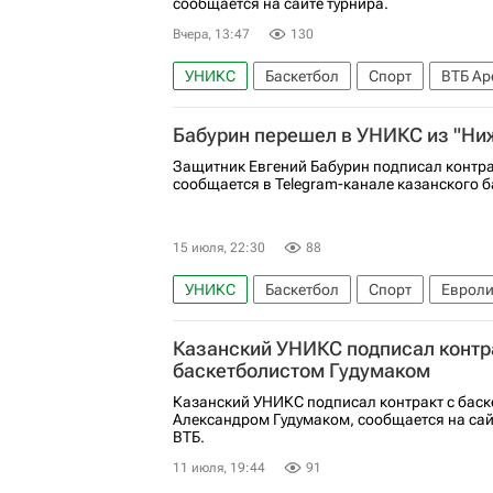
сообщается на сайте турнира.
Вчера, 13:47
130
УНИКС
Баскетбол
Спорт
ВТБ Ар
Единая лига ВТБ
Бабурин перешел в УНИКС из "Ни
Защитник Евгений Бабурин подписал контр
сообщается в Telegram-канале казанского б
15 июля, 22:30
88
УНИКС
Баскетбол
Спорт
Евроли
Спартак-Приморье
Кубок России по ба
Казанский УНИКС подписал контр
баскетболистом Гудумаком
Казанский УНИКС подписал контракт с бас
Александром Гудумаком, сообщается на сай
ВТБ.
11 июля, 19:44
91