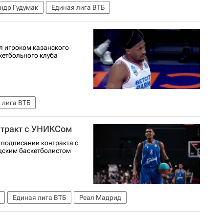
ндр Гудумак
Единая лига ВТБ
л игроком казанского
кетбольного клуба
 лига ВТБ
нтракт с УНИКСом
 подписании контракта с
дским баскетболистом
Единая лига ВТБ
Реал Мадрид