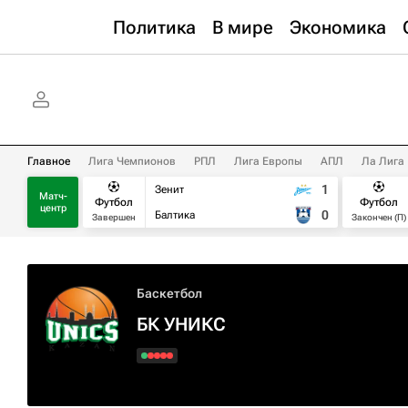
Политика
В мире
Экономика
Главное
Лига Чемпионов
РПЛ
Лига Европы
АПЛ
Ла Лига
1
Зенит
Матч-
Футбол
Футбол
центр
0
Балтика
Завершен
Закончен (П)
Баскетбол
БК УНИКС