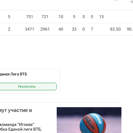
5
751
721
10
5
0
5
15
2
3471
2961
40
33
0
7
82.50
90
диная Лига ВТБ
Результаты
ут участие в
 команда "Игокеа"
бка Единой лиги ВТБ,