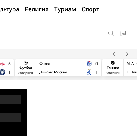
льтура
Религия
Туризм
Спорт
5
0
Факел
М. Ан
Футбол
Теннис
1
1
Динамо Москва
К. Пл
Завершен
Завершен