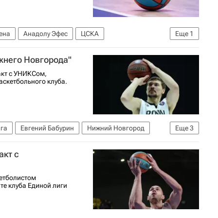
ена
Анадолу Эфес
ЦСКА
Еще
1
жнего Новгорода"
акт с УНИКСом,
аскетбольного клуба.
га
Евгений Бабурин
Нижний Новгород
Еще
3
скетболу (жен.)
Единая лига ВТБ
акт с
кетболистом
те клуба Единой лиги