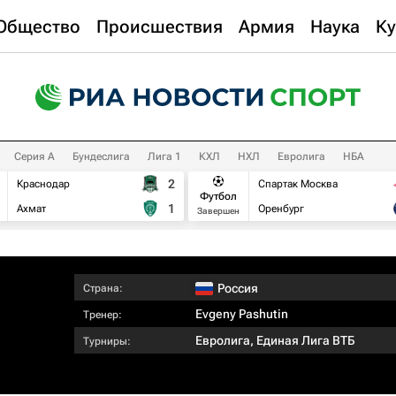
Общество
Происшествия
Армия
Наука
Ку
Серия А
Бундеслига
Лига 1
КХЛ
НХЛ
Евролига
НБА
2
Краснодар
Спартак Москва
Футбол
1
Ахмат
Оренбург
Завершен
Россия
Страна:
Evgeny Pashutin
Тренер:
Евролига
,
Единая Лига ВТБ
Турниры: