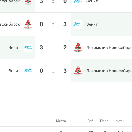
3
:
0
восибирск
Зенит
0
:
3
восибирск
Зенит
3
:
2
Зенит
Локомотив Новосибир
0
:
3
Зенит
Локомотив Новосибир
Место
Заб.
Проп.
Матчи