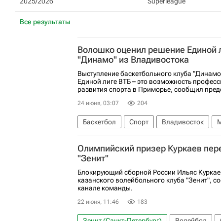
2025/2026
Superleague
Все результаты
Волошко оценил решение Единой л
"Динамо" из Владивостока
Выступление баскетбольного клуба "Динамо
Единой лиге ВТБ – это возможность професс
развития спорта в Приморье, сообщил предс
24 июня, 03:07
204
Баскетбол
Спорт
Владивосток
Олег Кожемяко
Автодор
Московски
Олимпийский призер Куркаев пер
Кубок России по баскетболу (жен.)
Дин
"Зенит"
Единая лига ВТБ
Блокирующий сборной России Ильяс Куркае
казанского волейбольного клуба "Зенит", с
канале команды.
22 июня, 11:46
183
Зенит (Санкт-Петербург)
Волейбол