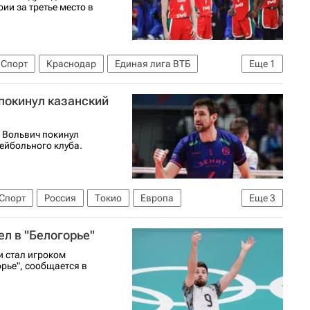
ии за третье место в
Спорт
Краснодар
Единая лига ВТБ
Еще
1
покинул казанский
 Вольвич покинул
лейбольного клуба.
Спорт
Россия
Токио
Европа
Еще
3
Александр Волков
л в "Белогорье"
и стал игроком
рье", сообщается в