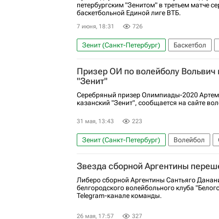
петербургским "Зенитом" в третьем матче сер
баскетбольной Единой лиге ВТБ.
7 июня, 18:31
726
Зенит (Санкт-Петербург)
Баскетбол
ПБК Локомотив-Кубань
Призер ОИ по волейболу Вольвич 
"Зенит"
Серебряный призер Олимпиады-2020 Артем
казанский "Зенит", сообщается на сайте во
31 мая, 13:43
223
Зенит (Санкт-Петербург)
Волейбол
Артём Вольвич
Максим Михайлов
Звезда сборной Аргентины переше
Либеро сборной Аргентины Сантьяго Данан
белгородского волейбольного клуба "Белого
Telegram-канале команды.
26 мая, 17:57
327