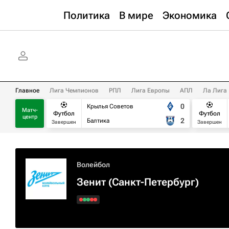
Политика
В мире
Экономика
Главное
Лига Чемпионов
РПЛ
Лига Европы
АПЛ
Ла Лига
0
Крылья Советов
Матч-
Футбол
Футбол
центр
2
Балтика
Завершен
Завершен
Волейбол
Зенит (Санкт-Петербург)