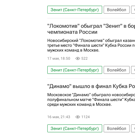
Зенит (Санкт-Петербург)
Волейбол
Белогорье (Белгород)
Токио
Факел 
"Локомотив" обыграл "Зенит" в бо
Суперкубок России по волейболу
чемпионата России
Новосибирский "Локомотив" обыграл казанск
третье место "Финала шести" Кубка России 
мужских команд в Москве.
17 мая, 18:50
522
Зенит (Санкт-Петербург)
Волейбол
Кубок России по волейболу среди мужчин
"Динамо" вышло в финал Кубка Ро
Кубок России по волейболу среди женщин
Московское "Динамо" обыграло новосибирс
полуфинальном матче "Финала шести" Кубка
среди мужских команд в Москве.
16 мая, 21:43
1124
Зенит (Санкт-Петербург)
Волейбол