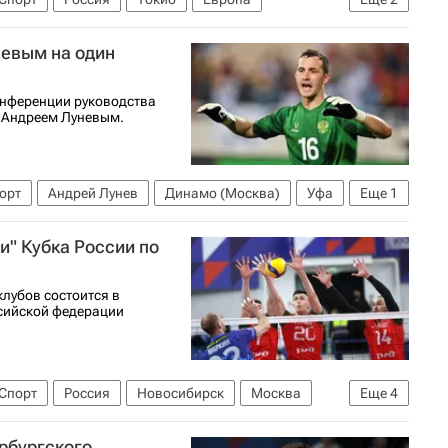
невым на один
онференции руководства
м Андреем Луневым.
орт
Андрей Лунев
Динамо (Москва)
Уфа
Еще
1
олу)
" Кубка России по
клубов состоится в
ссийской федерации
Спорт
Россия
Новосибирск
Москва
Еще
4
В)
Локомотив (Калининград)
рбургского