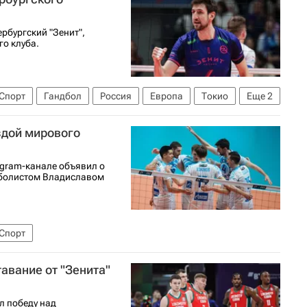
ейболу среди женщин
рбургский "Зенит",
го клуба.
Спорт
Гандбол
Россия
Европа
Токио
Еще
2
здой мирового
egram-канале объявил о
йболистом Владиславом
Спорт
авание от "Зенита"
л победу над