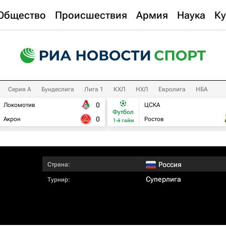
Общество
Происшествия
Армия
Наука
Ку
Серия А
Бундеслига
Лига 1
КХЛ
НХЛ
Евролига
НБА
0
Локомотив
ЦСКА
Футбол
0
Акрон
Ростов
1-й тайм
Россия
Страна:
Суперлига
Турнир: