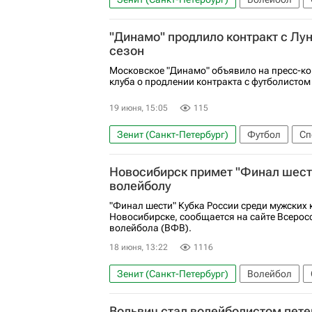
Лига Наций
Локомотив (Калининград)
"Динамо" продлило контракт с Лу
сезон
Московское "Динамо" объявило на пресс-к
клуба о продлении контракта с футболисто
19 июня, 15:05
115
Зенит (Санкт-Петербург)
Футбол
Сп
РПЛ 2026-2027 (Чемпионат России по футб
Новосибирск примет "Финал шести
волейболу
"Финал шести" Кубка России среди мужских 
Новосибирске, сообщается на сайте Всеро
волейбола (ВФВ).
18 июня, 13:22
1116
Зенит (Санкт-Петербург)
Волейбол
Всероссийская федерация волейбола (ВФ
Вольвич стал волейболистом пете