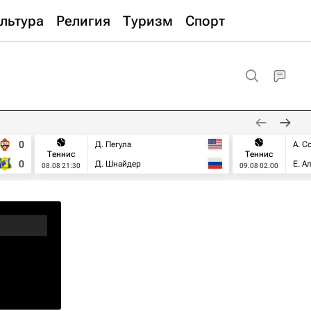
льтура
Религия
Туризм
Спорт
0
Д. Пегула
А. С
Теннис
Теннис
0
Д. Шнайдер
Е. А
08.08 21:30
09.08 02:00