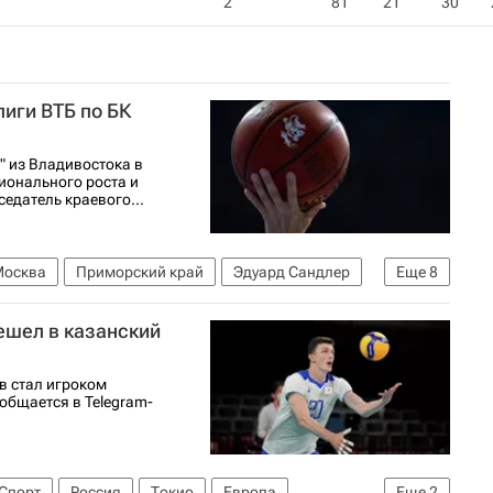
2
81
21
30
иги ВТБ по БК
" из Владивостока в
ионального роста и
едатель краевого...
Москва
Приморский край
Эдуард Сандлер
Еще
8
й авиационный институт
ешел в казанский
амо (Москва)
БК Астана
БК Автодор
в стал игроком
ообщается в Telegram-
Спорт
Россия
Токио
Европа
Еще
2