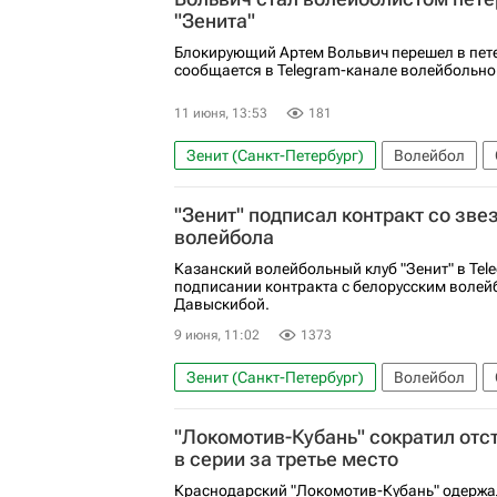
Динамо (Москва)
Кубок России по вол
"Зенита"
Блокирующий Артем Вольвич перешел в пете
сообщается в Telegram-канале волейбольно
11 июня, 13:53
181
Зенит (Санкт-Петербург)
Волейбол
Артём Вольвич
Лига Наций
"Зенит" подписал контракт со зве
волейбола
Казанский волейбольный клуб "Зенит" в Tel
подписании контракта с белорусским воле
Давыскибой.
9 июня, 11:02
1373
Зенит (Санкт-Петербург)
Волейбол
"Локомотив-Кубань" сократил отст
в серии за третье место
Краснодарский "Локомотив-Кубань" одержа