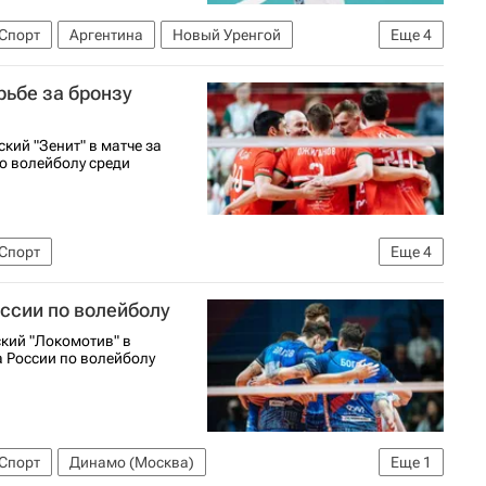
Спорт
Аргентина
Новый Уренгой
Еще
4
(Новый Уренгой)
рьбе за бронзу
ий "Зенит" в матче за
по волейболу среди
Спорт
Еще
4
Локомотив (Новосибирск)
ссии по волейболу
Динамо (Москва)
кий "Локомотив" в
 России по волейболу
Спорт
Динамо (Москва)
Еще
1