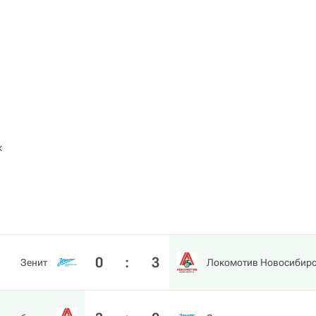
к
0
:
3
Зенит
Локомотив Новосибир