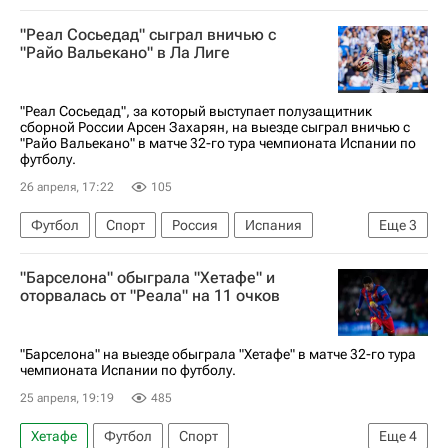
Фабио Челестини
Хосе Бордалас
"Реал Сосьедад" сыграл вничью с
ПФК ЦСКА
Суперкубок России по футболу
"Райо Вальекано" в Ла Лиге
Зенит
Марко Николич
Кубок России по футболу
"Реал Сосьедад", за который выступает полузащитник
сборной России Арсен Захарян, на выезде сыграл вничью с
"Райо Вальекано" в матче 32-го тура чемпионата Испании по
футболу.
26 апреля, 17:22
105
Футбол
Спорт
Россия
Испания
Еще
3
Мадрид
Микель Оярсабаль
"Барселона" обыграла "Хетафе" и
Чемпионат Испании по футболу
оторвалась от "Реала" на 11 очков
"Барселона" на выезде обыграла "Хетафе" в матче 32-го тура
чемпионата Испании по футболу.
25 апреля, 19:19
485
Хетафе
Футбол
Спорт
Еще
4