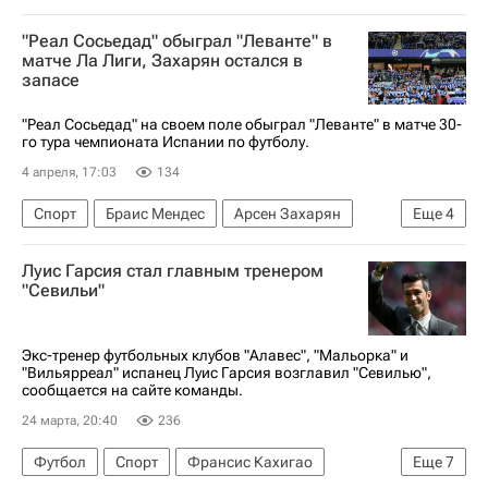
Лука Сучич
Лукас Бойе
Антонио Сивера
"Реал Сосьедад" обыграл "Леванте" в
Реал Мадрид
Алавес
матче Ла Лиги, Захарян остался в
запасе
Чемпионат Испании по футболу
"Реал Сосьедад" на своем поле обыграл "Леванте" в матче 30-
го тура чемпионата Испании по футболу.
4 апреля, 17:03
134
Спорт
Браис Мендес
Арсен Захарян
Еще
4
Реал Сосьедад
Леванте
Алавес
Луис Гарсия стал главным тренером
Чемпионат Испании по футболу
"Севильи"
Экс-тренер футбольных клубов "Алавес", "Мальорка" и
"Вильярреал" испанец Луис Гарсия возглавил "Севилью",
сообщается на сайте команды.
24 марта, 20:40
236
Футбол
Спорт
Франсис Кахигао
Еще
7