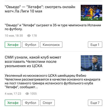
Маркус Рэшфорд
Рафинья (1987)
"Овьедо" — "Хетафе": смотреть онлайн
Барселона
Реал Мадрид
Ферран Торрес
матч Ла Лиги 10 мая
Чемпионат Испании по футболу
"Овьедо" и "Хетафе" сыграют в 35-м туре чемпионата Испании
по футболу.
10 мая, 18:30
178
Хетафе
Футбол
Кинопоиск
Еще
1
Чемпионат Испании по футболу
СМИ узнали, какой клуб может
возглавить Челестини после
увольнения из ЦСКА
Уволенный из московского ЦСКА швейцарец Фабио
Челестини рассматривается в качестве основного кандидата
на пост главного тренера испанского футбольного клуба
"Хетафе", сообщает...
4 мая, 17:23
1055
Хетафе
Футбол
Спорт
Еще
7