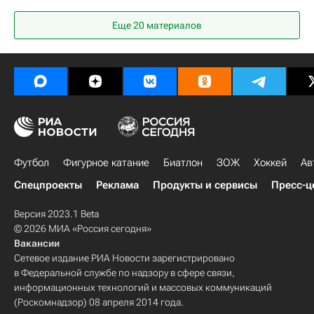
Атлетико (Мадрид)
Тоттенхэм Хотспур
Еще 20 материалов
Чемпионат Испании по футболу
Лига чемпионов УЕФА 2026-2027
Футбол
Фигурное катание
Биатлон
ЗОЖ
Хоккей
Ав
Спецпроекты
Реклама
Продукты и сервисы
Пресс-ц
Версия 2023.1 Beta
© 2026 МИА «Россия сегодня»
Вакансии
Сетевое издание РИА Новости зарегистрировано
в Федеральной службе по надзору в сфере связи,
информационных технологий и массовых коммуникаций
(Роскомнадзор) 08 апреля 2014 года.