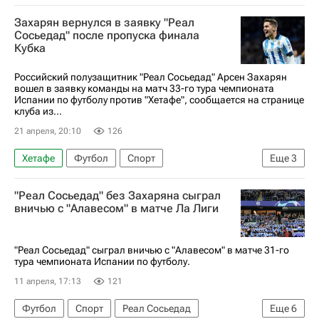
Реал Сосьедад
Захарян вернулся в заявку "Реал
Чемпионат Испании по футболу
Сосьедад" после пропуска финала
Кубка
Российский полузащитник "Реал Сосьедад" Арсен Захарян
вошел в заявку команды на матч 33-го тура чемпионата
Испании по футболу против "Хетафе", сообщается на странице
клуба из...
21 апреля, 20:10
126
Хетафе
Футбол
Спорт
Еще
3
Чемпионат Испании по футболу
"Реал Сосьедад" без Захаряна сыграл
Арсен Захарян
Реал Сосьедад
вничью с "Алавесом" в матче Ла Лиги
"Реал Сосьедад" сыграл вничью с "Алавесом" в матче 31-го
тура чемпионата Испании по футболу.
11 апреля, 17:13
121
Футбол
Спорт
Реал Сосьедад
Еще
6