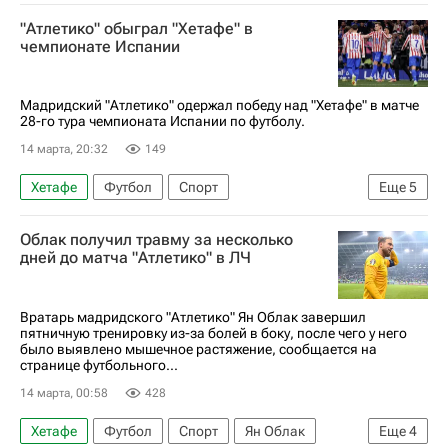
Карлос Карседо
Аль-Шабаб
Луис Гарсия
"Атлетико" обыграл "Хетафе" в
Севилья
Алавес
Мальорка
чемпионате Испании
Чемпионат Испании по футболу
Мадридский "Атлетико" одержал победу над "Хетафе" в матче
28-го тура чемпионата Испании по футболу.
14 марта, 20:32
149
Хетафе
Футбол
Спорт
Еще
5
Чемпионат Испании по футболу
Облак получил травму за несколько
Науэль Молина
Атлетико (Мадрид)
дней до матча "Атлетико" в ЛЧ
Реал Мадрид
Бильбао
Вратарь мадридского "Атлетико" Ян Облак завершил
пятничную тренировку из-за болей в боку, после чего у него
было выявлено мышечное растяжение, сообщается на
странице футбольного...
14 марта, 00:58
428
Хетафе
Футбол
Спорт
Ян Облак
Еще
4