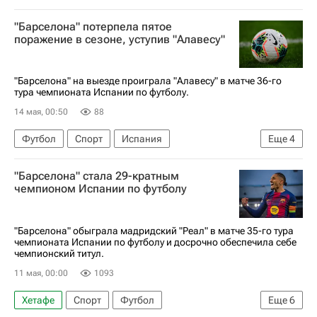
Арсен Захарян
Сельта
Барселона
"Барселона" потерпела пятое
Чемпионат Испании по футболу
поражение в сезоне, уступив "Алавесу"
Лига чемпионов УЕФА 2026-2027
"Барселона" на выезде проиграла "Алавесу" в матче 36-го
тура чемпионата Испании по футболу.
14 мая, 00:50
88
Футбол
Спорт
Испания
Еще
4
Чемпионат Испании по футболу
Барселона
"Барселона" стала 29-кратным
Алавес
Реал Мадрид
чемпионом Испании по футболу
"Барселона" обыграла мадридский "Реал" в матче 35-го тура
чемпионата Испании по футболу и досрочно обеспечила себе
чемпионский титул.
11 мая, 00:00
1093
Хетафе
Спорт
Футбол
Еще
6