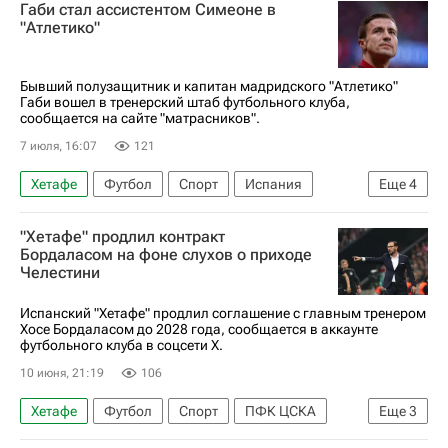
Габи стал ассистентом Симеоне в
Чемпионат Франции по футболу (Лига 1)
"Атлетико"
Бывший полузащитник и капитан мадридского "Атлетико"
Габи вошел в тренерский штаб футбольного клуба,
сообщается на сайте "матрасников".
7 июля, 16:07
121
Хетафе
Футбол
Спорт
Испания
Еще
4
Диего Симеоне
Габи
Атлетико (Мадрид)
"Хетафе" продлил контракт
Реал Сарагоса
Бордаласом на фоне слухов о приходе
Челестини
Испанский "Хетафе" продлил соглашение с главным тренером
Хосе Бордаласом до 2028 года, сообщается в аккаунте
футбольного клуба в соцсети X.
10 июня, 21:19
106
Хетафе
Футбол
Спорт
ПФК ЦСКА
Еще
3
Фабио Челестини
Хосе Бордалас