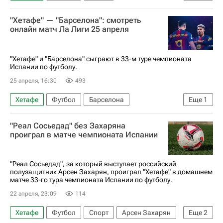
Маркус Рэшфорд
Барселона
Реал Мадрид
"Хетафе" — "Барселона": смотреть
Чемпионат Испании по футболу
онлайн матч Ла Лиги 25 апреля
"Хетафе" и "Барселона" сыграют в 33-м туре чемпионата
Испании по футболу.
25 апреля, 16:30
493
Хетафе
Футбол
Барселона
Еще
1
Чемпионат Испании по футболу
"Реал Сосьедад" без Захаряна
проиграл в матче чемпионата Испании
"Реал Сосьедад", за который выступает российский
полузащитник Арсен Захарян, проиграл "Хетафе" в домашнем
матче 33-го тура чемпионата Испании по футболу.
22 апреля, 23:09
114
Хетафе
Футбол
Спорт
Арсен Захарян
Еще
2