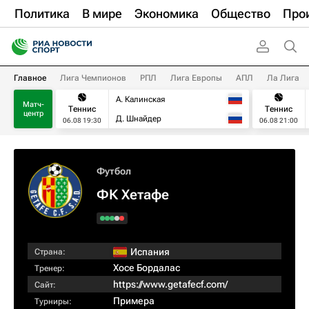
Политика
В мире
Экономика
Общество
Про
Главное
Лига Чемпионов
РПЛ
Лига Европы
АПЛ
Ла Лига
А. Калинская
Матч-
Теннис
Теннис
центр
Д. Шнайдер
06.08 19:30
06.08 21:00
Футбол
ФК Хетафе
Испания
Страна:
Хосе Бордалас
Тренер:
https://www.getafecf.com/
Сайт:
Примера
Турниры: