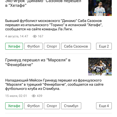
Экс-игрок "Динамо" Сазонов перешел
в "Хетафе"
Бывший футболист московского "Динамо" Саба Сазонов
перешел из итальянского "Торино" в испанский "Хетафе",
сообщается на сайте команды Ла Лиги.
4 августа, 14:47
167
Хетафе
Футбол
Спорт
Саба Сазонов
Еще
2
Динамо Москва
Торино
Гринвуд перешел из "Марселя" в
"Фенербахче"
Нападающий Мейсон Гринвуд перешел из французского
"Марселя" в турецкий "Фенербахче", сообщается на сайте
футбольного клуба из Стамбула.
15 июля, 02:01
439
Хетафе
Футбол
Спорт
Стамбул
Еще
4
Франция
Мейсон Гринвуд
Фенербахче