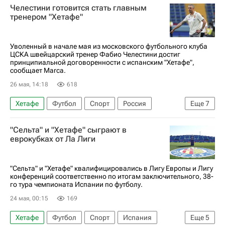
Челестини готовится стать главным
Чемпионат Испании по футболу
тренером "Хетафе"
Уволенный в начале мая из московского футбольного клуба
ЦСКА швейцарский тренер Фабио Челестини достиг
принципиальной договоренности с испанским "Хетафе",
сообщает Marca.
26 мая, 14:18
618
Хетафе
Футбол
Спорт
Россия
Еще
7
Фабио Челестини
Хосе Бордалас
"Сельта" и "Хетафе" сыграют в
Марко Николич
ПФК ЦСКА
Базель
еврокубках от Ла Лиги
Чемпионат Испании по футболу
Суперкубок России по футболу
"Сельта" и "Хетафе" квалифицировались в Лигу Европы и Лигу
конференций соответственно по итогам заключительного, 38-
го тура чемпионата Испании по футболу.
24 мая, 00:15
169
Хетафе
Футбол
Спорт
Испания
Еще
5