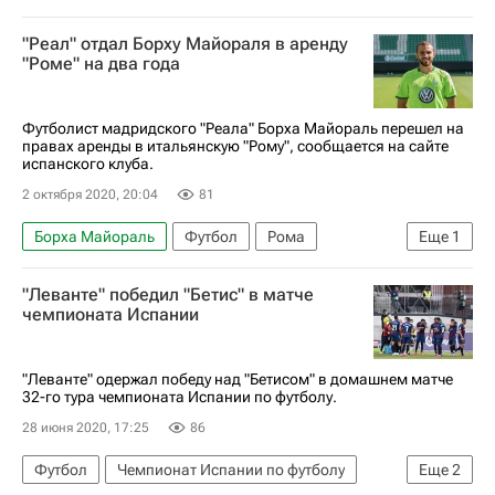
Генрих Мхитарян
Рома
Верона
"Реал" отдал Борху Майораля в аренду
Эбрима Колли
"Роме" на два года
Футболист мадридского "Реала" Борха Майораль перешел на
правах аренды в итальянскую "Рому", сообщается на сайте
испанского клуба.
2 октября 2020, 20:04
81
Борха Майораль
Футбол
Рома
Еще
1
Реал Мадрид
"Леванте" победил "Бетис" в матче
чемпионата Испании
"Леванте" одержал победу над "Бетисом" в домашнем матче
32-го тура чемпионата Испании по футболу.
28 июня 2020, 17:25
86
Футбол
Чемпионат Испании по футболу
Еще
2