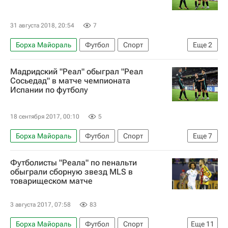
31 августа 2018, 20:54
7
Борха Майораль
Футбол
Спорт
Еще
2
Леванте
Реал Мадрид
Мадридский "Реал" обыграл "Реал
Сосьедад" в матче чемпионата
Испании по футболу
18 сентября 2017, 00:10
5
Борха Майораль
Футбол
Спорт
Еще
7
Чемпионат Испании по футболу
Футболисты "Реала" по пенальти
Лига Европы УЕФА 2026-2027
Реал Сосьедад
обыграли сборную звезд MLS в
товарищеском матче
Зенит
Реал Мадрид
Кевин Родригес
Гарет Бэйл
3 августа 2017, 07:58
83
Борха Майораль
Футбол
Спорт
Еще
11