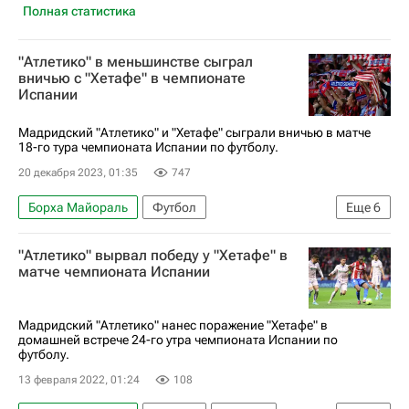
Полная статистика
"Атлетико" в меньшинстве сыграл
вничью с "Хетафе" в чемпионате
Испании
Мадридский "Атлетико" и "Хетафе" сыграли вничью в матче
18-го тура чемпионата Испании по футболу.
20 декабря 2023, 01:35
747
Борха Майораль
Футбол
Еще
6
Антуан Гризманн
Альваро Мората
"Атлетико" вырвал победу у "Хетафе" в
Атлетико (Мадрид)
Хетафе
Севилья
матче чемпионата Испании
Чемпионат Испании по футболу
Мадридский "Атлетико" нанес поражение "Хетафе" в
домашней встрече 24-го утра чемпионата Испании по
футболу.
13 февраля 2022, 01:24
108