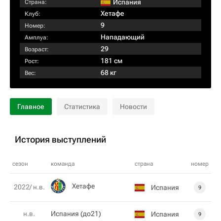
Испания
Страна:
Хетафе
Клуб:
9
Номер:
Нападающий
Амплуа:
29
Возраст:
181 см
Рост:
68 кг
Вес:
Главное
Статистика
Новости
История выступлений
сезон
команда
страна
номер
Хетафе
2022/ н.в.
Испания
9
н.в.
Испания (до21)
Испания
9