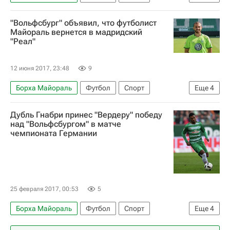
товарищеские матчи
"Вольфсбург" объявил, что футболист
Major League Soccer 2025
Реал Мадрид
Майораль вернется в мадридский
"Реал"
Джовани дос Сантос
Майкл Брэдли
Себастьян Джовинко
Давид Вилья
12 июня 2017, 23:48
9
Джози Алтидор
Тим Ховард
Кака
Борха Майораль
Футбол
Спорт
Еще
4
Бастиан Швайнштайгер
Чемпионат Испании по футболу
Бундеслига
Дубль Гнабри принес "Вердеру" победу
Реал Мадрид
Вольфсбург
над "Вольфсбургом" в матче
чемпионата Германии
25 февраля 2017, 00:53
5
Борха Майораль
Футбол
Спорт
Еще
4
Бундеслига
Вердер
Вольфсбург