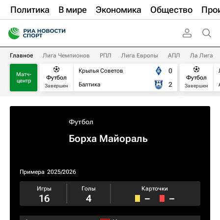
Политика
В мире
Экономика
Общество
Про
Главное
Лига Чемпионов
РПЛ
Лига Европы
АПЛ
Ла Лига
0
Крылья Советов
Матч-
Футбол
Футбол
центр
2
Балтика
Завершен
Завершен
Футбол
Борха Майораль
Примера
2025/2026
Игры
Голы
Карточки
16
4
–
–