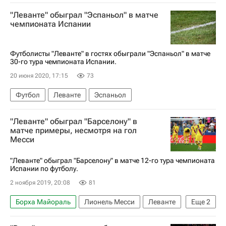
Леванте
Бетис
"Леванте" обыграл "Эспаньол" в матче
чемпионата Испании
Футболисты "Леванте" в гостях обыграли "Эспаньол" в матче
30-го тура чемпионата Испании.
20 июня 2020, 17:15
73
Футбол
Леванте
Эспаньол
"Леванте" обыграл "Барселону" в
матче примеры, несмотря на гол
Месси
"Леванте" обыграл "Барселону" в матче 12-го тура чемпионата
Испании по футболу.
2 ноября 2019, 20:08
81
Борха Майораль
Лионель Месси
Леванте
Еще
2
Барселона
Чемпионат Испании по футболу