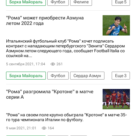
Борха Майораль
Футбол
Фелипе
Еще
5
Атлетико (Мадрид)
Хетафе
Анхель Корреа
"Рома" может приобрести Азмуна
Марио Эрмосо
Энес Унал
летом 2022 года
Итальянский футбольный клуб "Рома" хочет подписать
контракт с нападающим петербургского "Зенита" Сердаром
Азмуном летом следующего года, сообщает Football Italia со
ссылкой на...
5 сентября 2021, 17:04
261
Борха Майораль
Футбол
Сердар Азмун
Еще
3
Рома
Зенит
Байер 04
"Рома" разгромила "Кротоне" в матче
серии А
"Рома" на своем поле крупно обыграла "Кротоне" в матче 35-
го тура чемпионата Италии по футболу.
9 мая 2021, 21:01
164