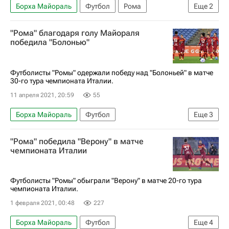
Борха Майораль
Футбол
Рома
Еще
2
Кротоне
Лоренцо Пеллегрини
"Рома" благодаря голу Майораля
победила "Болонью"
Футболисты "Ромы" одержали победу над "Болоньей" в матче
30-го тура чемпионата Италии.
11 апреля 2021, 20:59
55
Борха Майораль
Футбол
Еще
3
Серия А 2026-2027 (Чемпионат Италии по футболу)
"Рома" победила "Верону" в матче
Рома
Болонья
чемпионата Италии
Футболисты "Ромы" обыграли "Верону" в матче 20-го тура
чемпионата Италии.
1 февраля 2021, 00:48
227
Борха Майораль
Футбол
Еще
4