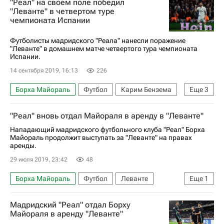
"Реал" на своем поле победил
"Леванте" в четвертом туре
чемпионата Испании
Футболисты мадридского "Реала" нанесли поражение
"Леванте" в домашнем матче четвертого тура чемпионата
Испании.
14 сентября 2019, 16:13
226
Борха Майораль
Футбол
Карим Бензема
Еще
3
Леванте
Реал Мадрид
"Реал" вновь отдал Майораля в аренду в "Леванте"
Чемпионат Испании по футболу
Нападающий мадридского футбольного клуба "Реал" Борха
Майораль продолжит выступать за "Леванте" на правах
аренды.
29 июля 2019, 23:42
48
Борха Майораль
Футбол
Леванте
Еще
1
Реал Мадрид
Мадридский "Реал" отдал Борху
Майораля в аренду "Леванте"