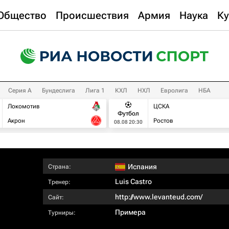
Общество
Происшествия
Армия
Наука
Ку
Серия А
Бундеслига
Лига 1
КХЛ
НХЛ
Евролига
НБА
Локомотив
ЦСКА
Футбол
Акрон
Ростов
08.08 20:30
Испания
Страна:
Luis Castro
Тренер:
http://www.levanteud.com/
Сайт:
Примера
Турниры: