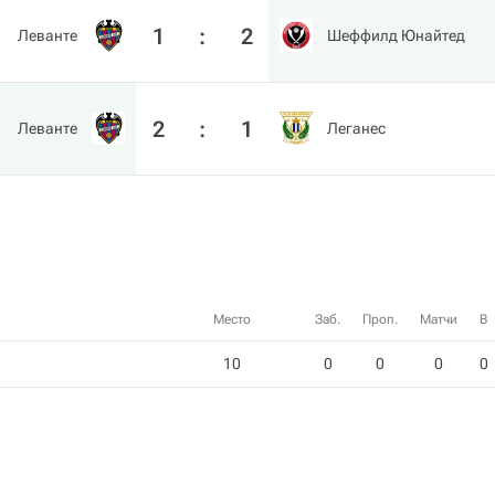
1
:
2
Леванте
Шеффилд Юнайтед
2
:
1
Леванте
Леганес
Место
Заб.
Проп.
Матчи
В
10
0
0
0
0