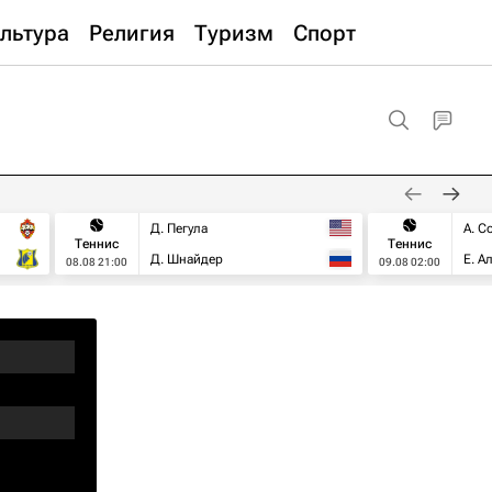
льтура
Религия
Туризм
Спорт
Д. Пегула
А. С
Теннис
Теннис
Д. Шнайдер
Е. А
08.08 21:00
09.08 02:00