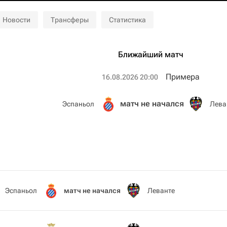
Новости
Трансферы
Статистика
Ближайший матч
Примера
16.08.2026 20:00
матч не начался
Эспаньол
Лева
Эспаньол
матч не начался
Леванте