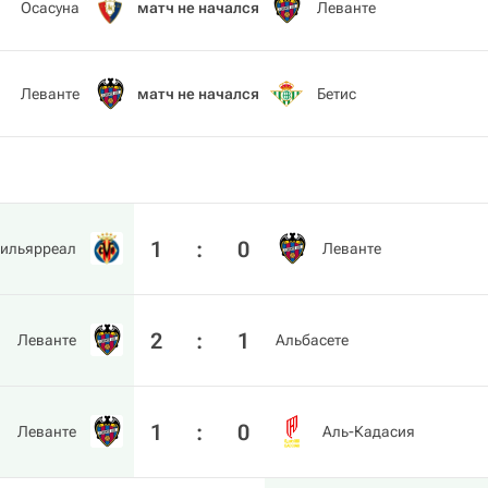
Осасуна
матч не начался
Леванте
Леванте
матч не начался
Бетис
1
:
0
ильярреал
Леванте
2
:
1
Леванте
Альбасете
1
:
0
Леванте
Аль-Кадасия