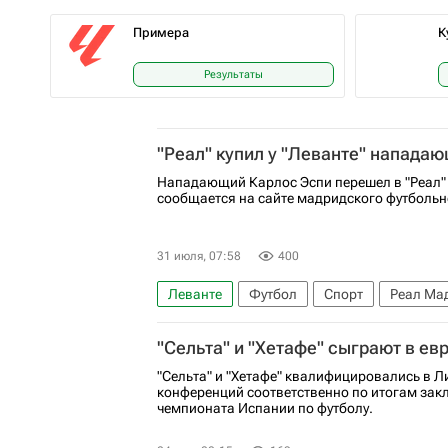
Примера
К
Результаты
"Реал" купил у "Леванте" напада
Нападающий Карлос Эспи перешел в "Реал" 
сообщается на сайте мадридского футбольн
31 июля, 07:58
400
Леванте
Футбол
Спорт
Реал Ма
"Сельта" и "Хетафе" сыграют в ев
"Сельта" и "Хетафе" квалифицировались в Л
конференций соответственно по итогам закл
чемпионата Испании по футболу.