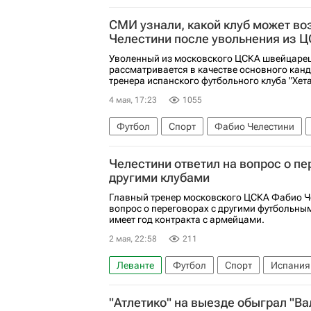
Борха Иглесиас
Сельта
СМИ узнали, какой клуб может во
Челестини после увольнения из 
Уволенный из московского ЦСКА швейцаре
рассматривается в качестве основного канд
тренера испанского футбольного клуба "Хета
4 мая, 17:23
1055
Футбол
Спорт
Фабио Челестини
Суперкубок России по футболу
Зенит
Челестини ответил на вопрос о пе
другими клубами
Главный тренер московского ЦСКА Фабио Че
вопрос о переговорах с другими футбольным
имеет год контракта с армейцами.
2 мая, 22:58
211
Леванте
Футбол
Спорт
Испания
Кубок России по футболу
Зенит
РПЛ
"Атлетико" на выезде обыграл "В
Чемпионат Испании по футболу