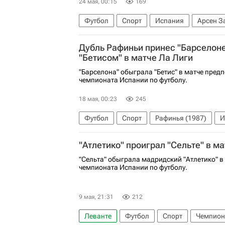
24 мая, 00:15
169
Футбол
Спорт
Испания
Арсен З
Чемпионат Испании по футболу
Лига ч
Дубль Рафиньи принес "Барселоне
"Бетисом" в матче Ла Лиги
"Барселона" обыграла "Бетис" в матче предп
чемпионата Испании по футболу.
18 мая, 00:23
245
Футбол
Спорт
Рафинья (1987)
И
Бетис
Валенсия
Чемпионат Испании
"Атлетико" проиграл "Сельте" в м
"Сельта" обыграла мадридский "Атлетико" в 
чемпионата Испании по футболу.
9 мая, 21:31
212
Леванте
Футбол
Спорт
Чемпион