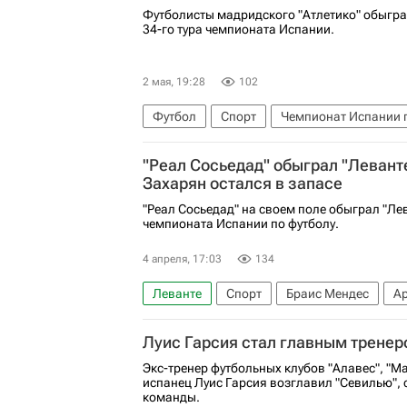
Футболисты мадридского "Атлетико" обыгра
34-го тура чемпионата Испании.
2 мая, 19:28
102
Футбол
Спорт
Чемпионат Испании 
Вильярреал
"Реал Сосьедад" обыграл "Леванте
Захарян остался в запасе
"Реал Сосьедад" на своем поле обыграл "Лев
чемпионата Испании по футболу.
4 апреля, 17:03
134
Леванте
Спорт
Браис Мендес
А
Чемпионат Испании по футболу
Луис Гарсия стал главным тренер
Экс-тренер футбольных клубов "Алавес", "М
испанец Луис Гарсия возглавил "Севилью", 
команды.