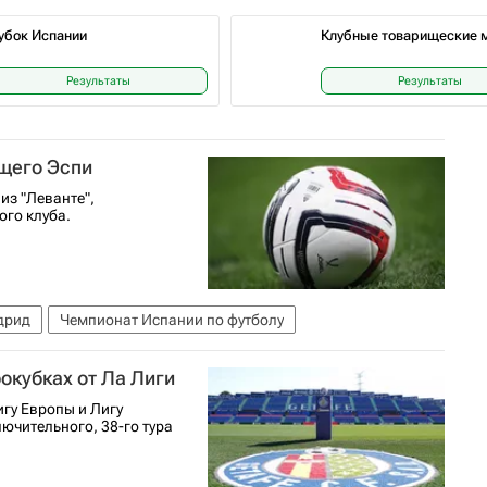
убок Испании
Клубные товарищеские 
Результаты
Результаты
ющего Эспи
из "Леванте",
ого клуба.
дрид
Чемпионат Испании по футболу
рокубках от Ла Лиги
игу Европы и Лигу
ючительного, 38-го тура