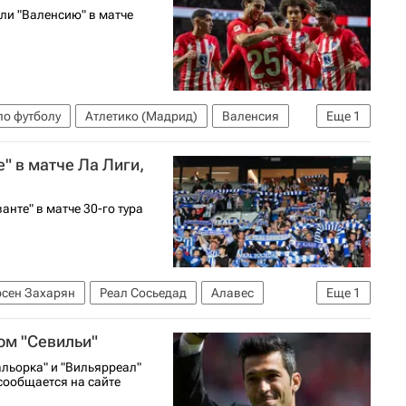
ли "Валенсию" в матче
по футболу
Атлетико (Мадрид)
Валенсия
Еще
1
" в матче Ла Лиги,
анте" в матче 30-го тура
рсен Захарян
Реал Сосьедад
Алавес
Еще
1
ом "Севильи"
альорка" и "Вильярреал"
сообщается на сайте