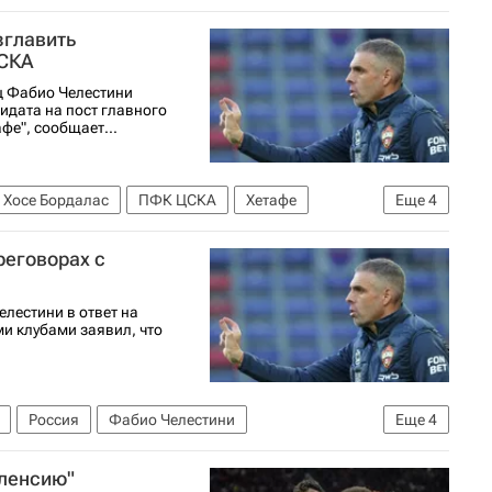
зглавить
ЦСКА
ц Фабио Челестини
идата на пост главного
фе", сообщает...
Хосе Бордалас
ПФК ЦСКА
Хетафе
Еще
4
Марко Николич
Кубок России по футболу
реговорах с
лестини в ответ на
и клубами заявил, что
Россия
Фабио Челестини
Еще
4
 2026-2027 (Чемпионат России по футболу)
аленсию"