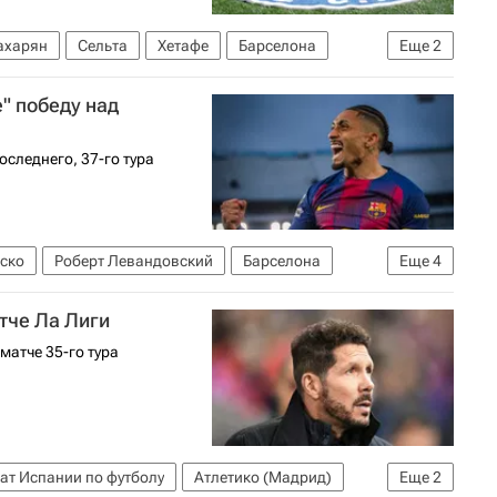
ахарян
Сельта
Хетафе
Барселона
Еще
2
емпионов УЕФА 2026-2027
" победу над
оследнего, 37-го тура
ско
Роберт Левандовский
Барселона
Еще
4
 по футболу
Лига чемпионов УЕФА 2026-2027
атче Ла Лиги
матче 35-го тура
ат Испании по футболу
Атлетико (Мадрид)
Еще
2