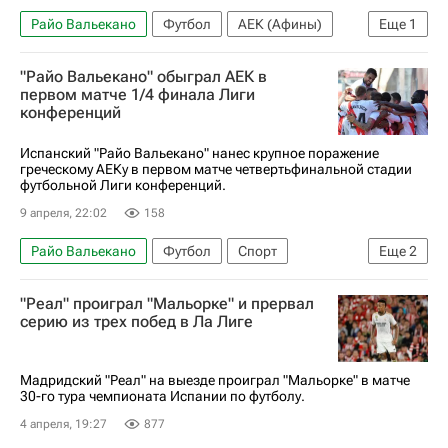
Райо Вальекано
Футбол
АЕК (Афины)
Еще
1
Анонсы и трансляции матчей
"Райо Вальекано" обыграл АЕК в
первом матче 1/4 финала Лиги
конференций
Испанский "Райо Вальекано" нанес крупное поражение
греческому АЕКу в первом матче четвертьфинальной стадии
футбольной Лиги конференций.
9 апреля, 22:02
158
Райо Вальекано
Футбол
Спорт
Еще
2
Унаи Лопес
АЕК (Афины)
"Реал" проиграл "Мальорке" и прервал
серию из трех побед в Ла Лиге
Мадридский "Реал" на выезде проиграл "Мальорке" в матче
30-го тура чемпионата Испании по футболу.
4 апреля, 19:27
877