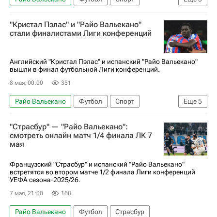
Союз европейских футбольных ассоциаций (УЕФА)
"Кристал Пэлас" и "Райо Вальекано"
Страсбур
Кристал Пэлас
стали финалистами Лиги конференций
Лига чемпионов УЕФА 2026-2027
АПЛ 2026-2027 (Чемпионат Англии по футболу)
Английский "Кристал Пэлас" и испанский "Райо Вальекано"
вышли в финал футбольной Лиги конференций.
8 мая, 00:00
351
Райо Вальекано
Футбол
Спорт
Еще
5
Исмаила Сарр
Кристал Пэлас
Шахтер
"Страсбур" — "Райо Вальекано":
Лига конференций
Страсбур
смотреть онлайн матч 1/4 финала ЛК 7
мая
Французский "Страсбур" и испанский "Райо Вальекано"
встретятся во втором матче 1/2 финала Лиги конференций
УЕФА сезона-2025/26.
7 мая, 21:00
168
Райо Вальекано
Футбол
Страсбур