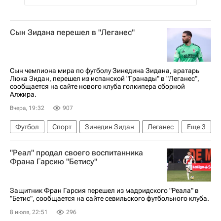
Сын Зидана перешел в "Леганес"
Сын чемпиона мира по футболу Зинедина Зидана, вратарь
Люка Зидан, перешел из испанской "Гранады" в "Леганес",
сообщается на сайте нового клуба голкипера сборной
Алжира.
Вчера, 19:32
907
Футбол
Спорт
Зинедин Зидан
Леганес
Еще
3
Гранада
Реал Мадрид
Сегунда
"Реал" продал своего воспитанника
Франа Гарсию "Бетису"
Защитник Фран Гарсия перешел из мадридского "Реала" в
"Бетис", сообщается на сайте севильского футбольного клуба.
8 июля, 22:51
296