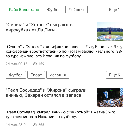
Райо Вальекано
Футбол
Лейпциг
Еще
1
Кристал Пэлас
"Сельта" и "Хетафе" сыграют в
еврокубках от Ла Лиги
"Сельта" и "Хетафе" квалифицировались в Лигу Европы и Лигу
конференций соответственно по итогам заключительного, 38-
го тура чемпионата Испании по футболу.
24 мая, 00:15
169
Футбол
Спорт
Испания
Еще
6
Арсен Захарян
Сельта
Хетафе
"Реал Сосьедад" и "Жирона" сыграли
Барселона
Чемпионат Испании по футболу
вничью, Захарян остался в запасе
Лига чемпионов УЕФА 2026-2027
"Реал Сосьедад" сыграл вничью с "Жироной" в матче 36-го
тура чемпионата Испании по футболу.
14 мая, 23:04
265