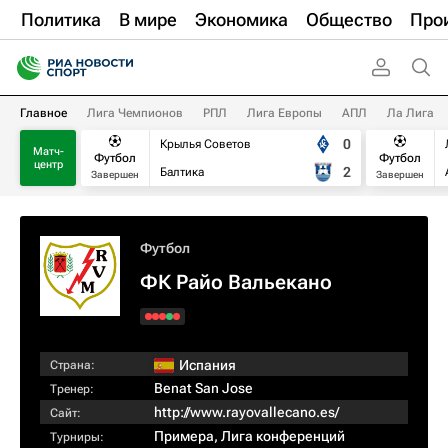
Политика
В мире
Экономика
Общество
Про
Главное
Лига Чемпионов
РПЛ
Лига Европы
АПЛ
Ла Лига
0
Крылья Советов
Матч-
Футбол
Футбол
центр
2
Балтика
Завершен
Завершен
Футбол
ФК Райо Вальекано
Испания
Страна:
Benat San Jose
Тренер:
http://www.rayovallecano.es/
Сайт:
Примера
,
Лига конференций
Турниры: