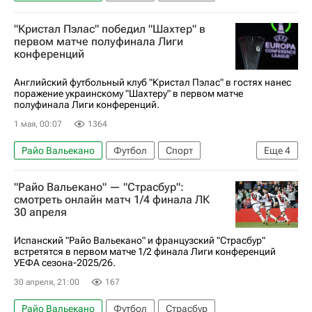
"Кристал Пэлас" победил "Шахтер" в
первом матче полуфинала Лиги
конференций
Английский футбольный клуб "Кристал Пэлас" в гостях нанес
поражение украинскому "Шахтеру" в первом матче
полуфинала Лиги конференций.
1 мая, 00:07
1364
Райо Вальекано
Футбол
Спорт
Еще
4
Исмаила Сарр
Даити Камада
"Райо Вальекано" — "Страсбур":
Кристал Пэлас
Шахтер
смотреть онлайн матч 1/4 финала ЛК
30 апреля
Испанский "Райо Вальекано" и французский "Страсбур"
встретятся в первом матче 1/2 финала Лиги конференций
УЕФА сезона-2025/26.
30 апреля, 21:00
167
Райо Вальекано
Футбол
Страсбур