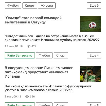
Футбол
Спорт
Жирона
Еще
6
Кристиан Стуани
Арсен Захарян
"Овьедо" стал первой командой,
Реал Сосьедад
Жирона
Реал Мадрид
вылетевшей в Сегунду
Чемпионат Испании по футболу
"Овьедо" лишился шансов на сохранение места в высшем
дивизионе чемпионата Испании по футболу на сезон-2026/27.
12 мая, 01:18
427
Райо Вальекано
Футбол
Спорт
Еще
4
Испания
Жирона
В следующем сезоне Лиги чемпионов
Чемпионат Испании по футболу
Сегунда
пять команд представят чемпионат
Испании
Пять команд из чемпионата Испании по футболу примут
участие в Лиге чемпионов в сезоне-2026/27.
8 мая, 00:48
656
Райо Вальекано
Футбол
Спорт
Еще
5