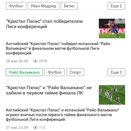
Футбол
Реал Мадрид
Бетис
Еще
2
Лига чемпионов УЕФА 2026-2027
"Кристал Пэлас" стал победителем
Суперкубок Испании
Лиги конференций
Английский "Кристал Пэлас" победил испанский "Райо
Вальекано" в финальном матче футбольной Лиги
конференций.
28 мая, 00:00
2978
Райо Вальекано
Футбол
Спорт
Еще
3
Жан-Филипп Матета
Кристал Пэлас
"Кристал Пэлас" и "Райо Вальекано" не
Лига конференций
забили в первом тайме финала ЛК
Английский "Кристал Пэлас" и испанский "Райо Вальекано"
играют вничью после первого тайма финального матча
футбольной Лиги конференций.
27 мая, 23:09
112