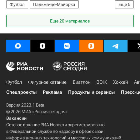
Футбол
Пальма-де-Майорка
Еще
6
Ведат Мурики
Реал Мадрид
Мальорка
Еще 20 материалов
Эдер Милитао
Барселона
Чемпионат Испании по футболу
Футбол
Фигурное катание
Биатлон
ЗОЖ
Хоккей
Ав
Спецпроекты
Реклама
Продукты и сервисы
Пресс-ц
Версия 2023.1 Beta
© 2026 МИА «Россия сегодня»
Вакансии
Сетевое издание РИА Новости зарегистрировано
в Федеральной службе по надзору в сфере связи,
информационных технологий и массовых коммуникаций