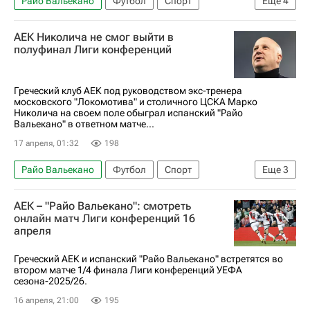
Райо Вальекано
Футбол
Спорт
Еще
4
Кристал Пэлас
Шахтер
Страсбур
АЕК Николича не смог выйти в
Лига конференций
полуфинал Лиги конференций
Греческий клуб АЕК под руководством экс-тренера
московского "Локомотива" и столичного ЦСКА Марко
Николича на своем поле обыграл испанский "Райо
Вальекано" в ответном матче...
17 апреля, 01:32
198
Райо Вальекано
Футбол
Спорт
Еще
3
Марко Николич
АЕК (Афины)
АЕК – "Райо Вальекано": смотреть
Лига конференций
онлайн матч Лиги конференций 16
апреля
Греческий АЕК и испанский "Райо Вальекано" встретятся во
втором матче 1/4 финала Лиги конференций УЕФА
сезона-2025/26.
16 апреля, 21:00
195