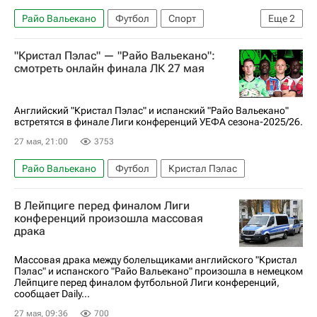
Райо Вальекано
Футбол
Спорт
Еще
2
Кристал Пэлас
Лига конференций
"Кристал Пэлас" — "Райо Вальекано":
смотреть онлайн финала ЛК 27 мая
Английский "Кристал Пэлас" и испанский "Райо Вальекано"
встретятся в финале Лиги конференций УЕФА сезона-2025/26.
27 мая, 21:00
3753
Райо Вальекано
Футбол
Кристал Пэлас
В Лейпциге перед финалом Лиги
конференций произошла массовая
драка
Массовая драка между болельщиками английского "Кристал
Пэлас" и испанского "Райо Вальекано" произошла в немецком
Лейпциге перед финалом футбольной Лиги конференций,
сообщает Daily...
27 мая, 09:36
700