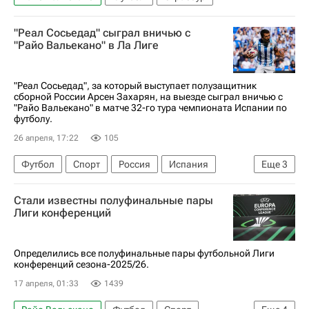
"Реал Сосьедад" сыграл вничью с
"Райо Вальекано" в Ла Лиге
"Реал Сосьедад", за который выступает полузащитник
сборной России Арсен Захарян, на выезде сыграл вничью с
"Райо Вальекано" в матче 32-го тура чемпионата Испании по
футболу.
26 апреля, 17:22
105
Футбол
Спорт
Россия
Испания
Еще
3
Мадрид
Микель Оярсабаль
Стали известны полуфинальные пары
Чемпионат Испании по футболу
Лиги конференций
Определились все полуфинальные пары футбольной Лиги
конференций сезона-2025/26.
17 апреля, 01:33
1439