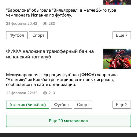
"Барселона" обыграла "Вильярреал" в матче 26-го тура
чемпионата Испании по футболу.
28 февраля, 20:42
283
Футбол
Спорт
Еще
7
Чемпионат Испании по футболу
Ламин Ямаль
ФИФА наложила трансферный бан на
Роберт Левандовский
Райо Вальекано
испанский топ-клуб
Вильярреал
Барселона
Пап Гейе
Международная федерация футбола (ФИФА) запретила
"Атлетику" из Бильбао регистрировать новых игроков,
сообщается на сайте организации.
12 февраля, 22:32
213
Атлетик (Бильбао)
Футбол
Спорт
Еще
2
Международная федерация футбола (ФИФА)
Еще 20 материалов
Чемпионат Испании по футболу