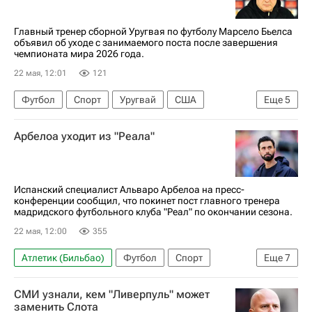
Главный тренер сборной Уругвая по футболу Марсело Бьелса
объявил об уходе с занимаемого поста после завершения
чемпионата мира 2026 года.
22 мая, 12:01
121
Футбол
Спорт
Уругвай
США
Еще
5
Канада
Марсело Бьелса
Лилль
Лацио
Арбелоа уходит из "Реала"
Лидс Юнайтед
Испанский специалист Альваро Арбелоа на пресс-
конференции сообщил, что покинет пост главного тренера
мадридского футбольного клуба "Реал" по окончании сезона.
22 мая, 12:00
355
Атлетик (Бильбао)
Футбол
Спорт
Еще
7
Испания
Альваро Арбелоа
Хаби Алонсо
СМИ узнали, кем "Ливерпуль" может
Реал Мадрид
Барселона
заменить Слота