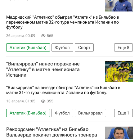
Чемпионат Испании по футболу
Футбол
Мадридский "Атлетико" обыграл "Атлетик" из Бильбао в
перенесенном матче 32-го тура чемпионата Испании по
футболу.
26 апреля, 00:09
565
Атлетик (Бильбао)
Футбол
Спорт
Еще
8
Бильбао
Мадрид
Александер Сёрлот
"Вильярреал" нанес поражение
Антуан Гризманн
Диего Симеоне
"Атлетику" в матче чемпионата
Испании
Атлетико (Мадрид)
Валенсия
Чемпионат Испании по футболу
"Вильярреал" на выезде обыграл "Атлетик" из Бильбао в
матче 31-го тура чемпионата Испании по футболу.
13 апреля, 01:05
355
Атлетик (Бильбао)
Футбол
Вильярреал
Еще
1
Чемпионат Испании по футболу
Рекордсмен "Атлетика" из Бильбао
Вальверде покинет должность тренера