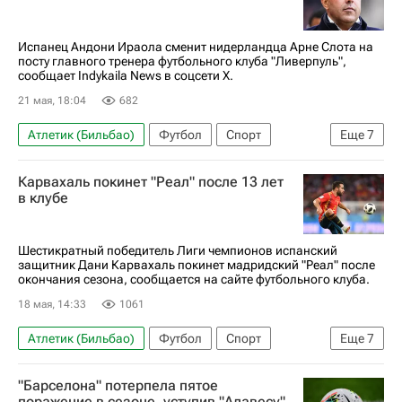
Лига чемпионов УЕФА 2026-2027
Чемпионат Испании по футболу
Испанец Андони Ираола сменит нидерландца Арне Слота на
посту главного тренера футбольного клуба "Ливерпуль",
сообщает Indykaila News в соцсети X.
21 мая, 18:04
682
Атлетик (Бильбао)
Футбол
Спорт
Еще
7
Бильбао
Андони Ираола
Арне Слот
Карвахаль покинет "Реал" после 13 лет
Борнмут
Юрген Клопп
Ливерпуль
в клубе
АПЛ 2026-2027 (Чемпионат Англии по футболу)
Шестикратный победитель Лиги чемпионов испанский
защитник Дани Карвахаль покинет мадридский "Реал" после
окончания сезона, сообщается на сайте футбольного клуба.
18 мая, 14:33
1061
Атлетик (Бильбао)
Футбол
Спорт
Еще
7
Альфредо Ди Стефано
Флорентино Перес
"Барселона" потерпела пятое
Жозе Моуринью
Лига Наций
поражение в сезоне, уступив "Алавесу"