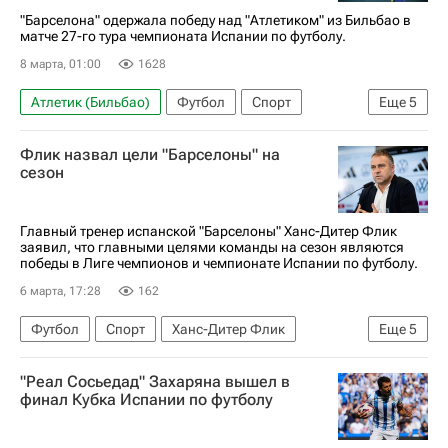
"Барселона" одержала победу над "Атлетиком" из Бильбао в
матче 27-го тура чемпионата Испании по футболу.
8 марта, 01:00
1628
Атлетик (Бильбао)
Футбол
Спорт
Еще
5
Ханс-Дитер Флик
Флик назвал цели "Барселоны" на
Чемпионат Испании по футболу
Ламин Ямаль
сезон
Барселона
Жирона
Главный тренер испанской "Барселоны" Ханс-Дитер Флик
заявил, что главными целями команды на сезон являются
победы в Лиге чемпионов и чемпионате Испании по футболу.
6 марта, 17:28
162
Футбол
Спорт
Ханс-Дитер Флик
Еще
5
Реал Мадрид
Атлетико (Мадрид)
"Реал Сосьедад" Захаряна вышел в
Чемпионат Испании по футболу
Барселона
финал Кубка Испании по футболу
Лига чемпионов УЕФА 2026-2027