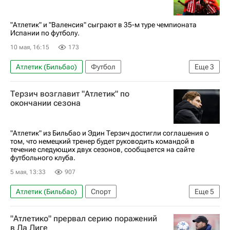
Чемпионат Испании по футболу
"Атлетик" и "Валенсия" сыграют в 35-м туре чемпионата
Испании по футболу.
10 мая, 16:15
173
Атлетик (Бильбао)
Футбол
Еще
3
Чемпионат Испании по футболу
Валенсия
Терзич возглавит "Атлетик" по
Кинопоиск
окончании сезона
"Атлетик" из Бильбао и Эдин Терзич достигли соглашения о
том, что немецкий тренер будет руководить командой в
течение следующих двух сезонов, сообщается на сайте
футбольного клуба.
5 мая, 13:33
907
Атлетик (Бильбао)
Спорт
Еще
5
Эрнесто Вальверде (футбол)
"Атлетико" прервал серию поражений
Боруссия (Дортмунд)
Бешикташ
в Ла Лиге