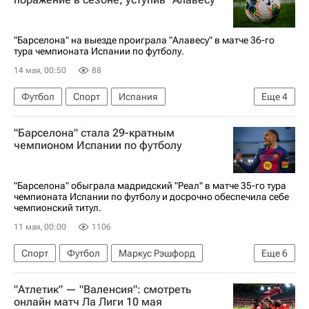
Данни Карвахаль
Реал Мадрид
Лига чемпионов УЕФА 2026-2027
"Барселона" на выезде проиграла "Алавесу" в матче 36-го
тура чемпионата Испании по футболу.
14 мая, 00:50
88
Футбол
Спорт
Испания
Еще
4
Чемпионат Испании по футболу
Барселона
"Барселона" стала 29-кратным
Алавес
Реал Мадрид
чемпионом Испании по футболу
"Барселона" обыграла мадридский "Реал" в матче 35-го тура
чемпионата Испании по футболу и досрочно обеспечила себе
чемпионский титул.
11 мая, 00:00
1106
Спорт
Футбол
Маркус Рэшфорд
Еще
6
Рафинья (1987)
Барселона
Реал Мадрид
"Атлетик" — "Валенсия": смотреть
Ферран Торрес
Хетафе
онлайн матч Ла Лиги 10 мая