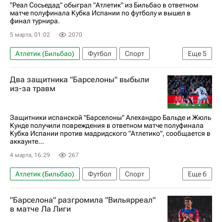
"Реал Сосьедад" обыграл "Атлетик" из Бильбао в ответном
матче полуфинала Кубка Испании по футболу и вышел в
финал турнира.
5 марта, 01:02
2070
Атлетик (Бильбао)
Футбол
Спорт
Еще
5
Арсен Захарян
Микель Оярсабаль
Два защитника "Барселоны" выбыли
Реал Сосьедад
Атлетико (Мадрид)
из-за травм
Кубок Испании
Защитники испанской "Барселоны" Алехандро Бальде и Жюль
Кунде получили повреждения в ответном матче полуфинала
Кубка Испании против мадридского "Атлетико", сообщается в
аккаунте...
4 марта, 16:29
267
Атлетик (Бильбао)
Футбол
Спорт
Еще
6
Испания
Бильбао
Жюль Кунде
"Барселона" разгромила "Вильярреал"
Барселона
Атлетико (Мадрид)
в матче Ла Лиги
Лига чемпионов УЕФА 2026-2027