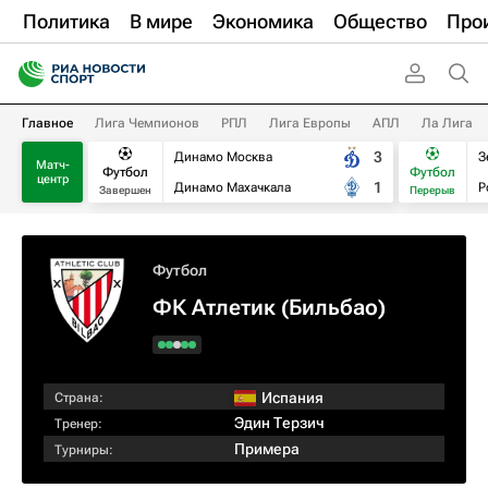
Политика
В мире
Экономика
Общество
Про
Главное
Лига Чемпионов
РПЛ
Лига Европы
АПЛ
Ла Лига
3
Динамо Москва
З
Матч-
Футбол
Футбол
центр
1
Динамо Махачкала
Р
Завершен
Перерыв
Футбол
ФК Атлетик (Бильбао)
Испания
Страна:
Эдин Терзич
Тренер:
Примера
Турниры: