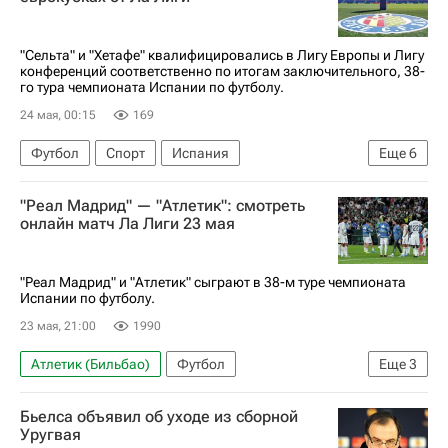
"Сельта" и "Хетафе" квалифицировались в Лигу Европы и Лигу
конференций соответственно по итогам заключительного, 38-
го тура чемпионата Испании по футболу.
24 мая, 00:15
169
Футбол
Спорт
Испания
Еще
6
Арсен Захарян
Сельта
Хетафе
"Реал Мадрид" — "Атлетик": смотреть
Барселона
Чемпионат Испании по футболу
онлайн матч Ла Лиги 23 мая
Лига чемпионов УЕФА 2026-2027
"Реал Мадрид" и "Атлетик" сыграют в 38-м туре чемпионата
Испании по футболу.
23 мая, 21:00
1990
Атлетик (Бильбао)
Футбол
Еще
3
Чемпионат Испании по футболу
Реал Мадрид
Бьелса объявил об уходе из сборной
Кинопоиск
Уругвая