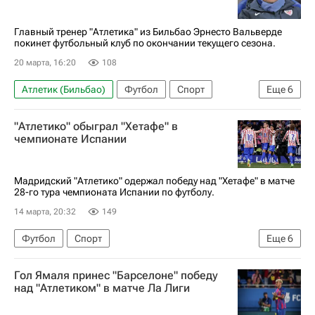
Главный тренер "Атлетика" из Бильбао Эрнесто Вальверде
покинет футбольный клуб по окончании текущего сезона.
20 марта, 16:20
108
Атлетик (Бильбао)
Футбол
Спорт
Еще
6
Испания
Бильбао
"Атлетико" обыграл "Хетафе" в
Эрнесто Вальверде (футбол)
Барселона
чемпионате Испании
Валенсия
Чемпионат Испании по футболу
Мадридский "Атлетико" одержал победу над "Хетафе" в матче
28-го тура чемпионата Испании по футболу.
14 марта, 20:32
149
Футбол
Спорт
Еще
6
Чемпионат Испании по футболу
Гол Ямаля принес "Барселоне" победу
Науэль Молина
Хетафе
над "Атлетиком" в матче Ла Лиги
Атлетико (Мадрид)
Реал Мадрид
Бильбао