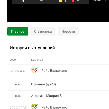
5
–
1
–
2025/2026
Главное
Статистика
Новости
История выступлений
сезон
команда
Райо Вальекано
2023/ н.в.
н.в.
Испания (до23)
н.в.
Атлетико Мадрид В
Райо Вальекано
2022/2023