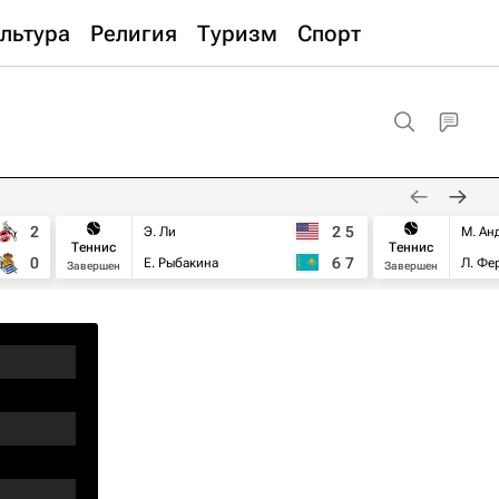
льтура
Религия
Туризм
Спорт
2
2
5
Э. Ли
М. Ан
Теннис
Теннис
0
6
7
Е. Рыбакина
Л. Фе
Завершен
Завершен