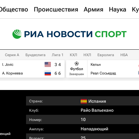
Общество
Происшествия
Армия
Наука
Ку
Серия А
Бундеслига
Лига 1
КХЛ
НХЛ
Евролига
НБА
3
4
I. Jovic
Кельн
Футбол
6
6
А. Корнеева
Реал Сосьедад
Завершен
Испания
Страна:
Райо Вальекано
Клуб:
10
Номер:
Нападающий
Амплуа:
ренций
25
Возраст: