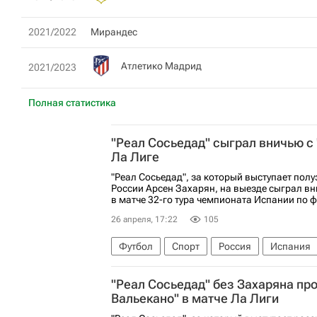
2021/2022
Мирандес
Атлетико Мадрид
2021/2023
Полная статистика
"Реал Сосьедад" сыграл вничью с 
Ла Лиге
"Реал Сосьедад", за который выступает пол
России Арсен Захарян, на выезде сыграл вн
в матче 32-го тура чемпионата Испании по ф
26 апреля, 17:22
105
Футбол
Спорт
Россия
Испания
Чемпионат Испании по футболу
"Реал Сосьедад" без Захаряна пр
Вальекано" в матче Ла Лиги