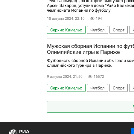
"Реал Сосьедад", за который выступает рос
Арсен Захарян, уступил дома "Райо Вальекан
чемпионата Испании по футболу.
18 августа 2024, 22:10
194
Серхио Камельо
Футбол
Спорт
Хорхе де Фрутос
Райо Вальекано
Э
Мужская сборная Испании по фут
Олимпийские игры в Париже
Футболисты сборной Испании обыграли ко
олимпийского турнира в Париже.
9 августа 2024, 21:50
16572
Серхио Камельо
Футбол
Спорт
Франция
Жан-Филипп Матета
Алех