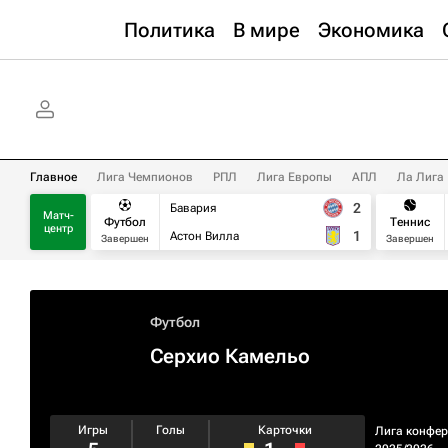
Политика
В мире
Экономика
Главное
Лига Чемпионов
РПЛ
Лига Европы
АПЛ
Ла Лига
2
Бавария
Матч-
Футбол
Теннис
центр
1
Астон Вилла
Завершен
Завершен
Футбол
Серхио Камельо
Игры
Голы
Карточки
Лига конфе