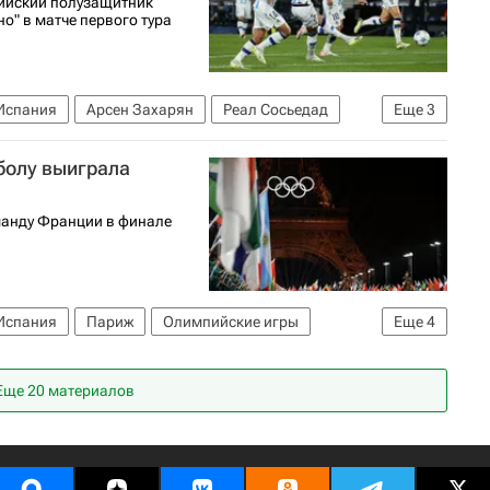
сийский полузащитник
о" в матче первого тура
Испания
Арсен Захарян
Реал Сосьедад
Еще
3
спаньол
болу выиграла
манду Франции в финале
Испания
Париж
Олимпийские игры
Еще
4
андро Баэна
Летние Олимпийские игры 2024
Еще 20 материалов