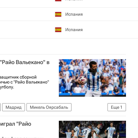
Испания
Испания
"Райо Вальекано" в
узащитник сборной
ичью с "Райо Вальекано"
утболу.
Мадрид
Микель Оярсабаль
Еще
1
оиграл "Райо