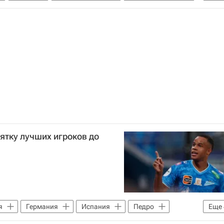
Валенсия
ятку лучших игроков до
я
Германия
Испания
Педро
Еще
Зенит
Рид