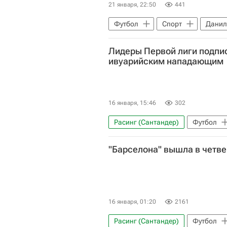
21 января, 22:50
441
Футбол
Спорт
Данил
Реал Мадрид
Фуэнлабрада
Лидеры Первой лиги подпис
ивуарийским нападающим
16 января, 15:46
302
Расинг (Сантандер)
Футбол
Приштина
Первая лига
"Барселона" вышла в четв
16 января, 01:20
2161
Расинг (Сантандер)
Футбол