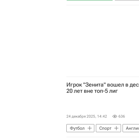
Ламин Ямаль
Барселона
Игрок "Зенита" вошел в дес
20 лет вне топ-5 лиг
24 декабря 2025, 14:42
636
Футбол
Спорт
Англи
Родриго Мора
АЗ (Алкмар)