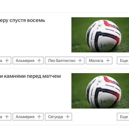
еру спустя восемь
а
Альмерия
Лео Баптистао
Малага
Еще
орунья)
Чемпионат Испании по футболу
ли камнями перед матчем
а
Альмерия
Сегунда
Еще
Депортиво (Ла-Корунья)