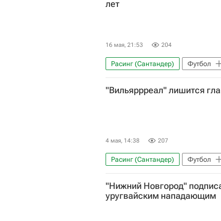
лет
16 мая, 21:53
204
Расинг (Сантандер)
Футбол
Чемпионат Испании по футболу
"Вильяррреал" лишится гла
4 мая, 14:38
207
Расинг (Сантандер)
Футбол
Реал Сарагоса
Лига чемпи
"Нижний Новгород" подписа
Чемпионат Испании по футболу
уругвайским нападающим