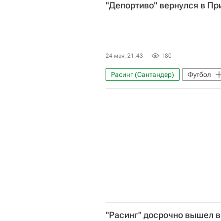
"Депортиво" вернулся в Пр
24 мая, 21:43
180
Расинг (Сантандер)
Футбол
Вальядолид
Чемпионат Исп
"Расинг" досрочно вышел в 