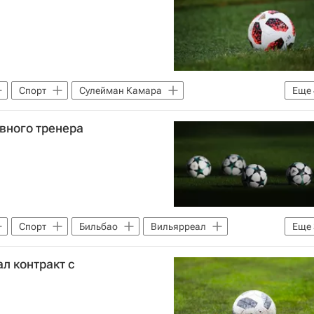
Спорт
Сулейман Камара
Еще
Вальядолид
Альмерия
Сегунда
вного тренера
Спорт
Бильбао
Вильярреал
Еще
онов УЕФА 2026-2027
л контракт с