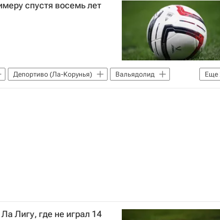
имеру спустя восемь лет
Депортиво (Ла-Корунья)
Вальядолид
Еще
ании по футболу
Ла Лигу, где не играл 14