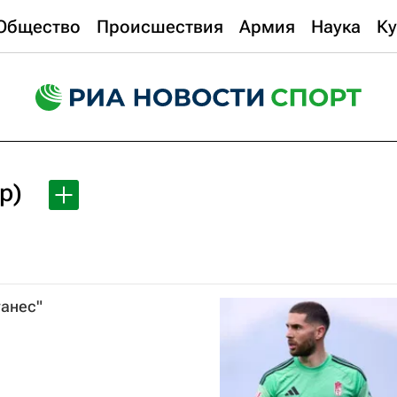
Общество
Происшествия
Армия
Наука
Ку
р)
ганес"