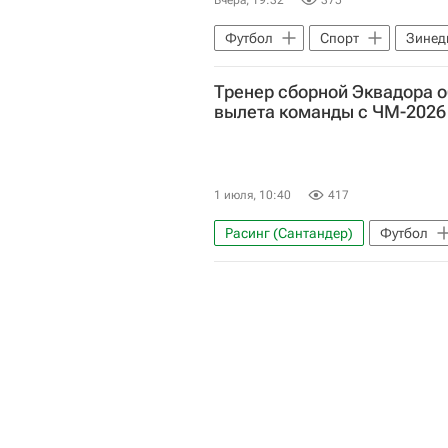
Вчера, 19:32
375
Футбол
Спорт
Зинед
Реал Мадрид
Сегунда
Тренер сборной Эквадора о
вылета команды с ЧМ-2026
1 июля, 10:40
417
Расинг (Сантандер)
Футбол
Кот-д'Ивуар
ЧМ по футболу