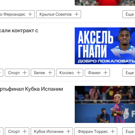
о Фернандес
Крылья Советов
Еще
али контракт с
Спорт
Белек
Косово
Факел
Еще
ертьфинал Кубка Испании
Спорт
Кубок Испании
Ферран Торрес
Еще