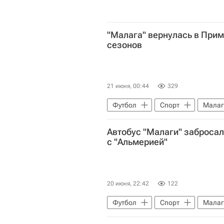
"Малага" вернулась в Прим
сезонов
21 июня, 00:44
329
Футбол
Спорт
Малаг
Альмерия
Депортиво (Ла-К
Автобус "Малаги" заброса
Сегунда
с "Альмерией"
20 июня, 22:42
122
Футбол
Спорт
Малаг
Чемпионат Испании по футболу