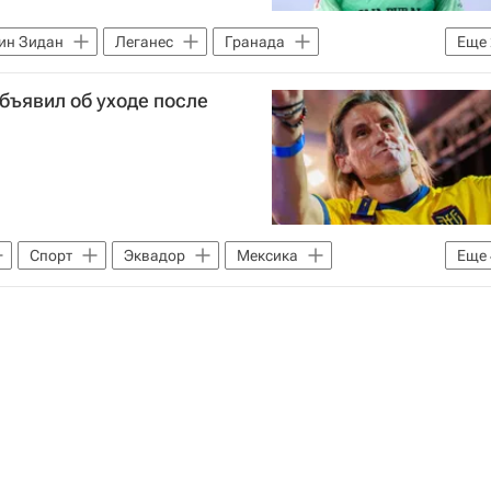
ин Зидан
Леганес
Гранада
Еще
бъявил об уходе после
Спорт
Эквадор
Мексика
Еще
 2026
Эльче
Индепендьенте