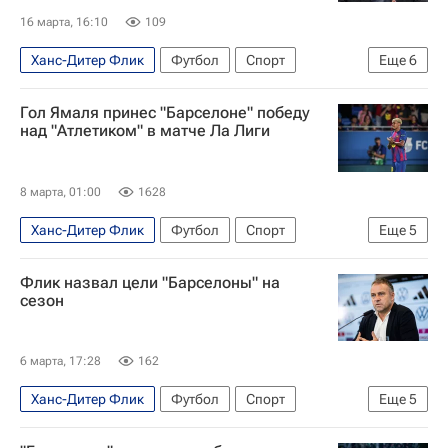
16 марта, 16:10
109
Ханс-Дитер Флик
Футбол
Спорт
Еще
6
Жоан Лапорта
Барселона
Бавария
Гол Ямаля принес "Барселоне" победу
Лига чемпионов УЕФА 2026-2027
над "Атлетиком" в матче Ла Лиги
Кубок Испании
Чемпионат Испании по футболу
8 марта, 01:00
1628
Ханс-Дитер Флик
Футбол
Спорт
Еще
5
Чемпионат Испании по футболу
Ламин Ямаль
Флик назвал цели "Барселоны" на
Барселона
Атлетик (Бильбао)
Жирона
сезон
6 марта, 17:28
162
Ханс-Дитер Флик
Футбол
Спорт
Еще
5
Реал Мадрид
Атлетико (Мадрид)