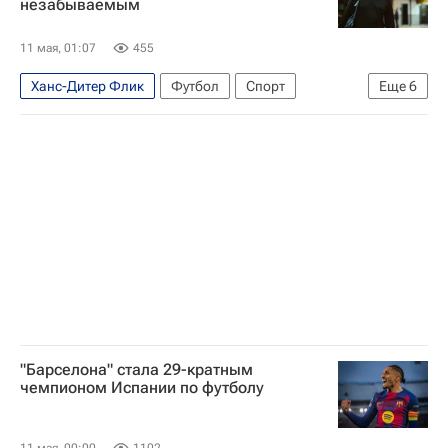
незабываемым
Реал Мадрид
11 мая, 01:07
455
Ханс-Дитер Флик
Футбол
Спорт
Еще
6
Каталония
Испания
Педри
Реал Мадрид
Барселона
El Mundo
"Барселона" стала 29-кратным
чемпионом Испании по футболу