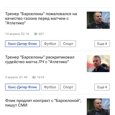
Тренер "Барселоны" пожаловался на
качество газона перед матчем с
"Атлетико"
14 апреля, 02:16
601
Ханс-Дитер Флик
Футбол
Спорт
Еще
4
Атлетико (Мадрид)
Барселона
Тренер "Барселоны" раскритиковал
Лига чемпионов УЕФА 2026-2027
судейство матча ЛЧ с "Атлетико"
Союз европейских футбольных ассоциаций (УЕФА)
9 апреля, 01:49
1619
Ханс-Дитер Флик
Футбол
Спорт
Еще
4
Иштван Ковач
Атлетико (Мадрид)
Флик продлит контракт с "Барселоной",
Барселона
Лига чемпионов УЕФА 2026-2027
пишут СМИ