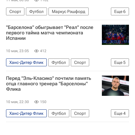
11 мая, 00:00
1102
Спорт
Футбол
Маркус Рэшфорд
Еще
6
Рафинья (1987)
Барселона
Реал Мадрид
"Барселона" обыгрывает "Реал" после
Ферран Торрес
Хетафе
первого тайма матча чемпионата
Испании
Чемпионат Испании по футболу
10 мая, 23:05
412
Ханс-Дитер Флик
Футбол
Спорт
Еще
5
Чемпионат Испании по футболу
Перед "Эль-Класико" почтили память
Ферран Торрес
Реал Мадрид
Барселона
отца главного тренера "Барселоны"
Флика
Маркус Рэшфорд
10 мая, 22:30
150
Ханс-Дитер Флик
Футбол
Спорт
Еще
4
Испания
Барселона
Реал Мадрид
Чемпионат Испании по футболу