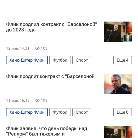
Флик продлил контракт с "Барселоной"
до 2028 года
12 мая, 14:31
103
Ханс-Дитер Флик
Футбол
Спорт
Еще
4
Барселона
Реал Мадрид
Бавария
Флик продлит контракт с "Барселоной"
Лига чемпионов УЕФА 2026-2027
11 мая, 16:18
193
Ханс-Дитер Флик
Футбол
Спорт
Еще
6
Испания
Германия
Барселона
Флик заявил, что день победы над
Лига чемпионов УЕФА 2026-2027
Бавария
"Реалом" был тяжелым и