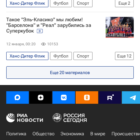
Ханс-Дитер Флик
Футбол
Спорт
Еще
2
Испания
Германия
Такое "Эль-Класико" мы любим!
"Барселона" и "Реал" зарубились за
Суперкубок
12 января, 00:20
10153
Ханс-Дитер Флик
Футбол
Спорт
Еще
12
Авторы РИА Новости Спорт
Еще
20
материалов
Материалы РИА Спорт
Спорт — видео
Реал Мадрид
Барселона
Суперкубок Испании
Тибо Куртуа
Хаби Алонсо
Килиан Мбаппе
Рафинья (1996)
Ламин Ямаль
Роберт Левандовский
Политика
Общество
Экономика
В мире
Происшеств