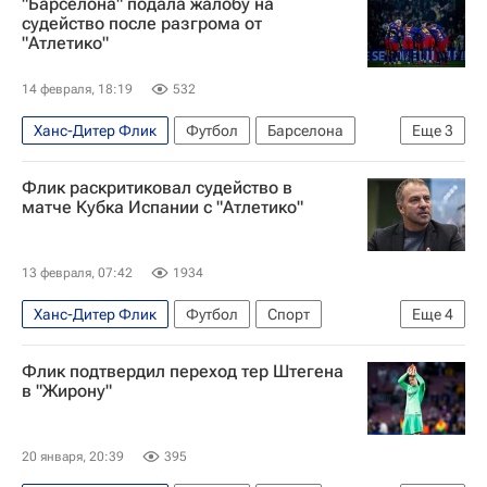
"Барселона" подала жалобу на
Чемпионат Испании по футболу
Барселона
судейство после разгрома от
"Атлетико"
Лига чемпионов УЕФА 2026-2027
14 февраля, 18:19
532
Ханс-Дитер Флик
Футбол
Барселона
Еще
3
Атлетико (Мадрид)
RFEF
Флик раскритиковал судейство в
Чемпионат Испании по футболу
матче Кубка Испании с "Атлетико"
13 февраля, 07:42
1934
Ханс-Дитер Флик
Футбол
Спорт
Еще
4
Испания
Кубок Испании
Флик подтвердил переход тер Штегена
Атлетико (Мадрид)
Барселона
в "Жирону"
20 января, 20:39
395