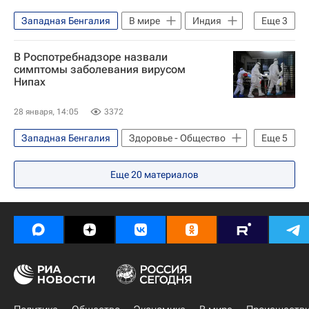
Западная Бенгалия
В мире
Индия
Еще
3
Виктор Малеев
В Роспотребнадзоре назвали
Федеральная служба по надзору в сфере защиты прав потребителей и благополучия человека (Роспотребнадзор)
симптомы заболевания вирусом
Нипах
Российская академия наук
28 января, 14:05
3372
Западная Бенгалия
Здоровье - Общество
Еще
5
Индия
Виктор Малеев
Еще
20
материалов
Федеральная служба по надзору в сфере защиты прав потребителей и благополучия человека (Роспотребнадзор)
Российская академия наук
Смерть новорожденных в роддоме в Новокузнецке