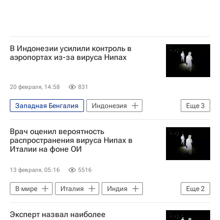
В Индонезии усилили контроль в
аэропортах из-за вируса Нипах
20 февраля, 14:58
831
Западная Бенгалия
Индонезия
Еще
3
Индия
Вирус Нипах
В мире
Врач оценил вероятность
распространения вируса Нипах в
Италии на фоне ОИ
13 февраля, 05:16
5516
В мире
Италия
Индия
Еще
2
Европа
Эксперт назвал наиболее
Зимние Олимпийские игры 2026