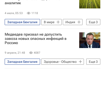
аналитик
4 июля, 05:53
1118
Западная Бенгалия
В мире
Индия
Еще
3
Уттар-Прадеш
Антониу Гутерреш
Медведев призвал не допустить
ООН
завоза новых опасных инфекций в
Россию
9 апреля, 21:48
4087
Западная Бенгалия
Здоровье - Общество
Еще
3
Россия
Азия
Дмитрий Медведев