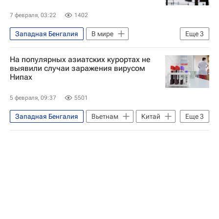
7 февраля, 03:22
1402
Западная Бенгалия
В мире
Еще
3
Бангладеш
Азия
ВОЗ
На популярных азиатских курортах не
выявили случаи заражения вирусом
Нипах
5 февраля, 09:37
5501
Западная Бенгалия
Вьетнам
Китай
Еще
3
ВОЗ
Ассоциация туроператоров России (АТОР)
Смерть новорожденных в роддоме в Новокузнецке