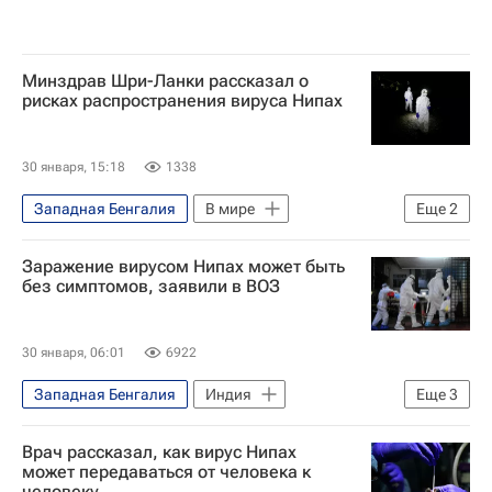
Минздрав Шри-Ланки рассказал о
рисках распространения вируса Нипах
30 января, 15:18
1338
Западная Бенгалия
В мире
Еще
2
Шри-Ланка
Индия
Заражение вирусом Нипах может быть
без симптомов, заявили в ВОЗ
30 января, 06:01
6922
Западная Бенгалия
Индия
Еще
3
Женева (город)
ВОЗ
В мире
Врач рассказал, как вирус Нипах
может передаваться от человека к
человеку