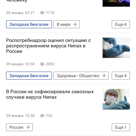
30 января, 03:27
7170
Западная Бенгалия
В мире
Еще
4
Малайзия
Индия
Роспотребнадзор оценил ситуацию с
Миланский университет
распространением вируса Нипах в
России
Здоровье - Общество
29 января, 10:58
2093
Западная Бенгалия
Здоровье - Общество
Еще
4
Россия
Индия
В России не зафиксировали завозных
Федеральная служба по надзору в сфере защиты прав потребителей и благополучия человека (Роспотребнадзор)
случаев вируса Нипах
Смерть новорожденных в роддоме в Новокузнецке
29 января, 10:38
724
Россия
Еще
1