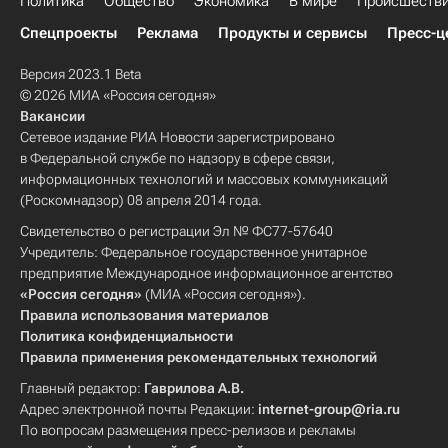
Политика
Общество
Экономика
В мире
Происшеств
Спецпроекты
Реклама
Продукты и сервисы
Пресс-ц
Версия 2023.1 Beta
© 2026 МИА «Россия сегодня»
Вакансии
Сетевое издание РИА Новости зарегистрировано
в Федеральной службе по надзору в сфере связи,
информационных технологий и массовых коммуникаций
(Роскомнадзор) 08 апреля 2014 года.
Свидетельство о регистрации Эл № ФС77-57640
Учредитель: Федеральное государственное унитарное
предприятие Международное информационное агентство
«Россия сегодня»
(МИА «Россия сегодня»).
Правила использования материалов
Политика конфиденциальности
Правила применения рекомендательных технологий
Главный редактор:
Гаврилова А.В.
Адрес электронной почты Редакции:
internet-group@ria.ru
По вопросам размещения пресс-релизов и рекламы