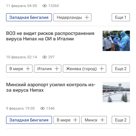
11 февраля, 04:00
13260
Западная Бенгалия
Нидерланды
Еще
1
Азия
ВОЗ не видит рисков распространения
вируса Нипах на ОИ в Италии
10 февраля, 02:14
297
В мире
Италия
Женева (город)
Еще
2
Бангладеш
ВОЗ
Минский аэропорт усилил контроль из-
за вируса Нипах
9 февраля, 19:05
1346
Западная Бенгалия
В мире
Минск
Еще
2
Белоруссия
ВОЗ