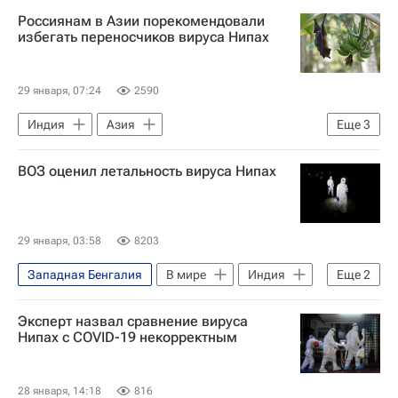
Федеральная служба по надзору в сфере защиты прав потребителей и благополучия человека (Роспотребнадзор)
Россиянам в Азии порекомендовали
избегать переносчиков вируса Нипах
29 января, 07:24
2590
Индия
Азия
Еще
3
Юго-Восточная Азия
ВОЗ оценил летальность вируса Нипах
Миланский университет
ВОЗ
29 января, 03:58
8203
Западная Бенгалия
В мире
Индия
Еще
2
Женева (город)
ВОЗ
Эксперт назвал сравнение вируса
Нипах с COVID-19 некорректным
28 января, 14:18
816