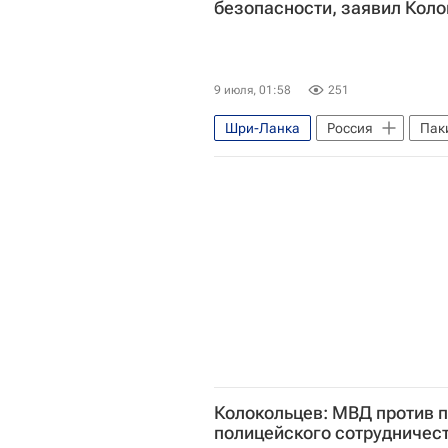
безопасности, заявил Кол
9 июля, 01:58
251
Шри-Ланка
Россия
Пак
В мире
Колокольцев: МВД против 
полицейского сотрудничест