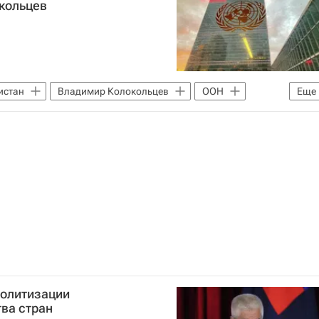
окольцев
истан
Владимир Колокольцев
ООН
Еще
политизации
ва стран