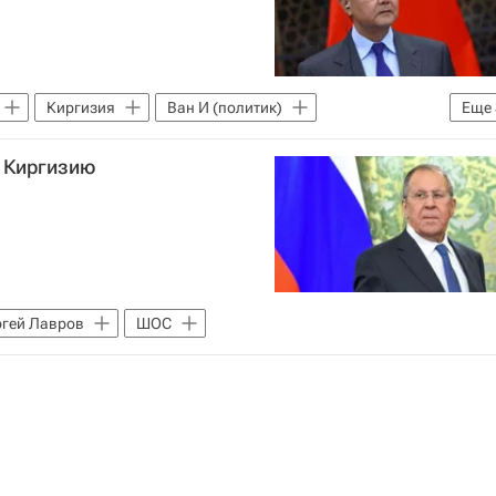
Киргизия
Ван И (политик)
Еще
ООН
в Киргизию
ргей Лавров
ШОС