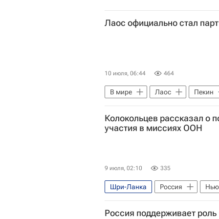
Лаос официально стал пар
10 июля, 06:44
464
В мире
Лаос
Пекин
Колокольцев рассказал о п
участия в миссиях ООН
9 июля, 02:10
335
Шри-Ланка
Россия
Нью
В мире
Россия поддерживает роль