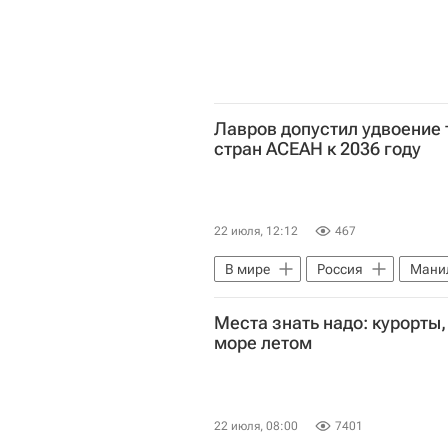
Лавров допустил удвоение 
стран АСЕАН к 2036 году
22 июля, 12:12
467
В мире
Россия
Мани
Места знать надо: курорты,
море летом
22 июля, 08:00
7401