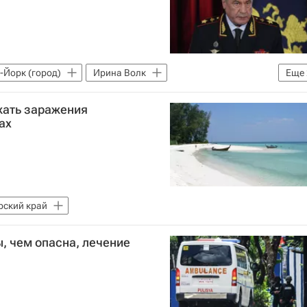
-Йорк (город)
Ирина Волк
Еще
терпол
жать заражения
ах
ский край
, чем опасна, лечение