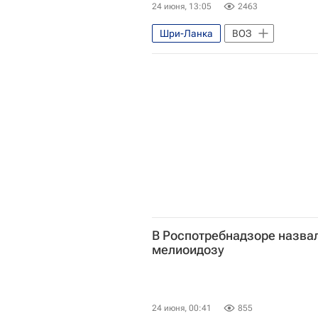
24 июня, 13:05
2463
Шри-Ланка
ВОЗ
Здоровье - Общество
Афри
В Роспотребнадзоре назва
мелиоидозу
24 июня, 00:41
855