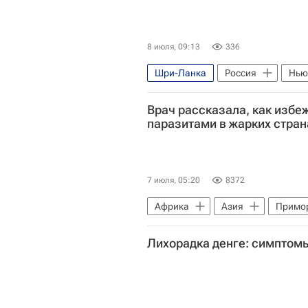
8 июля, 09:13
336
Шри-Ланка
Россия
Нью
Владимир Колокольцев
Ин
Врач рассказала, как избе
паразитами в жарких стран
7 июля, 05:20
8372
Африка
Азия
Примор
Лихорадка денге: симптомы