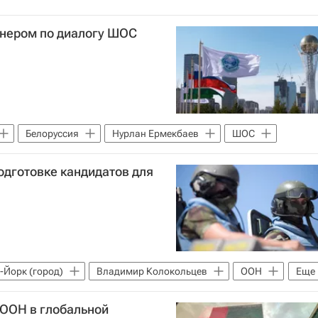
тнером по диалогу ШОС
Белоруссия
Нурлан Ермекбаев
ШОС
одготовке кандидатов для
-Йорк (город)
Владимир Колокольцев
ООН
Еще
 ООН в глобальной