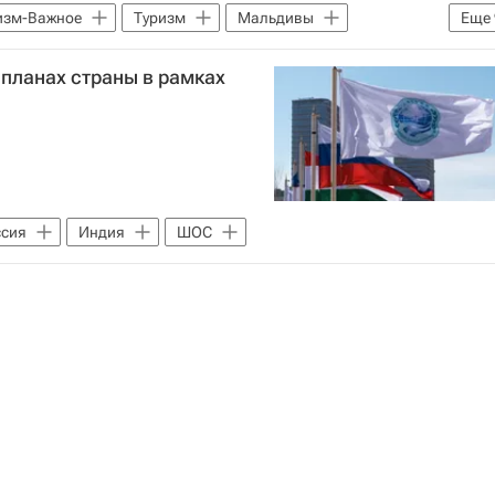
изм-Важное
Туризм
Мальдивы
Еще
что посмотреть
Море
планах страны в рамках
анд
Вьетнам
ОАЭ
куда можно лететь
ссия
Индия
ШОС