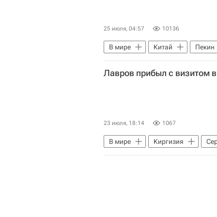
25 июля, 04:57
10136
В мире
Китай
Пекин
Сергей Лавров
ШОС
Лавров прибыл с визитом 
23 июля, 18:14
1067
В мире
Киргизия
Се