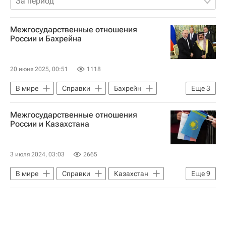
За период
Межгосударственные отношения
России и Бахрейна
20 июня 2025, 00:51
1118
В мире
Справки
Бахрейн
Еще
3
Россия
Хамад бен Иса Аль Халифа
Межгосударственные отношения
Владимир Путин
России и Казахстана
3 июля 2024, 03:03
2665
В мире
Справки
Казахстан
Еще
9
Россия
Москва
Касым-Жомарт Токаев
Мурат Нуртлеу
ОДКБ
СНГ
ШОС