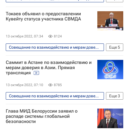
Астана
В мире
Токаев объявил о предоставлении
Касым-Жомарт Токаев
Экономика
Кувейту статуса участника СВМДА
Казахстан
Азия
13 октября 2022, 07:34
8124
Совещание по взаимодействию и мерам доверия в Азии (СВМДА)
Еще
5
В мире
Касым-Жомарт Токаев
Саммит в Астане по взаимодействию и
Кувейт
Казахстан
Азия
мерам доверия в Азии. Прямая
трансляция
13 октября 2022, 07:10
8785
Совещание по взаимодействию и мерам доверия в Азии (СВМДА)
Еще
3
Астана
В мире
Казахстан
Глава МИД Белоруссии заявил о
распаде системы глобальной
безопасности