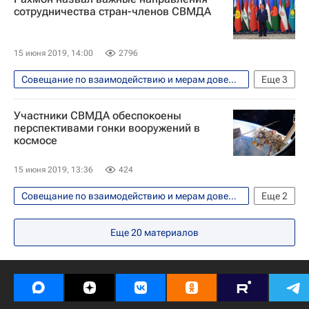
Турция
Китай
Си Цзиньпин
сотрудничества стран-членов СВМДА
15 июня 2019, 14:00
2796
Совещание по взаимодействию и мерам доверия в Азии (СВМДА)
Еще
3
В мире
Азия
Эмомали Рахмон
Участники СВМДА обеспокоены
перспективами гонки вооружений в
космосе
15 июня 2019, 13:36
424
Совещание по взаимодействию и мерам доверия в Азии (СВМДА)
Еще
2
В мире
Азия
Еще
20
материалов