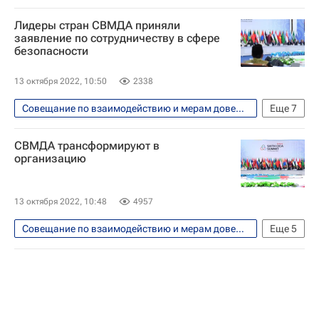
Фото
Астана
Политика
Лидеры стран СВМДА приняли
Владимир Путин
заявление по сотрудничеству в сфере
безопасности
Касым-Жомарт Токаев
Махмуд Аббас
Ван Цишань
Александр Лукашенко
13 октября 2022, 10:50
2338
Совещание по взаимодействию и мерам доверия в Азии (СВМДА)
Еще
7
В мире
Технологии
СВМДА трансформируют в
Касым-Жомарт Токаев
Казахстан
организацию
Россия
Китай
ООН
13 октября 2022, 10:48
4957
Совещание по взаимодействию и мерам доверия в Азии (СВМДА)
Еще
5
В мире
Касым-Жомарт Токаев
Казахстан
Астана
Азия