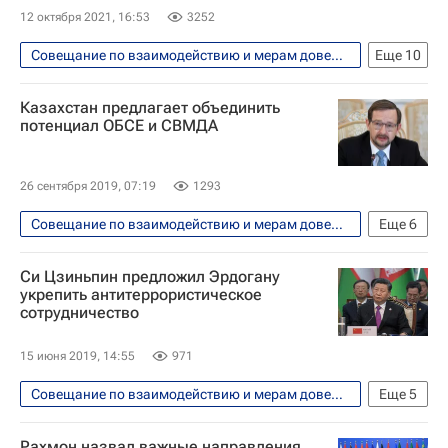
12 октября 2021, 16:53
3252
Совещание по взаимодействию и мерам доверия в Азии (СВМДА)
Еще
10
В мире
Азия
Белоруссия
Казахстан предлагает объединить
МИД Белоруссии
ШОС
ОДКБ
потенциал ОБСЕ и СВМДА
Владимир Макей
Евразийский экономический союз
26 сентября 2019, 07:19
1293
Нур-Султан
Совещание по взаимодействию и мерам доверия в Азии (СВМДА)
Еще
6
Парламентское Собрание Союза Беларуси и России
В мире
Безопасность
Казахстан
Си Цзиньпин предложил Эрдогану
ООН
ОБСЕ
Томас Гремингер
укрепить антитеррористическое
сотрудничество
15 июня 2019, 14:55
971
Совещание по взаимодействию и мерам доверия в Азии (СВМДА)
Еще
5
В мире
Реджеп Тайип Эрдоган
Рахмон назвал важные направления