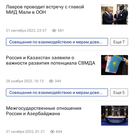
Лавров проводит встречу с главой
МИД Мали в ООН
21 сентября 2023, 23:57
581
Совещание по взаимодействию и мерам доверия в Азии (СВМДА)
Еще
7
Россия
В мире
Мали
Куба
Россия и Казахстан заявили о
Сергей Лавров
Абдулай Диоп
важности развития потенциала СВМДА
ООН
28 ноября 2022, 16:13
344
Совещание по взаимодействию и мерам доверия в Азии (СВМДА)
Еще
5
Владимир Путин
Россия
Межгосударственные отношения
Казахстан
Касым-Жомарт Токаев
России и Азербайджана
В мире
31 октября 2022, 01:21
604