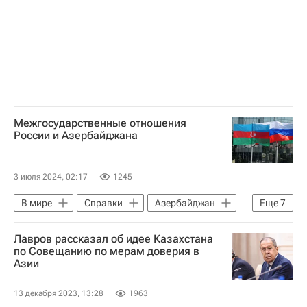
Владимир Путин
Саммит ШОС в Астане – 2024
Межгосударственные отношения
России и Азербайджана
3 июля 2024, 02:17
1245
В мире
Справки
Азербайджан
Еще
7
Россия
Москва
Ильхам Алиев
Лавров рассказал об идее Казахстана
Владимир Путин
Михаил Мишустин
по Совещанию по мерам доверия в
Азии
СНГ
ШОС
13 декабря 2023, 13:28
1963