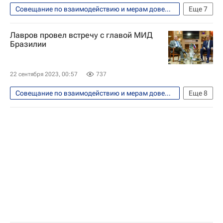
Совещание по взаимодействию и мерам доверия в Азии (СВМДА)
Еще
7
Азия
Казахстан
Россия
Лавров провел встречу с главой МИД
Сергей Лавров
Совет Федерации РФ
Бразилии
ОБСЕ
В мире
22 сентября 2023, 00:57
737
Совещание по взаимодействию и мерам доверия в Азии (СВМДА)
Еще
8
Бразилия
Россия
Нью-Йорк (город)
Сергей Лавров
Мауру Виейра
ООН
Генеральная Ассамблея ООН
В мире