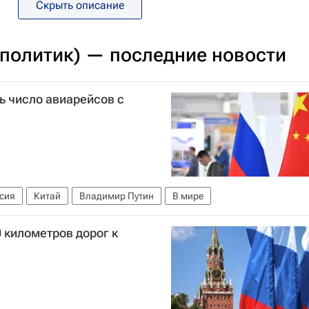
Скрыть описание
(политик) — последние новости
ь число авиарейсов с
сия
Китай
Владимир Путин
В мире
0 километров дорог к