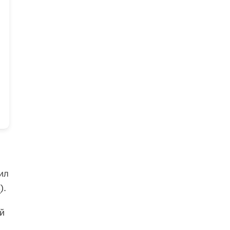
ил
8
).
ей