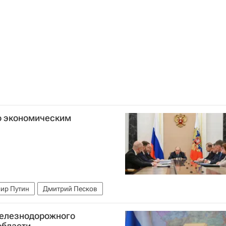
о экономическим
ир Путин
Дмитрий Песков
железнодорожного
области