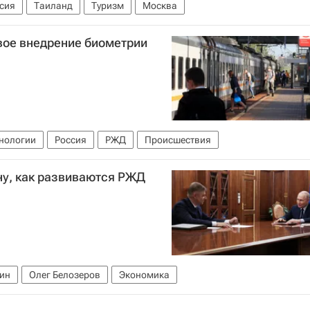
сия
Таиланд
Туризм
Москва
вое внедрение биометрии
нологии
Россия
РЖД
Происшествия
ну, как развиваются РЖД
ин
Олег Белозеров
Экономика