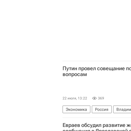
Путин провел совещание п
вопросам
22 июля, 13:22
369
Экономика
Россия
Владим
Евраев обсудил развитие 
сообщения в Ярославской 