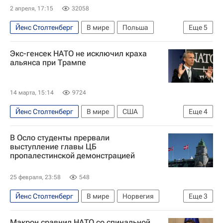
2 апреля, 17:15
32058
Йенс Столтенберг
В мире
Польша
Еще
5
Балтия
Россия
Дональд Трамп
Экс-генсек НАТО не исключил краха
Владимир Путин
НАТО
альянса при Трампе
14 марта, 15:14
9724
Йенс Столтенберг
В мире
США
Еще
4
Израиль
Иран
Дональд Трамп
НАТО
В Осло студенты прервали
выступление главы ЦБ
пропалестинской демонстрацией
25 февраля, 23:58
548
Йенс Столтенберг
В мире
Норвегия
Еще
3
Израиль
Осло
Университет Осло
Макрон сравнил НАТО со спинальной