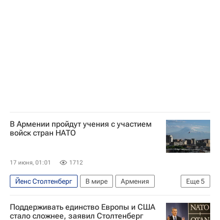
В Армении пройдут учения с участием
войск стран НАТО
17 июня, 01:01
1712
Йенс Столтенберг
В мире
Армения
Еще
5
США
Европа
НАТО
ОДКБ
Поддерживать единство Европы и США
Вооруженные силы Франции
стало сложнее, заявил Столтенберг