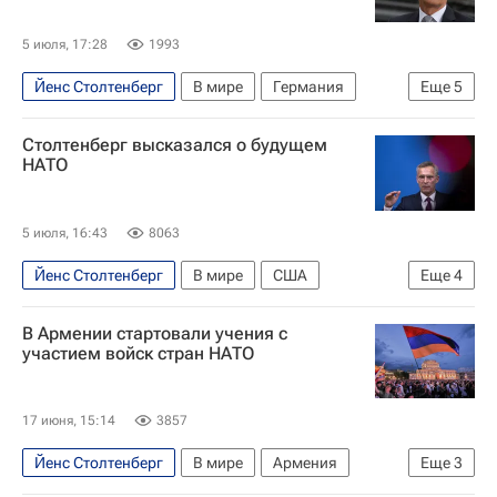
5 июля, 17:28
1993
Йенс Столтенберг
В мире
Германия
Еще
5
Россия
Берлин (город)
Марк Рютте
Столтенберг высказался о будущем
Йошка Фишер
НАТО
НАТО
5 июля, 16:43
8063
Йенс Столтенберг
В мире
США
Еще
4
Ближний Восток
Ормузский пролив
В Армении стартовали учения с
Дональд Трамп
НАТО
участием войск стран НАТО
17 июня, 15:14
3857
Йенс Столтенберг
В мире
Армения
Еще
3
США
Франция
НАТО