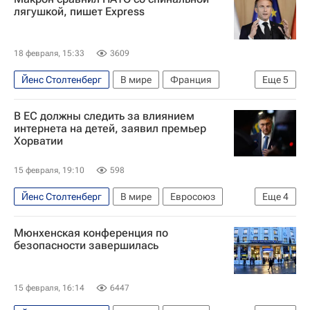
лягушкой, пишет Express
18 февраля, 15:33
3609
Йенс Столтенберг
В мире
Франция
Еще
5
США
Россия
Эммануэль Макрон
В ЕС должны следить за влиянием
Ангела Меркель
НАТО
интернета на детей, заявил премьер
Хорватии
15 февраля, 19:10
598
Йенс Столтенберг
В мире
Евросоюз
Еще
4
Хорватия
Норвегия
Андрей Пленкович
Мюнхенская конференция по
НАТО
безопасности завершилась
15 февраля, 16:14
6447