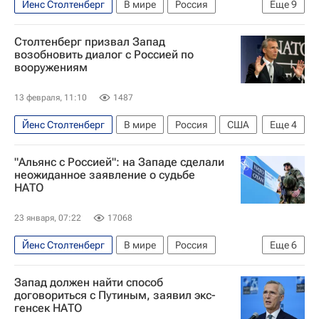
Йенс Столтенберг
В мире
Россия
Еще
9
Германия
Китай
Вольфганг Ишингер
Столтенберг призвал Запад
Сергей Лавров
Евросоюз
возобновить диалог с Россией по
вооружениям
Мюнхенская конференция по безопасности
Европа
Марко Рубио
13 февраля, 11:10
1487
Владимир Зеленский
Йенс Столтенберг
В мире
Россия
США
Еще
4
Москва
Владимир Путин
Дональд Трамп
"Альянс с Россией": на Западе сделали
НАТО
неожиданное заявление о судьбе
НАТО
23 января, 07:22
17068
Йенс Столтенберг
В мире
Россия
Еще
6
Германия
Европа
Дональд Трамп
Запад должен найти способ
НАТО
Мирный план США по Украине
договориться с Путиным, заявил экс-
генсек НАТО
Скотт Риттер