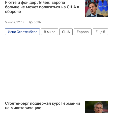
Рютте и фон дер Ляйен: Европа
Владимир Зеленский
НАТО
больше не может полагаться на США в
обороне
Вооруженные силы Украины
5 июля, 22:19
3636
Йенс Столтенберг
В мире
США
Европа
Еще
5
Америка
Марк Рютте
Дональд Трамп
НАТО
Еврокомиссия
Столтенберг поддержал курс Германии
на милитаризацию