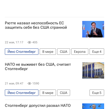
Рютте назвал неспособность ЕС
защитить себя без США странной
22 мая, 17:17
405
Йенс Столтенберг
В мире
США
Европа
Еще
4
Марк Рютте
Евросоюз
Норвегия
НАТО не выживет без США, считает
НАТО
Столтенберг
21 мая, 09:47
1590
Йенс Столтенберг
В мире
США
Еще
5
Норвегия
Европа
Дональд Трамп
Столтенберг допустил развал НАТО
Евросоюз
НАТО