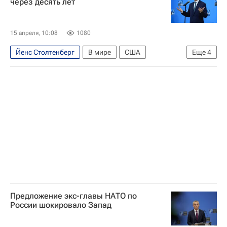
через десять лет
15 апреля, 10:08
1080
Йенс Столтенберг
В мире
США
Еще
4
Норвегия
Вашингтон (штат)
Дональд Трамп
НАТО
Предложение экс-главы НАТО по
России шокировало Запад