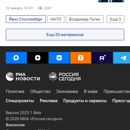
22 января, 10:41
2241
Йенс Столтенберг
НАТО
Владимир Путин
Еще
3
Россия
Давос
В мире
Еще
20
материалов
Политика
Общество
Экономика
В мире
Происшеств
Спецпроекты
Реклама
Продукты и сервисы
Пресс-ц
Версия 2023.1 Beta
© 2026 МИА «Россия сегодня»
Вакансии